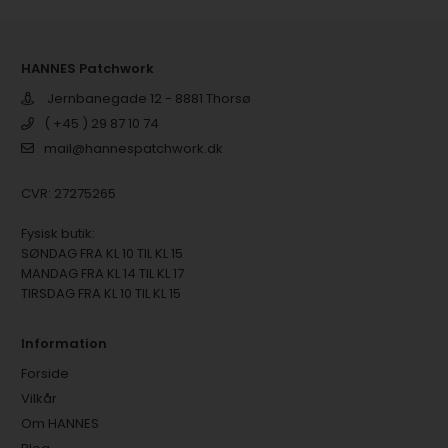
HANNES Patchwork
Jernbanegade 12 - 8881 Thorsø
( +45 ) 29 87 10 74
mail@hannespatchwork.dk
CVR: 27275265
Fysisk butik:
SØNDAG FRA KL 10 TIL KL 15
MANDAG FRA KL 14 TIL KL 17
TIRSDAG FRA KL 10 TIL KL 15
Information
Forside
Vilkår
Om HANNES