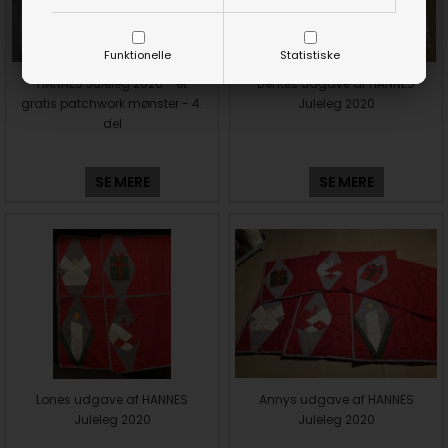
Funktionelle
Statistiske
HANNES Juleleg 2020 - et
Bentes udgave af HANNES
gratis patchwork mønster - 4.
Juleleg 2020
del
SE MERE
SE MERE
Lones udgave af HANNES
Annys udgave af HANNES
Juleleg 2020
Juleleg 2020