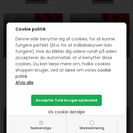
Cookie politik
Denne side benytter sig af cookies, for at kunne
fungere perfekt (bl.a. for at indkøbskurven kan
fungere). Hvis du klikker dig videre rundt på siden
accepterer du automatisk, at vi benytter disse
cookies. Du kan læse mere om, hvilke cookies
HANNES Juleleg 2020 - et
HANNES Juleleg 2020 - et
shoppen bruger, ved at læse om vores
cookie
gratis patchwork mønster - 2.
gratis patchwork mønster - 3.
del
del
politik.
SE MERE
SE MERE
Vis cookie detaljer
Nødvendige
Markedsføring