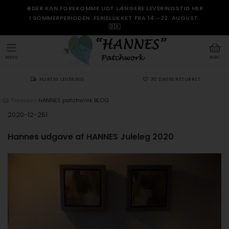
☀️DER KAN FOREKOMME LIDT LÆNGERE LEVERINGSTID HER
I SOMMERPERIODEN. FERIELUKKET FRA 14.–22. AUGUST.
🇩🇰
MENU
KURV
HURTIG LEVERING
30 DAGES RETURRET
Forside
»
HANNES patchwork BLOG
2020-12-251
Hannes udgave af HANNES Juleleg 2020