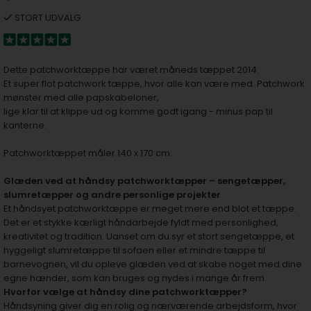
STORT UDVALG
Dette patchworktæppe har været måneds tæppet 2014.
Et super flot patchwork tæppe, hvor alle kan være med. Patchwork
mønster med alle papskabeloner,
lige klar til at klippe ud og komme godt igang - minus pap til
kanterne.
Patchworktæppet måler 140 x 170 cm.
Glæden ved at håndsy patchworktæpper – sengetæpper,
slumretæpper og andre personlige projekter
Et håndsyet patchworktæppe er meget mere end blot et tæppe.
Det er et stykke kærligt håndarbejde fyldt med personlighed,
kreativitet og tradition. Uanset om du syr et stort sengetæppe, et
hyggeligt slumretæppe til sofaen eller et mindre tæppe til
barnevognen, vil du opleve glæden ved at skabe noget med dine
egne hænder, som kan bruges og nydes i mange år frem.
Hvorfor vælge at håndsy dine patchworktæpper?
Håndsyning giver dig en rolig og nærværende arbejdsform, hvor