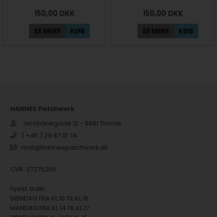
150,00
DKK
150,00
DKK
SE MERE
KØB
SE MERE
KØB
HANNES Patchwork
Jernbanegade 12 - 8881 Thorsø
( +45 ) 29 87 10 74
mail@hannespatchwork.dk
CVR: 27275265
Fysisk butik:
SØNDAG FRA KL 10 TIL KL 15
MANDAG FRA KL 14 TIL KL 17