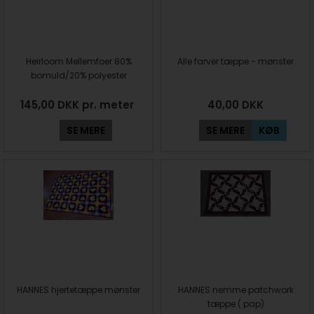
Heirloom Mellemfoer 80%
Alle farver tæppe - mønster
bomuld/20% polyester
145,00 DKK pr. meter
40,00
DKK
SE MERE
SE MERE
KØB
HANNES hjertetæppe mønster
HANNES nemme patchwork
tæppe ( pap)