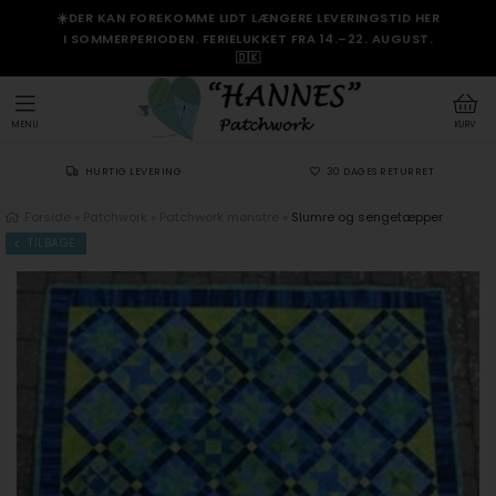
☀️DER KAN FOREKOMME LIDT LÆNGERE LEVERINGSTID HER
I SOMMERPERIODEN. FERIELUKKET FRA 14.–22. AUGUST.
🇩🇰
MENU
KURV
HURTIG LEVERING
30 DAGES RETURRET
Forside
»
Patchwork
»
Patchwork mønstre
»
Slumre og sengetæpper
TILBAGE