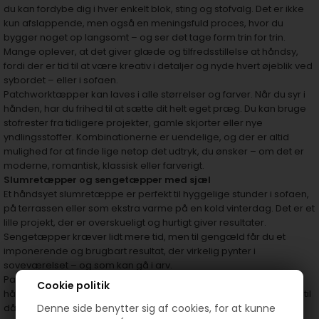
du kan fordybe dig i hver enkelt blok, sting og stofvalg. Det er ikke
kun afslappende, men også en meningsfuld proces, hvor du
bygger noget op langsomt – og ser det tage form trin for trin.
Mange oplever, at det giver glæde og tilfredsstillelse at håndsy,
fordi der er tid til at være kreativ i detaljer og nyde hvert øjeblik ved
sybordet – eller i sofaen.
Patchworktæpper kan laves i alle størrelser og farver. Når du syr i
hånden, har du frihed til at sætte dit helt eget præg. Du kan bruge
stofrester fra tidligere projekter, gamle skjorter eller nye
yndlingsstoffer. Kombinationerne er uendelige, og der er altid
mulighed for at finde lige netop det udtryk, du ønsker – om det er
moderne, romantisk, klassisk eller farverigt.
Slumretæpper og sengetæpper med sjæl
Et håndsyet slumretæppe er perfekt til hyggelige stunder i sofaen,
på terrassen eller som ekstra varme på en kold vinterdag. Det er et
lille projekt, der er overskueligt og hurtigt giver resultater.
Sengetæpper kræver lidt mere tid, men til gengæld får du et
imponerende og brugbart resultat, der virkelig pynter i
soveværelset – og som kan gå i arv.
Patchworktæpper er også oplagte som gaver. Et tæppe, der er
Cookie politik
håndsyet, rummer tid, kærlighed og omtanke – og det kan gives til
Denne side benytter sig af cookies, for at kunne
dåb, bryllup, fødselsdag eller bare som en særlig gave til én, du