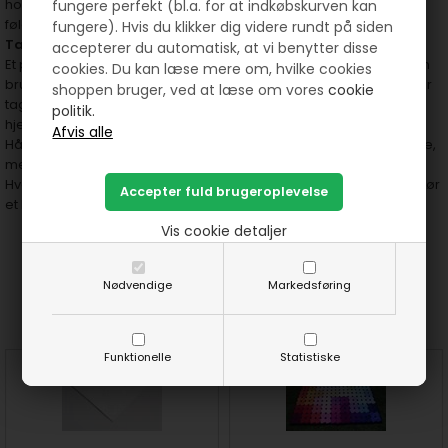
holder af. Det bliver en gave, der varmer – både fysisk og
fungere perfekt (bl.a. for at indkøbskurven kan
følelsesmæssigt.
fungere). Hvis du klikker dig videre rundt på siden
Tæpper med historie og funktion
accepterer du automatisk, at vi benytter disse
Et patchworktæppe er ikke kun flot – det er også praktisk. Det kan
cookies. Du kan læse mere om, hvilke cookies
bruges til at varme sig med, pynte sengen, ligge over sofaen eller
shoppen bruger, ved at læse om vores
cookie
tages med på picnic. Tæppet får hurtigt en naturlig plads i
politik.
hjemmet og bliver en del af hverdagen.
Håndsyede patchworktæpper skaber minder. De tager tid at lave,
men til gengæld bliver de værdsatte, brugt og elsket i mange år.
Hvert sting fortæller sin egen historie – og det er netop dét, der gør
et håndsyet tæppe så unikt og værdifuldt.
Vis cookie detaljer
Nødvendige
Markedsføring
Prøv lige at se her:
Funktionelle
Statistiske