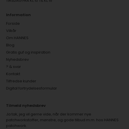
TIRSDAG FRA KL 10 TIL KL 15
Information
Forside
Vilkår
Om HANNES
Blog
Gratis guf og inspiration
Nyhedsbrev
? & svar
Kontakt
Tilfredse kunder
Digital fortrydelsesformular
Tilmeld nyhedsbrev
Ja tak, jeg vil gerne vide, når der kommer nye
patchworkstoffer, mønstre, og gode tilbud m.m. hos HANNES
patchwork.