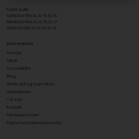
Fysisk butik:
SØNDAG FRA KL 10 TIL KL 15
MANDAG FRA KL 14 TIL KL 17
TIRSDAG FRA KL 10 TIL KL 15
Information
Forside
Vilkår
Om HANNES
Blog
Gratis guf og inspiration
Nyhedsbrev
? & svar
Kontakt
Tilfredse kunder
Digital fortrydelsesformular