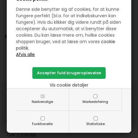
Denne side benytter sig af cookies, for at kunne
fungere perfekt (bl.a. for at indkøbskurven kan
fungere). Hvis du klikker dig videre rundt på siden
accepterer du automatisk, at vi benytter disse
cookies. Du kan læse mere om, hvilke cookies
Relaterede artikler:
shoppen bruger, ved at læse om vores
cookie
politik.
Vis cookie detaljer
HANNES Patchwork
Nødvendige
Markedsføring
Jernbanegade 12 - 8881 Thorsø
( +45 ) 29 87 10 74
mail@hannespatchwork.dk
Funktionelle
Statistiske
CVR: 27275265