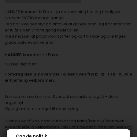
HANNES kommer til Faxe - ja den sætning har jeg heldigvis
skreven RIGTIG mange gange.
Jeg har ikke helt styr på antallet af gange men jeg tror snart det
er 10 år siden vi først gang fyldet bilen,
med masser af patchworkstoffer og kørt til Faxe og alle Inges
glade patchwork venner.
HANNES kommer til Faxe
Nu sker det igen
Torsdag den 9. november i Æblehaven fra kl 12- til kl 15. Alle
er hjertelig velkommen.
Som du kan se kommer Kyndbøl symaskiner også - det er
noget nyt.
Og vi glæder os meget til denne dag.
Husk du også kan bestille frokost og kaffe/kage i Æblehaven.
Alle er hjertelig velkommen - skul at sige det til dine veninden og
lad os sammen få en dejlig dag
Cookie politik