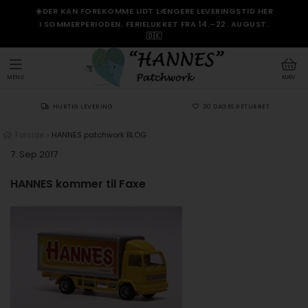
☀️DER KAN FOREKOMME LIDT LÆNGERE LEVERINGSTID HER
I SOMMERPERIODEN. FERIELUKKET FRA 14.–22. AUGUST.
🇩🇰
MENU
KURV
HURTIG LEVERING
30 DAGES RETURRET
Forside
»
HANNES patchwork BLOG
7. Sep 2017
HANNES kommer til Faxe