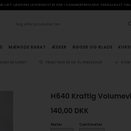
 LIDT LÆNGERE LEVERINGSTID HER I SOMMERPERIODEN. FERIELUKKET FRA 
S
MÆNGDE RABAT
ÆSKER
BØGER OG BLADE
KURS
DAGES RETURRET
FRAGT KUN 39 KR TIL PAKKESHOP
STOR
H640 Kraftig Volumevl
140,00
DKK
Meter
Centimeter