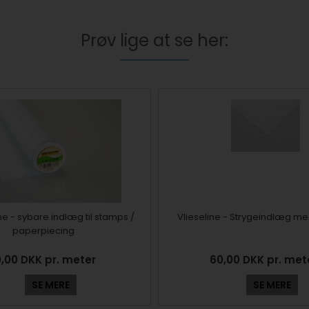
Prøv lige at se her:
line - sybare indlæg til stamps /
Vlieseline - Strygeindlæg med
paperpiecing
,00 DKK pr. meter
60,00 DKK pr. me
SE MERE
SE MERE