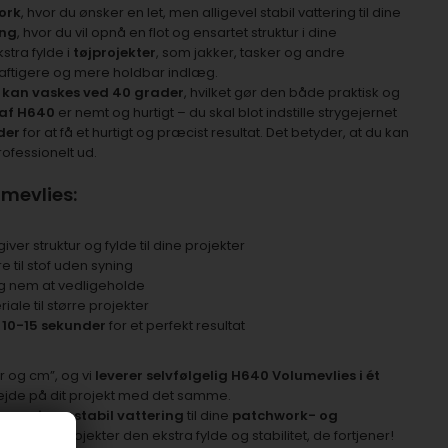
ork
, hvor du ønsker en let, men alligevel stabil vattering til dine
ing
, hvor du vil opnå en flot og ensartet struktur i dine
stra fylde i
tøjprojekter
, som jakker, tasker og andre
kraftigere og mere holdbar indlæg.
n
kan vaskes ved 40 grader
, hvilket gør den både praktisk og
 af H640
er nemt og hurtigt – du skal blot indstille strygejernet
der
for at få et hurtigt og præcist resultat. Det betyder, at du kan
professionelt ud.
umevlies:
iver struktur og fylde til dine projekter
 til stof uden syning
g nem at vedligeholde
iale til større projekter
i
10-15 sekunder
for et perfekt resultat
r og cm”, og vi
leverer selvfølgelig H640 Volumevlies i ét
ejde på dit projekt med det samme.
præcis og stabil vattering
til dine
patchwork- og
e kreative projekter den ekstra fylde og stabilitet, de fortjener!