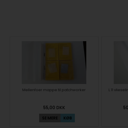
Mellenfoer mappe til patchworker
L 11 vliese
55,00
DKK
50
SE MERE
KØB