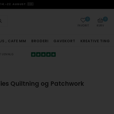
14.–22. AUGUST. 🇩🇰
0
0
FAVORIT
KURV
US , CAFE MM
BRODERI
GAVEKORT
KREATIVE TING
T UDVALG
ies Quiltning og Patchwork