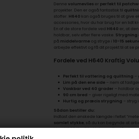
Denne
volumevlies
er
perfekt til patchw
projekter. Den er også fantastisk til
quiltn
stoffer.
H640
kan også bruges til at give ek
accessories, hvor du har brug for en lidt 
En af de store fordele ved
H640
er, at de
holdbar, selv efter flere vaske.
Strygning
på
middelvarme
og stryge i
10-15 sekun
arbejde effektivt og få dit projekt til at se 
Fordele ved H640 Kraftig Vol
Perfekt til vattering og quiltning
– g
Lim på den ene side
– nem at fastgøre
Vaskbar ved 40 grader
– holdbar o
90 cm bred
– giver rigeligt med mater
Hurtig og præcis strygning
– stryg 
Sådan bestiller du:
Indtast den ønskede længde i feltet “mete
samlet stykke
, så du kan begynde at arb
Med
H640 Kraftig Volumevlies
får du en
quiltning
projekter. Bestil i dag og giv din
ie politik