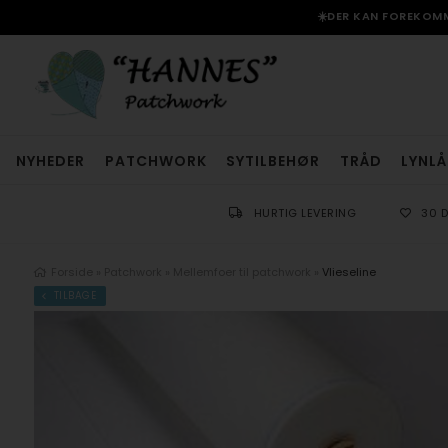
☀️DER KAN FOREKOMME
NYHEDER
PATCHWORK
SYTILBEHØR
TRÅD
LYNLÅ
HURTIG LEVERING
30 
Forside
»
Patchwork
»
Mellemfoer til patchwork
»
Vlieseline
TILBAGE