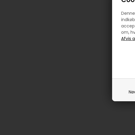
Denne 
indkøb
accept
om, hv
Nø