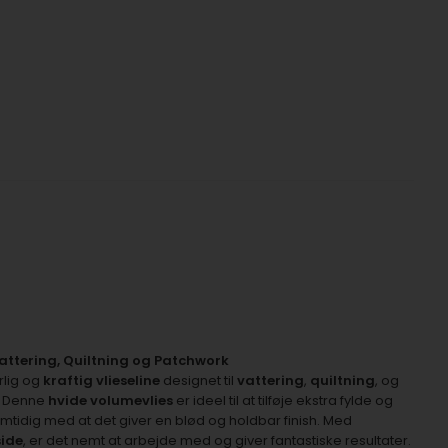
Vattering, Quiltning og Patchwork
lig og
kraftig vlieseline
designet til
vattering
,
quiltning
, og
. Denne
hvide volumevlies
er ideel til at tilføje ekstra fylde og
 samtidig med at det giver en blød og holdbar finish. Med
side
, er det nemt at arbejde med og giver fantastiske resultater.