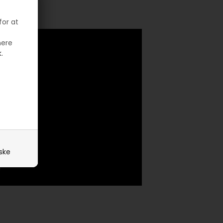
for at
mere
.
iske