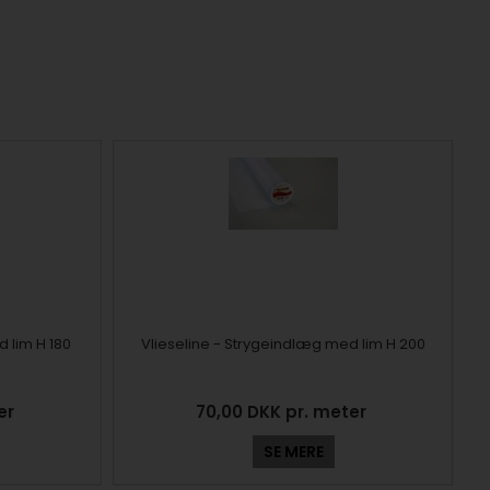
 lim H 180
Vlieseline - Strygeindlæg med lim H 200
ter
70,00 DKK pr. meter
SE MERE