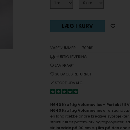
LÆG I KURV
VARENUMMER:
700181
HURTIG LEVERING
LAV FRAGT
30 DAGES RETURRET
STORT UDVALG
H640 Kraftig Volumevlies – Perfekt til 
H640 Kraftig Volumevlies
er en uundvær
en lang række andre kreative syprojekter
struktur til dit patchwork og tøjprojekter,
sin
bredde på 90 cm
og
lim på den ene 