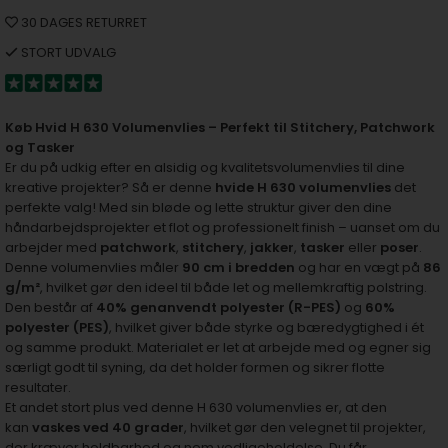
30 DAGES RETURRET
STORT UDVALG
Køb Hvid H 630 Volumenvlies – Perfekt til Stitchery, Patchwork
og Tasker
Er du på udkig efter en alsidig og kvalitetsvolumenvlies til dine
kreative projekter? Så er denne
hvide H 630 volumenvlies
det
perfekte valg! Med sin bløde og lette struktur giver den dine
håndarbejdsprojekter et flot og professionelt finish – uanset om du
arbejder med
patchwork
,
stitchery
,
jakker
,
tasker
eller
poser
.
Denne volumenvlies måler
90 cm i bredden
og har en vægt på
86
g/m²
, hvilket gør den ideel til både let og mellemkraftig polstring.
Den består af
40% genanvendt polyester (R-PES)
og
60%
polyester (PES)
, hvilket giver både styrke og bæredygtighed i ét
og samme produkt. Materialet er let at arbejde med og egner sig
særligt godt til syning, da det holder formen og sikrer flotte
resultater.
Et andet stort plus ved denne H 630 volumenvlies er, at den
kan
vaskes ved 40 grader
, hvilket gør den velegnet til projekter,
der kræver holdbarhed og nem vedligeholdelse. Du får