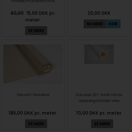
masker/mundbind Hvid
60,00
15,00 DKK pr.
20,00
DKK
meter
SE MERE
KØB
SE MERE
Decovil I Vlieseline
Soluvlies 321- koldt vands
opløselige broderi vlies
185,00 DKK pr. meter
70,00 DKK pr. meter
SE MERE
SE MERE