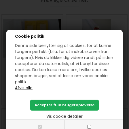
Cookie politik
Denne side benytter sig af cookies, for at kunne
fungere perfekt (bl.a. for at indkøbskurven kan
fungere). Hvis du klikker dig videre rundt på siden
accepterer du automatisk, at vi benytter disse
Mellenfoer mappe til
Vlieseline - Strygeindlæg
cookies. Du kan læse mere om, hvilke cookies
patchworker
med lim H 200
shoppen bruger, ved at læse om vores
cookie
politik.
55,00
DKK
70,00 DKK pr. meter
SE MERE
KØB
SE MERE
Vis cookie detaljer