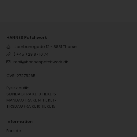
HANNES Patchwork
Jernbanegade 12 - 8881 Thorsø
( +45 ) 29 87 10 74
mail@hannespatchwork.dk
CVR: 27275265
Fysisk butik:
SØNDAG FRA KL 10 TIL KL 15
MANDAG FRA KL 14 TIL KL 17
TIRSDAG FRA KL 10 TIL KL 15
Information
Forside