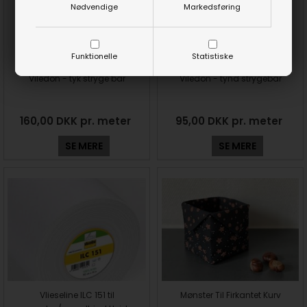
Nødvendige
Markedsføring
Funktionelle
Statistiske
Viledon - tyk stryge bar
Viledon - tynd strygebar
160,00 DKK pr. meter
95,00 DKK pr. meter
SE MERE
SE MERE
Vlieseline ILC 151 til
Mønster Til Firkantet Kurv