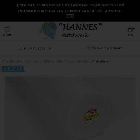
☀️DER KAN FOREKOMME LIDT LÆNGERE LEVERINGSTID HER
I SOMMERPERIODEN. FERIELUKKET FRA 14.–22. AUGUST.
🇩🇰
MENU
KURV
HURTIG LEVERING
30 DAGES RETURRET
Forside
»
Patchwork
»
Mellemfoer til patchwork
»
Vlieseline
TILBAGE