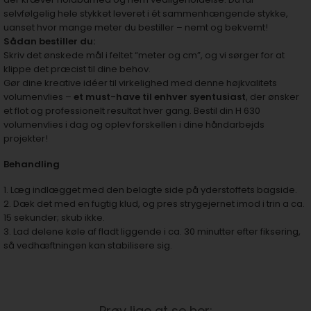
selvfølgelig hele stykket leveret i ét sammenhængende stykke,
uanset hvor mange meter du bestiller – nemt og bekvemt!
Sådan bestiller du:
Skriv det ønskede mål i feltet “meter og cm”, og vi sørger for at
klippe det præcist til dine behov.
Gør dine kreative idéer til virkelighed med denne højkvalitets
volumenvlies –
et must-have til enhver syentusiast
, der ønsker
et flot og professionelt resultat hver gang. Bestil din H 630
volumenvlies i dag og oplev forskellen i dine håndarbejds
projekter!
Behandling
1. Læg indlægget med den belagte side på yderstoffets bagside.
2. Dæk det med en fugtig klud, og pres strygejernet imod i trin a ca.
15 sekunder; skub ikke.
3. Lad delene køle af fladt liggende i ca. 30 minutter efter fiksering,
så vedhæftningen kan stabilisere sig.
Prøv lige at se her: