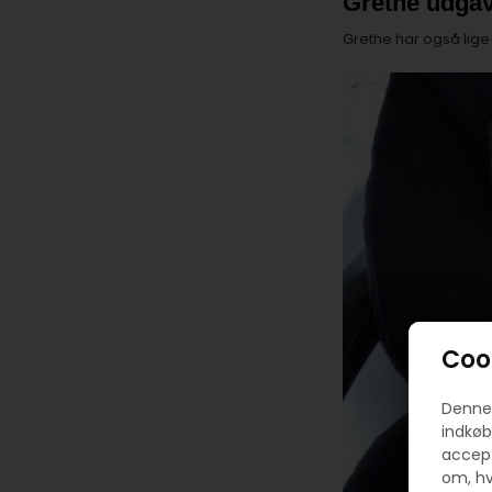
Grethe udgav
Grethe har også lige 
Cook
Denne 
indkøb
accept
om, hv