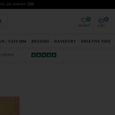
14.–22. AUGUST. 🇩🇰
0
0
FAVORIT
KURV
US , CAFE MM
BRODERI
GAVEKORT
KREATIVE TING
T UDVALG