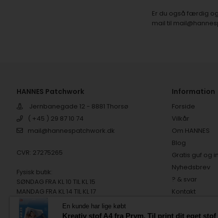
Er du også færdig og
mail til mail@hanne
HANNES Patchwork
Information
Jernbanegade 12 - 8881 Thorsø
Forside
( +45 ) 29 87 10 74
Vilkår
mail@hannespatchwork.dk
Om HANNES
Blog
CVR: 27275265
Gratis guf og i
Nyhedsbrev
Fysisk butik:
? & svar
SØNDAG FRA KL 10 TIL KL 15
MANDAG FRA KL 14 TIL KL 17
Kontakt
TIRSDAG FRA KL 10 TIL KL 15
Tilfredse kund
En kunde har lige købt
Digital fortryd
Kreativ stof A4 fra Prym. Til print dit eget stof