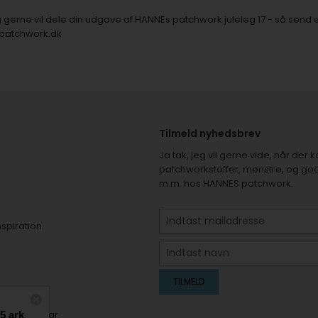
 gerne vil dele din udgave af HANNEs patchwork juleleg 17 - så send e
spatchwork.dk
Tilmeld nyhedsbrev
Ja tak, jeg vil gerne vide, når de
patchworkstoffer, mønstre, og god
m.m. hos HANNES patchwork.
nspiration
er
elsesformular
 5 ark