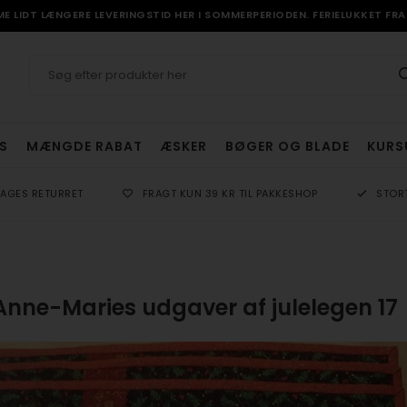
 LIDT LÆNGERE LEVERINGSTID HER I SOMMERPERIODEN. FERIELUKKET FRA 
S
MÆNGDE RABAT
ÆSKER
BØGER OG BLADE
KURS
DAGES RETURRET
FRAGT KUN 39 KR TIL PAKKESHOP
STOR
Anne-Maries udgaver af julelegen 17