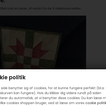
e:
fået syet en løber, af rester fra de 4 dækkeservietter.
ie politik
side benytter sig af cookies, for at kunne fungere perfekt (bl.a. 
skurven kan fungere). Hvis du klikker dig videre rundt på siden
erer du automatisk, at vi benytter disse cookies. Du kan læse 
ilke cookies shoppen bruger, ved at læse om vores
cookie politik