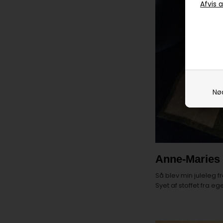
Nø
Anne-Maries
Så blev min juleleg f
Syet af stoffet fra eg