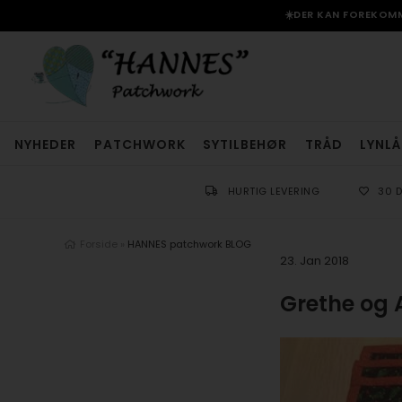
☀️DER KAN FOREKOMME
NYHEDER
PATCHWORK
SYTILBEHØR
TRÅD
LYNLÅ
HURTIG LEVERING
30 
Forside
»
HANNES patchwork BLOG
23. Jan 2018
Grethe og 