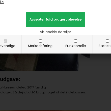
Vis cookie detaljer
dvendige
Markedsføring
Funktionelle
Statist
 udgave:
ra Hannes juleleg 2017 færdig.
et lager. Så dejligt at få brugt noget af det i julekassen.