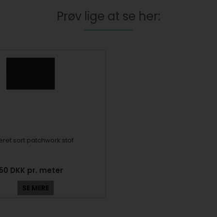
Prøv lige at se her:
eret sort patchwork stof
150 DKK pr. meter
SE MERE