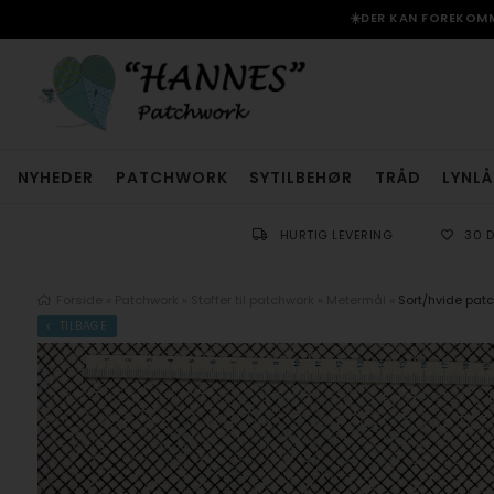
☀️DER KAN FOREKOMME
NYHEDER
PATCHWORK
SYTILBEHØR
TRÅD
LYNLÅ
HURTIG LEVERING
30 
Forside
»
Patchwork
»
Stoffer til patchwork
»
Metermål
»
Sort/hvide patc
TILBAGE