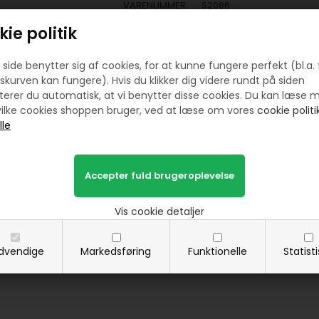
VARENUMMER:
S2086
HURTIG LEVERING
ie politik
LAV FRAGT
side benytter sig af cookies, for at kunne fungere perfekt (bl.a. 
30 DAGES RETURRET
skurven kan fungere). Hvis du klikker dig videre rundt på siden
STORT UDVALG
erer du automatisk, at vi benytter disse cookies. Du kan læse 
ilke cookies shoppen bruger, ved at læse om vores
cookie politik
Grå/sort patchworkstof - Lys tern. Er et meg
De andre stoffer som også hedder "Grå/so
fra samme serie.
S
kriv i feltet "meter og cm" hvad du øns
Vis cookie detaljer
Leveres selvfølgelig i et stykke.
Alle patchworkstoffer er af 100% bomuld og
dvendige
Markedsføring
Funktionelle
Statist