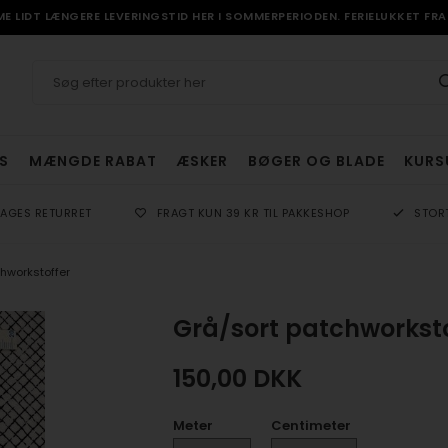
 LIDT LÆNGERE LEVERINGSTID HER I SOMMERPERIODEN. FERIELUKKET FRA 
S
MÆNGDE RABAT
ÆSKER
BØGER OG BLADE
KURS
DAGES RETURRET
FRAGT KUN 39 KR TIL PAKKESHOP
STOR
hworkstoffer
Grå/sort patchworksto
150,00
DKK
Meter
Centimeter