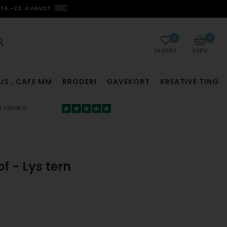
14.–22. AUGUST. 🇩🇰
0
0
FAVORIT
KURV
US , CAFE MM
BRODERI
GAVEKORT
KREATIVE TING
T UDVALG
f - Lys tern