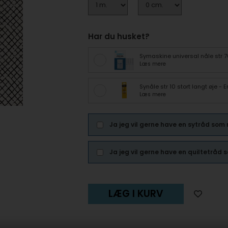
Har du husket?
Symaskine universal nåle str 
Læs mere
Synåle str 10 stort langt øje -
Læs mere
Ja jeg vil gerne have en sytråd som
Ja jeg vil gerne have en quiltetråd
LÆG I KURV