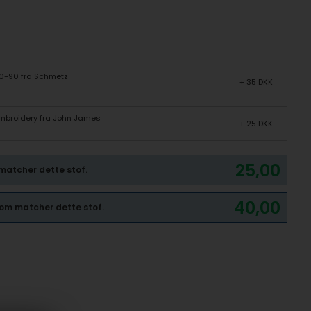
70-90 fra Schmetz
+ 35 DKK
 Embroidery fra John James
+ 25 DKK
25,00
 matcher dette stof.
40,00
 som matcher dette stof.