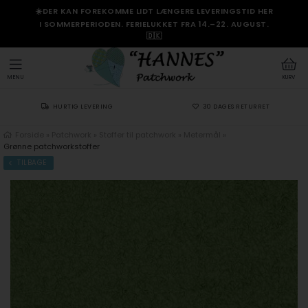
☀️DER KAN FOREKOMME LIDT LÆNGERE LEVERINGSTID HER
I SOMMERPERIODEN. FERIELUKKET FRA 14.–22. AUGUST.
🇩🇰
MENU
KURV
HURTIG LEVERING
30 DAGES RETURRET
Forside
»
Patchwork
»
Stoffer til patchwork
»
Metermål
»
Grønne patchworkstoffer
TILBAGE