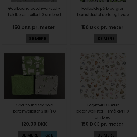
Goalbound patchworkstof -
Fodbolde på bred grøn
Foldbolds spiller 110 cm bred
bomuldsstof sorte og hvide
150 DKK pr. meter
150 DKK pr. meter
SE MERE
SE MERE
Goalbound fodbold
Together Is Better
patchworkstof 3 stk/FQ
patchworkstof - små dyr 110
cm bred
120,00
DKK
150 DKK pr. meter
SE MERE
KØB
SE MERE