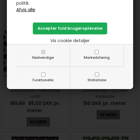
politik.
Prøv lige at se her:
Vis cookie detaljer
Nødvendige
Markedsføring
Funktionelle
Statistiske
Fodbolde på bred
Fodbolde på bred
bomuldsstof - Seks kanter
bomuldsstof - Lys med
små
foldbolde
150,00
95,00 DKK pr.
150 DKK pr. meter
meter
SE MERE
SE MERE