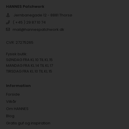
HANNES Patchwork
Jernbanegade 12 - 8881 Thorsø
( +45 ) 29 87 10 74
mail@hannespatchwork.dk
CVR: 27275265
Fysisk butik:
SØNDAG FRA KL 10 TIL KL 15
MANDAG FRA KL 14 TIL KL 17
TIRSDAG FRA KL 10 TIL KL 15
Information
Forside
Vilkår
Om HANNES
Blog
Gratis guf og inspiration