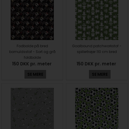
Fodbolde på bred
Goalbound patchworkstof -
bomuldsstof - Sort og grå
spillertrøjer 110 cm bred
foldbolde
150 DKK pr. meter
150 DKK pr. meter
SE MERE
SE MERE