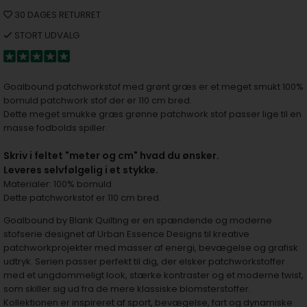
30 DAGES RETURRET
STORT UDVALG
Goalbound patchworkstof med grønt græs er et meget smukt 100%
bomuld patchwork stof der er 110 cm bred.
Dette meget smukke græs grønne patchwork stof passer lige til en
masse fodbolds spiller.
S
kriv i feltet "meter og cm" hvad du ønsker.
Leveres selvfølgelig i et stykke.
Materialer: 100% bomuld
Dette patchworkstof er 110 cm bred.
Goalbound by Blank Quilting er en spændende og moderne
stofserie designet af Urban Essence Designs til kreative
patchworkprojekter med masser af energi, bevægelse og grafisk
udtryk. Serien passer perfekt til dig, der elsker patchworkstoffer
med et ungdommeligt look, stærke kontraster og et moderne twist,
som skiller sig ud fra de mere klassiske blomsterstoffer.
Kollektionen er inspireret af sport, bevægelse, fart og dynamiske