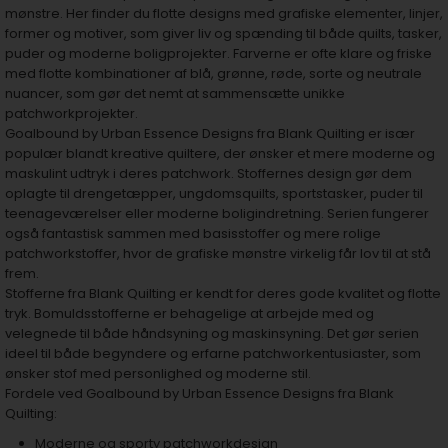
mønstre. Her finder du flotte designs med grafiske elementer, linjer,
former og motiver, som giver liv og spænding til både quilts, tasker,
puder og moderne boligprojekter. Farverne er ofte klare og friske
med flotte kombinationer af blå, grønne, røde, sorte og neutrale
nuancer, som gør det nemt at sammensætte unikke
patchworkprojekter.
Goalbound by Urban Essence Designs fra Blank Quilting er især
populær blandt kreative quiltere, der ønsker et mere moderne og
maskulint udtryk i deres patchwork. Stoffernes design gør dem
oplagte til drengetæpper, ungdomsquilts, sportstasker, puder til
teenageværelser eller moderne boligindretning. Serien fungerer
også fantastisk sammen med basisstoffer og mere rolige
patchworkstoffer, hvor de grafiske mønstre virkelig får lov til at stå
frem.
Stofferne fra Blank Quilting er kendt for deres gode kvalitet og flotte
tryk. Bomuldsstofferne er behagelige at arbejde med og
velegnede til både håndsyning og maskinsyning. Det gør serien
ideel til både begyndere og erfarne patchworkentusiaster, som
ønsker stof med personlighed og moderne stil.
Fordele ved Goalbound by Urban Essence Designs fra Blank
Quilting:
Moderne og sporty patchworkdesign