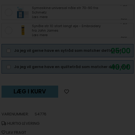
+ 35
Symaskine universal nåle str 70-90 fra
Schmetz
Læs mere
DKK
+ 25
Synåle str 10 stort langt øje - Embroidery
fra John James
Læs mere
DKK
25,00
Ja jeg vil gerne have en sytråd som matcher dette stof.
40,00
Ja jeg vil gerne have en quiltetråd som matcher dette stof.
LÆG I KURV
VARENUMMER:
S4776
HURTIG LEVERING
LAV FRAGT