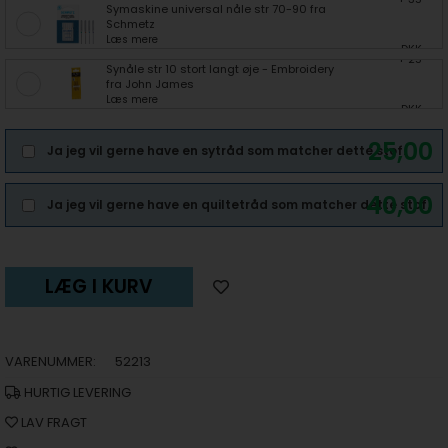
Symaskine universal nåle str 70-90 fra
Schmetz
Læs mere
DKK
+ 25
Synåle str 10 stort langt øje - Embroidery
fra John James
Læs mere
DKK
25,00
Ja jeg vil gerne have en sytråd som matcher dette stof.
40,00
Ja jeg vil gerne have en quiltetråd som matcher dette stof.
LÆG I KURV
VARENUMMER:
52213
HURTIG LEVERING
LAV FRAGT