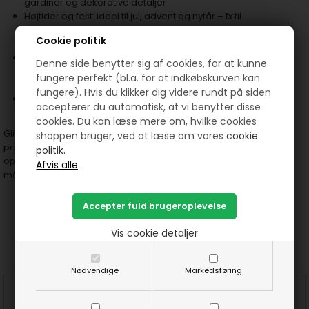
gardiner og dekorative detaljer
Højtider og fest: ideel til jul, advent og nytår – fx til
adventskalendere, gaveposer, bordpynt, guirlander og
Cookie politik
stofgaver
Skolestart og børnefester: perfekt til personlige
Denne side benytter sig af cookies, for at kunne
skoletasker, penalhuse og kreative projekter – fx med
fungere perfekt (bl.a. for at indkøbskurven kan
enhjørninge- eller fodboldtema
fungere). Hvis du klikker dig videre rundt på siden
Kreativt DIY og patchwork: vimpler, bannere, stofophæng,
accepterer du automatisk, at vi benytter disse
covers og meget mere
cookies. Du kan læse mere om, hvilke cookies
Glitter er et slidstærkt og alsidigt bomuldsstof, der tilfører dine
shoppen bruger, ved at læse om vores
cookie
projekter et elegant, festligt og moderne udtryk – året rundt. Et
politik.
oplagt valg til patchwork og kreative syprojekter, hvor der gerne
må være lidt ekstra wow-effekt
Vis cookie detaljer
Prøv lige at se her:
Nødvendige
Markedsføring