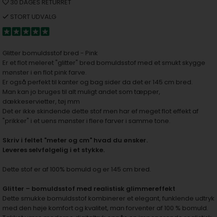
30 DAGES RETURRET
STORT UDVALG
Glitter bomuldsstof bred - Pink
Er et flot meleret "glitter" bred bomuldsstof med et smukt skygge
mønster i en flot pink farve.
Er også perfekt til kanter og bag sider da det er 145 cm bred.
Man kan jo bruges til alt muligt andet som tæpper,
dækkeservietter, tøj mm
Det er ikke skindende dette stof men har ef meget flot effekt af
"prikker" i et uens mønster i flere farver i samme tone.
Skriv i feltet "meter og cm" hvad du ønsker.
Leveres selvfølgelig i et stykke.
Dette stof er af 100% bomuld og er 145 cm bred.
Glitter – bomuldsstof med realistisk glimmereffekt
Dette smukke bomuldsstof kombinerer et elegant, funklende udtryk
med den høje komfort og kvalitet, man forventer af 100 % bomuld.