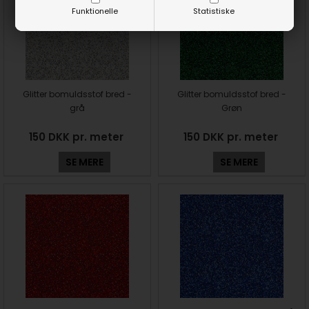
Funktionelle
Statistiske
Glitter bomuldsstof bred -
Glitter bomuldsstof bred -
grå
Grøn
150 DKK pr. meter
150 DKK pr. meter
SE MERE
SE MERE