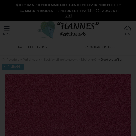
☀️DER KAN FOREKOMME LIDT LÆNGERE LEVERINGSTID HER
I SOMMERPERIODEN. FERIELUKKET FRA 14.–22. AUGUST.
🇩🇰
MENU
KURV
HURTIG LEVERING
30 DAGES RETURRET
Forside
»
Patchwork
»
Stoffer til patchwork
»
Metermål
»
Brede stoffer
TILBAGE