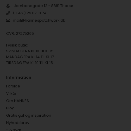
Jernbanegade 12 - 8881 Thorsø
( +45 ) 29 87 10 74
mail@hannespatchwork.dk
CVR: 27275265
Fysisk butik:
SØNDAG FRA KL 10 TIL KL 15
MANDAG FRA KL 14 TIL KL 17
TIRSDAG FRA KL 10 TIL KL 15
Information
Forside
Vilkår
Om HANNES
Blog
Gratis guf og inspiration
Nyhedsbrev
? & svar