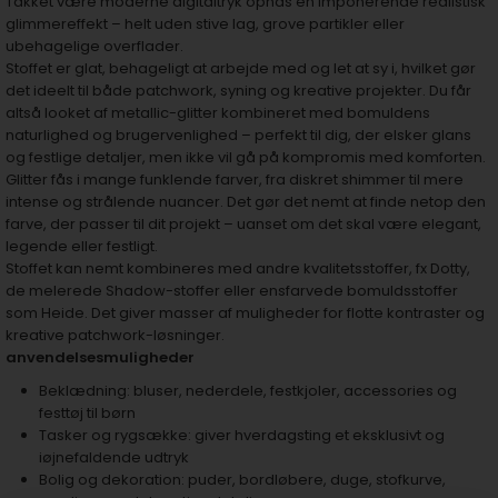
Takket være moderne digitaltryk opnås en imponerende realistisk
glimmereffekt – helt uden stive lag, grove partikler eller
ubehagelige overflader.
Stoffet er glat, behageligt at arbejde med og let at sy i, hvilket gør
det ideelt til både patchwork, syning og kreative projekter. Du får
altså looket af metallic-glitter kombineret med bomuldens
naturlighed og brugervenlighed – perfekt til dig, der elsker glans
og festlige detaljer, men ikke vil gå på kompromis med komforten.
Glitter fås i mange funklende farver, fra diskret shimmer til mere
intense og strålende nuancer. Det gør det nemt at finde netop den
farve, der passer til dit projekt – uanset om det skal være elegant,
legende eller festligt.
Stoffet kan nemt kombineres med andre kvalitetsstoffer, fx Dotty,
de melerede Shadow-stoffer eller ensfarvede bomuldsstoffer
som Heide. Det giver masser af muligheder for flotte kontraster og
kreative patchwork-løsninger.
anvendelsesmuligheder
Beklædning: bluser, nederdele, festkjoler, accessories og
festtøj til børn
Tasker og rygsække: giver hverdagsting et eksklusivt og
iøjnefaldende udtryk
Bolig og dekoration: puder, bordløbere, duge, stofkurve,