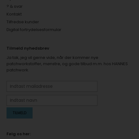
? & svar
Kontakt
Tilfredse kunder
Digital fortrydelsesformular
Tilmeld nyhedsbrev
Ja tak, jeg vil gerne vide, når der kommer nye
patchworkstoffer, mønstre, og gode tilbud m.m. hos HANNES
patchwork.
Følg os her: