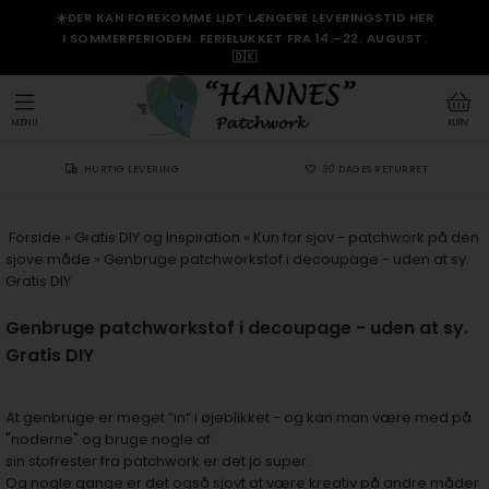
☀️DER KAN FOREKOMME LIDT LÆNGERE LEVERINGSTID HER
I SOMMERPERIODEN. FERIELUKKET FRA 14.–22. AUGUST.
🇩🇰
MENU
KURV
HURTIG LEVERING
30 DAGES RETURRET
Forside
»
Gratis DIY og Inspiration
»
Kun for sjov - patchwork på den
sjove måde
»
Genbruge patchworkstof i decoupage - uden at sy.
Gratis DIY
Genbruge patchworkstof i decoupage - uden at sy.
Gratis DIY
At genbruge er meget “in“ i øjeblikket - og kan man være med på
"noderne" og bruge nogle af
sin stofrester fra patchwork er det jo super.
Og nogle gange er det også sjovt at være kreativ på andre måder