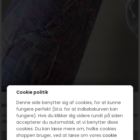
Cookie politik
Denne side benytter sig af cookies, for at kunne
Dåser til små stofrester
fungere perfekt (bl.a. for at indkøbskurven kan
Ja nu skal vi ikke til at lave med, men dette er også for at vise at alle
fungere). Hvis du klikker dig videre rundt på siden
dåser kan bruges.
accepterer du automatisk, at vi benytter disse
cookies. Du kan læse mere om, hvilke cookies
shoppen bruger, ved at læse om vores
cookie