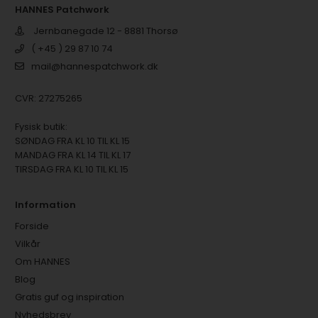
HANNES Patchwork
Jernbanegade 12 - 8881 Thorsø
( +45 ) 29 87 10 74
mail@hannespatchwork.dk
CVR: 27275265
Fysisk butik:
SØNDAG FRA KL 10 TIL KL 15
MANDAG FRA KL 14 TIL KL 17
TIRSDAG FRA KL 10 TIL KL 15
Information
Forside
Vilkår
Om HANNES
Blog
Gratis guf og inspiration
Nyhedsbrev