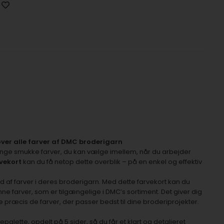
over alle farver af DMC broderigarn
nge smukke farver, du kan vælge imellem, når du arbejder
vekort
kan du få netop dette overblik – på en enkel og effektiv
ld af farver i deres broderigarn. Med dette farvekort kan du
ne farver, som er tilgængelige i DMC’s sortiment. Det giver dig
ge præcis de farver, der passer bedst til dine broderiprojekter.
palette, opdelt på 5 sider, så du får et klart og detaljeret