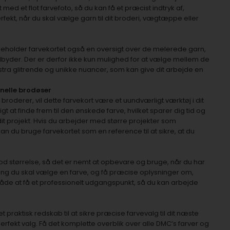
t med et flot farvefoto, så du kan få et præcist indtryk af,
rfekt, når du skal vælge garn til dit broderi, vægtæppe eller
deholder farvekortet også en oversigt over de melerede garn,
lbyder. Der er derfor ikke kun mulighed for at vælge mellem de
stra glitrende og unikke nuancer, som kan give dit arbejde en
onelle brodøser
roderer, vil dette farvekort være et uundværligt værktøj i dit
 at finde frem til den ønskede farve, hvilket sparer dig tid og
dit projekt. Hvis du arbejder med større projekter som
n du bruge farvekortet som en reference til at sikre, at du
od størrelse, så det er nemt at opbevare og bruge, når du har
gang du skal vælge en farve, og få præcise oplysninger om,
åde at få et professionelt udgangspunkt, så du kan arbejde
et praktisk redskab til at sikre præcise farvevalg til dit næste
erfekt valg. Få det komplette overblik over alle DMC’s farver og