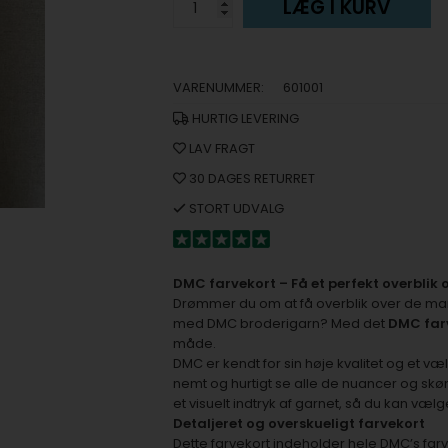
LÆG I KURV
VARENUMMER:
601001
HURTIG LEVERING
LAV FRAGT
30 DAGES RETURRET
STORT UDVALG
DMC farvekort – Få et perfekt overblik 
Drømmer du om at få overblik over de ma
med DMC broderigarn? Med det
DMC far
måde.
DMC er kendt for sin høje kvalitet og et væ
nemt og hurtigt se alle de nuancer og skøn
et visuelt indtryk af garnet, så du kan væl
Detaljeret og overskueligt farvekort
Dette farvekort indeholder hele DMC’s farve