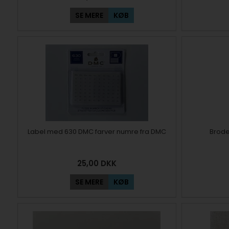
SE MERE
KØB
Label med 630 DMC farver numre fra DMC
Brode
25,00
DKK
SE MERE
KØB