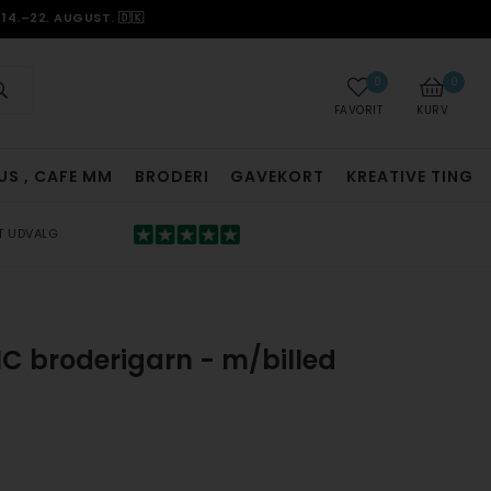
14.–22. AUGUST. 🇩🇰
0
0
FAVORIT
KURV
US , CAFE MM
BRODERI
GAVEKORT
KREATIVE TING
T UDVALG
MC broderigarn - m/billed