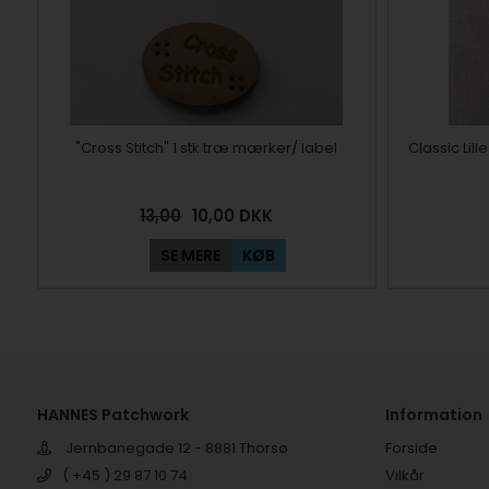
"Cross Stitch" 1 stk træ mærker/ label
Classic Lil
13,00
10,00
DKK
SE MERE
KØB
HANNES Patchwork
Information
Jernbanegade 12 - 8881 Thorsø
Forside
( +45 ) 29 87 10 74
Vilkår