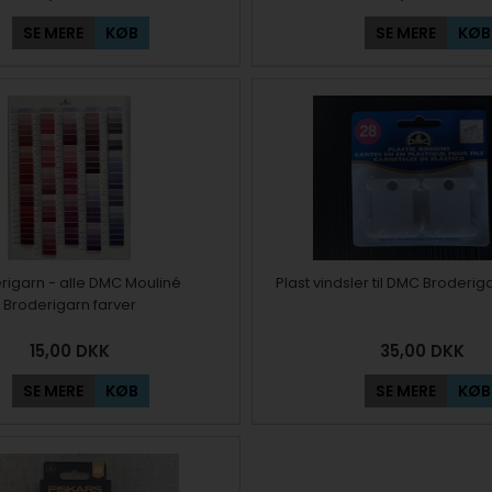
SE MERE
KØB
SE MERE
KØB
rigarn - alle DMC Mouliné
Plast vindsler til DMC Broderi
Broderigarn farver
15,00
DKK
35,00
DKK
SE MERE
KØB
SE MERE
KØB