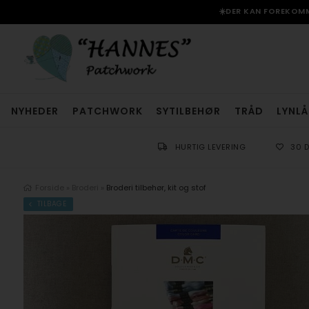
☀️DER KAN FOREKOMME
NYHEDER
PATCHWORK
SYTILBEHØR
TRÅD
LYNLÅ
HURTIG LEVERING
30 
Forside
»
Broderi
»
Broderi tilbehør, kit og stof
TILBAGE