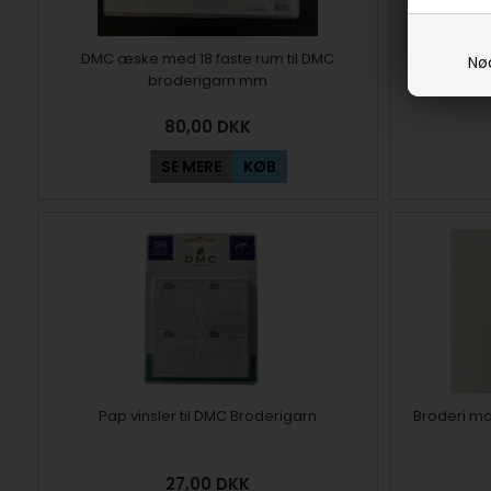
DMC æske med 18 faste rum til DMC
Holder til
Nø
broderigarn mm
80,00
DKK
SE MERE
KØB
Pap vinsler til DMC Broderigarn
Broderi ma
27,00
DKK