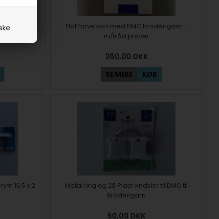
broderigarn
Flot farve kort med DMC broderigarn -
iske
m/tråd prøver
360,00
DKK
SE MERE
KØB
rym 16,5 x 2
Metal ring og 28 Plast vindsler til DMC til
Broderigarn
50,00
DKK