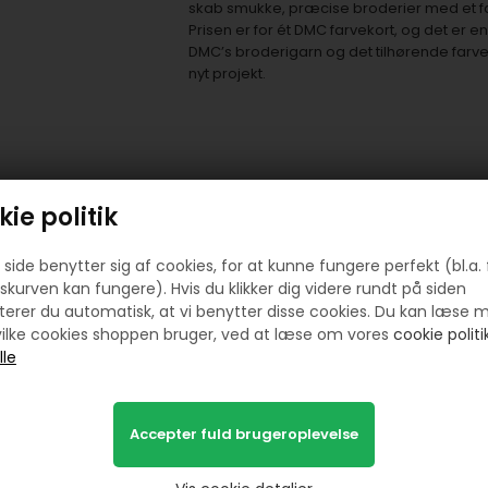
skab smukke, præcise broderier med et far
Prisen er for ét DMC farvekort, og det er 
DMC’s broderigarn og det tilhørende farvekor
nyt projekt.
ie politik
Prøv lige at se her:
side benytter sig af cookies, for at kunne fungere perfekt (bl.a. 
skurven kan fungere). Hvis du klikker dig videre rundt på siden
erer du automatisk, at vi benytter disse cookies. Du kan læse 
ilke cookies shoppen bruger, ved at læse om vores
cookie politik