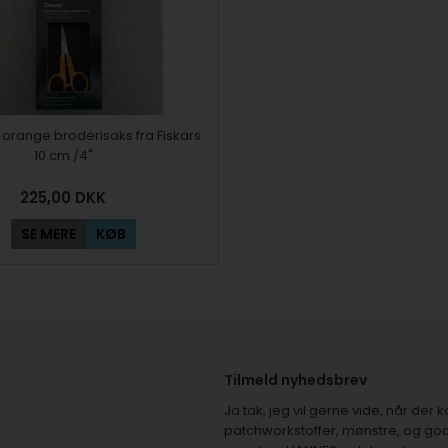
le orange broderisaks fra Fiskars
10 cm /4"
225,00
DKK
SE MERE
KØB
Tilmeld nyhedsbrev
Ja tak, jeg vil gerne vide, når de
patchworkstoffer, mønstre, og god