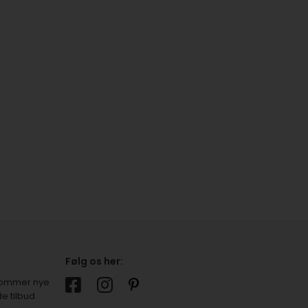
Følg os her:
r kommer nye
e tilbud