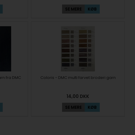
SE MERE
KØB
garn fra DMC
Coloris - DMC multi farvet broderi garn
14,00
DKK
SE MERE
KØB