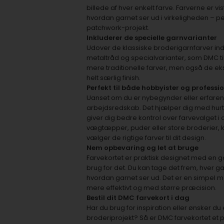
billede af hver enkelt farve. Farverne er vis
hvordan garnet ser ud i virkeligheden – pe
patchwork-projekt.
Inkluderer de specielle garnvarianter
Udover de klassiske broderigarnfarver in
metaltråd og specialvarianter, som DMC ti
mere traditionelle farver, men også de ek
helt særlig finish.
Perfekt til både hobbyister og professi
Uanset om du er nybegynder eller erfaren b
arbejdsredskab. Det hjælper dig med hurtigt
giver dig bedre kontrol over farvevalget i 
vægtæpper, puder eller store broderier, ka
vælger de rigtige farver til dit design.
Nem opbevaring og let at bruge
Farvekortet er praktisk designet med en g
brug for det. Du kan tage det frem, hver 
hvordan garnet ser ud. Det er en simpel m
mere effektivt og med større præcision.
Bestil dit DMC farvekort i dag
Har du brug for inspiration eller ønsker du 
broderiprojekt? Så er DMC farvekortet et p