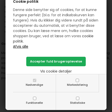
Cookie politik
Materiale:
Metal
Denne side benytter sig af cookies, for at kunne
Størrelse:
18 mm
fungere perfekt (bl.a. for at indkøbskurven kan
Ideel til patchwork og håndsyning
fungere). Hvis du klikker dig videre rundt på siden
Høj kvalitet, holdbarhed og styrke
accepterer du automatisk, at vi benytter disse
Beskyttelse mod nålestik
cookies. Du kan læse mere om, hvilke cookies
Komfortabelt at have på i længere tid
shoppen bruger, ved at læse om vores
cookie
politik.
Gør dit syarbejde lettere og mere præcist
Med dette
metal fingerbøl
kan du arbejde med større komfort og
præcision. Det giver dig den nødvendige beskyttelse mod nålestik,
samtidig med at du bevarer kontrol og styrke under dit arbejde.
Bestil dit
metal fingerbøl i størrelse 18 mm
i dag, og oplev,
Vis cookie detaljer
hvordan det forbedrer dit syarbejde, mens du arbejder med
patchwork eller håndsyning.
Nødvendige
Markedsføring
Prøv lige at se her:
Funktionelle
Statistiske