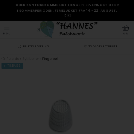
☀️DER KAN FOREKOMME LIDT LÆNGERE LEVERINGSTID HER
I SOMMERPERIODEN. FERIELUKKET FRA 14.–22. AUGUST.
🇩🇰
MENU
KURV
HURTIG LEVERING
30 DAGES RETURRET
Forside
»
Sytilbehør
»
Fingerbøl
TILBAGE