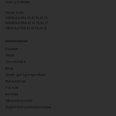
CVR: 27275265
Fysisk butik:
SØNDAG FRA KL 10 TIL KL 15
MANDAG FRA KL 14 TIL KL 17
TIRSDAG FRA KL 10 TIL KL 15
Information
Forside
Vilkår
Om HANNES
Blog
Gratis guf og inspiration
Nyhedsbrev
? & svar
Kontakt
Tilfredse kunder
Digital fortrydelsesformular