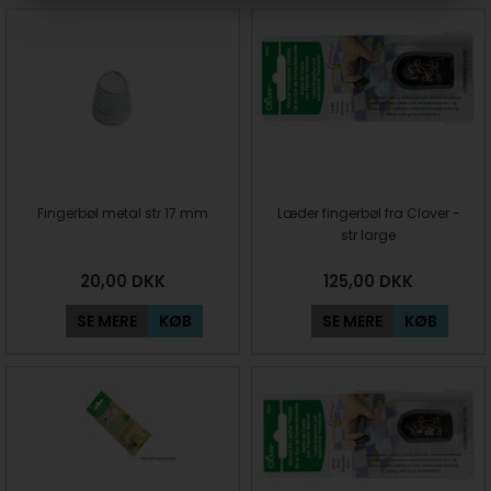
Fingerbøl metal str 17 mm
Læder fingerbøl fra Clover -
str large
20,00
DKK
125,00
DKK
SE MERE
KØB
SE MERE
KØB