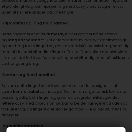
Uanset om du er nybegynder eller erfaren syer, er dette fingerbøl
et pålideligt valg, der hjælper dig med at sy præcist og effektivt
uden at risikere skader på dine fingre.
Høj kvalitet og lang holdbarhed
Dette fingerbøl er lavet af
metal
, hvilket gør det både stærkt
og
langtidsholdbart
. Det er ideelt til dem, der syr regelmæssigt
og har brug for et fingerbøl, der kan modstå intensiv brug, samtidig
med at det beskytter dine fingre effektivt. Den solide metalstruktur
sikrer, at det forbliver funktionelt og beskytter dig mod nålestik, selv
ved langvarig brug.
Komfort og funktionalitet
Selvom dette fingerbøl er lavet af metal, er det designet til at
være
komfortabelt
at have på. Det har en ergonomisk form, der
passer godt på din finger og giver et fast greb, hvilket gør det
lettere at sy med præcision. Du kan arbejde i længere tid uden at
føle ubehag, da fingerbølet sidder godt og ikke glider af, mens du
arbejder.
Produktinformation: