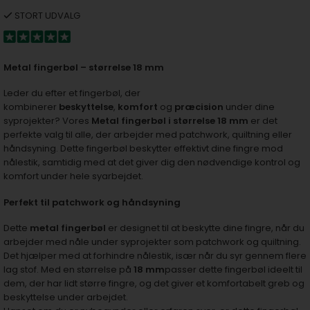
STORT UDVALG
Metal fingerbøl – størrelse 18 mm
Leder du efter et fingerbøl, der
kombinerer
beskyttelse
,
komfort
og
præcision
under dine
syprojekter? Vores
Metal fingerbøl i størrelse 18 mm
er det
perfekte valg til alle, der arbejder med patchwork, quiltning eller
håndsyning. Dette fingerbøl beskytter effektivt dine fingre mod
nålestik, samtidig med at det giver dig den nødvendige kontrol og
komfort under hele syarbejdet.
Perfekt til patchwork og håndsyning
Dette
metal fingerbøl
er designet til at beskytte dine fingre, når du
arbejder med nåle under syprojekter som patchwork og quiltning.
Det hjælper med at forhindre nålestik, især når du syr gennem flere
lag stof. Med en størrelse på
18 mm
passer dette fingerbøl ideelt til
dem, der har lidt større fingre, og det giver et komfortabelt greb og
beskyttelse under arbejdet.