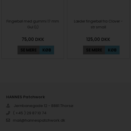
Fingerbøl med gummi 17 mm
Læder fingerbøl fra Clover -
Gul (L)
str small
75,00
DKK
125,00
DKK
SE MERE
KØB
SE MERE
KØB
HANNES Patchwork
Jernbanegade 12 - 8881 Thorsø
( +45 ) 29 87 10 74
mail@hannespatchwork.dk