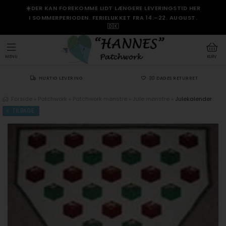
☀️DER KAN FOREKOMME LIDT LÆNGERE LEVERINGSTID HER
I SOMMERPERIODEN. FERIELUKKET FRA 14.–22. AUGUST.
🇩🇰
MENU
KURV
HURTIG LEVERING
30 DAGES RETURRET
Forside
»
Patchwork
»
Patchwork mønstre
»
Jule mønstre
»
Julekalender
TILBAGE