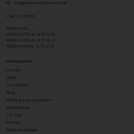
mail@hannespatchwork.dk
CVR: 27275265
Fysisk butik:
SØNDAG FRA KL 10 TIL KL 15
MANDAG FRA KL 14 TIL KL 17
TIRSDAG FRA KL 10 TIL KL 15
Information
Forside
Vilkår
Om HANNES
Blog
Gratis guf og inspiration
Nyhedsbrev
? & svar
Kontakt
Tilfredse kunder