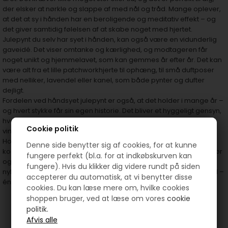
der elsker at nørkle og slappe af med nål og tråd. Mange oplever,
at det at sy i hånden har en beroligende og meditativ effekt – og
det giver samtidig følelsen af at skabe noget med hjertet.
Julepynt du selv har syet i hånden, kan også være en vidunderlig
gaveidé. Det viser omtanke og kærlighed, og modtageren får
noget unikt og hjemmelavet, som kan gemmes år efter år. Det kan
være alt fra et lille patchworkhjerte til ophæng, til små duftposer
med nelliker, lavendel eller kanel, som både pynter og dufter
dejligt.
Fordelen ved håndsyet julepynt er også, at det holder i mange år –
og hvert stykke får sin egen historie. Det bliver et hyggeligt gensyn,
hver gang du finder pynten frem fra kassen og hænger den op i
Cookie politik
vinduet, på træet eller i en gren i vasen.
Hos HANNES patchwork finder du alt, hvad du skal bruge til at
Denne side benytter sig af cookies, for at kunne
komme i gang: skabeloner, stofpakker med julemotiver, sytilbehør
fungere perfekt (bl.a. for at indkøbskurven kan
og inspiration til dine egne kreative projekter. Uanset om du er
fungere). Hvis du klikker dig videre rundt på siden
nybegynder eller erfaren, kan du skabe din helt egen magiske jul –
accepterer du automatisk, at vi benytter disse
én sting ad gangen.
cookies. Du kan læse mere om, hvilke cookies
shoppen bruger, ved at læse om vores
cookie
politik.