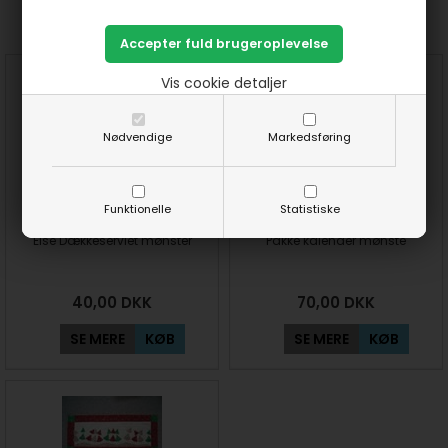
Prøv lige at se her:
Vis cookie detaljer
Nødvendige
Markedsføring
Funktionelle
Statistiske
Else Dækkeserviet mønster
Pakke kalender mønste
40,00
DKK
70,00
DKK
SE MERE
KØB
SE MERE
KØB