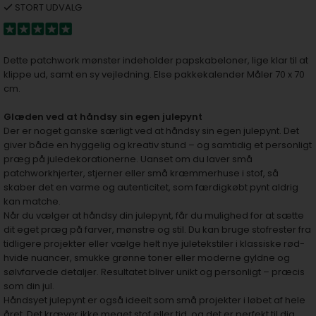
STORT UDVALG
Dette patchwork mønster indeholder papskabeloner, lige klar til at
klippe ud, samt en sy vejledning. Else pakkekalender Måler 70 x 70
cm.
Glæden ved at håndsy sin egen julepynt
Der er noget ganske særligt ved at håndsy sin egen julepynt. Det
giver både en hyggelig og kreativ stund – og samtidig et personligt
præg på juledekorationerne. Uanset om du laver små
patchworkhjerter, stjerner eller små kræmmerhuse i stof, så
skaber det en varme og autenticitet, som færdigkøbt pynt aldrig
kan matche.
Når du vælger at håndsy din julepynt, får du mulighed for at sætte
dit eget præg på farver, mønstre og stil. Du kan bruge stofrester fra
tidligere projekter eller vælge helt nye juletekstiler i klassiske rød-
hvide nuancer, smukke grønne toner eller moderne gyldne og
sølvfarvede detaljer. Resultatet bliver unikt og personligt – præcis
som din jul.
Håndsyet julepynt er også ideelt som små projekter i løbet af hele
året. Det kræver ikke meget stof eller tid, og det er perfekt til dig,