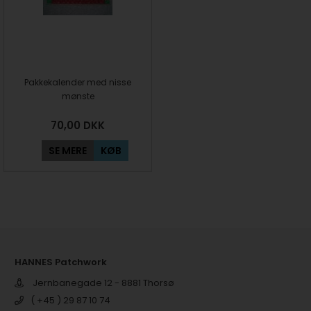
Pakkekalender med nisse
mønste
70,00
DKK
SE MERE
KØB
HANNES Patchwork
Jernbanegade 12 - 8881 Thorsø
( +45 ) 29 87 10 74