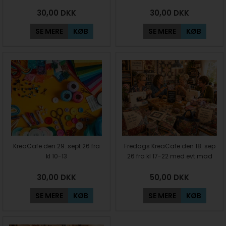
30,00
DKK
30,00
DKK
SE MERE
KØB
SE MERE
KØB
KreaCafe den 29. sept 26 fra
Fredags KreaCafe den 18. sep
kl 10-13
26 fra kl 17-22 med evt mad
30,00
DKK
50,00
DKK
SE MERE
KØB
SE MERE
KØB