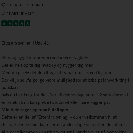
30 DAGES RETURRET
STORT UDVALG
Efterårs syning i Uge 41
Kom og hyg dig sammen med andre sy glade.
Det er helt op til dig hvad sy og hygger dig med.
Medbring selv det du vil sy, evt symaskine, skæreting mm.
Der vil jo selvfølgelige være mulighed for at købe patchwork ting i
butikken,
hvis du har brug for det. Der vil denne dag være 1-2 små demo af
en syteknik du kan prøve hvis du vil eller bare kigger på.
Min 4 deltager og max 8 deltager.
Dette er en del af "Efterårs syning" - du er velkommen til at
deltage denne ene dag eller de andre dage som er en del af det.
Alle er velkommen uanset om du syr i hånden eller på symaskine.