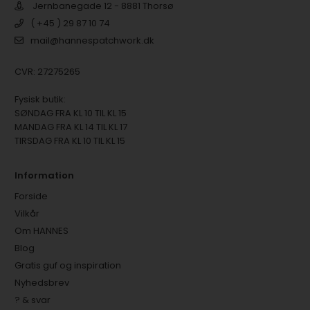
Jernbanegade 12 - 8881 Thorsø
( +45 ) 29 87 10 74
mail@hannespatchwork.dk
CVR: 27275265
Fysisk butik:
SØNDAG FRA KL 10 TIL KL 15
MANDAG FRA KL 14 TIL KL 17
TIRSDAG FRA KL 10 TIL KL 15
Information
Forside
Vilkår
Om HANNES
Blog
Gratis guf og inspiration
Nyhedsbrev
? & svar