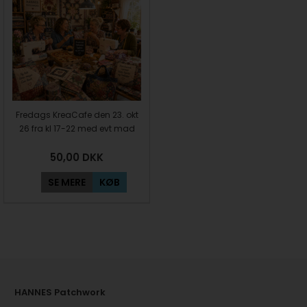
Fredags KreaCafe den 23. okt
26 fra kl 17-22 med evt mad
50,00
DKK
SE MERE
KØB
HANNES Patchwork