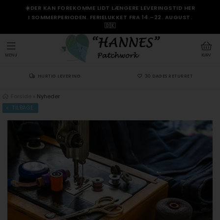
☀️DER KAN FOREKOMME LIDT LÆNGERE LEVERINGSTID HER
I SOMMERPERIODEN. FERIELUKKET FRA 14.–22. AUGUST.
🇩🇰
MENU
KURV
HURTIG LEVERING
30 DAGES RETURRET
Forside
»
Nyheder
TILBAGE