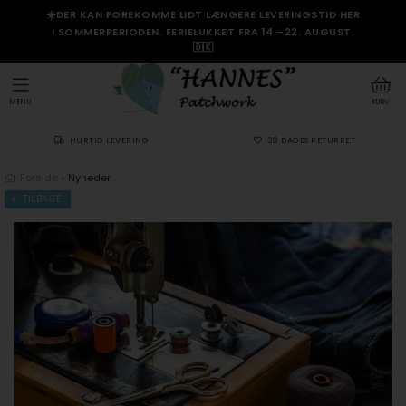
☀️DER KAN FOREKOMME LIDT LÆNGERE LEVERINGSTID HER
I SOMMERPERIODEN. FERIELUKKET FRA 14.–22. AUGUST.
🇩🇰
MENU
KURV
HURTIG LEVERING
30 DAGES RETURRET
Forside
»
Nyheder
TILBAGE