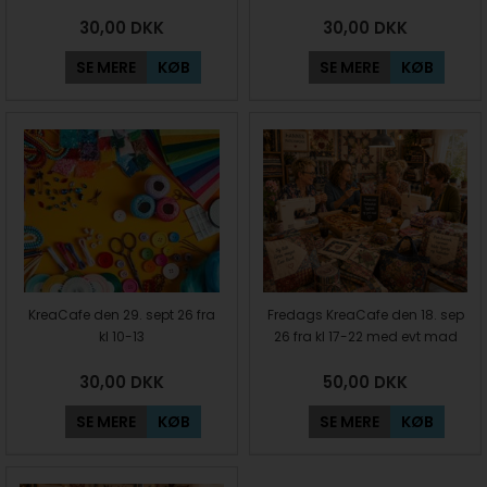
30,00
DKK
30,00
DKK
SE MERE
KØB
SE MERE
KØB
KreaCafe den 29. sept 26 fra
Fredags KreaCafe den 18. sep
kl 10-13
26 fra kl 17-22 med evt mad
30,00
DKK
50,00
DKK
SE MERE
KØB
SE MERE
KØB