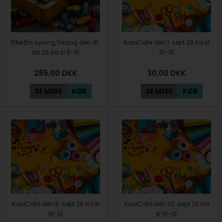
Efterårs syning fredag den 16.
KreaCafe den 1. sept 26 fra kl
okt 26 fra kl 9-16
10-13
285,00
DKK
30,00
DKK
SE MERE
KØB
SE MERE
KØB
KreaCafe den 8. sept 26 fra kl
KreaCafe den 22. sept 26 fra
10-13
kl 10-13