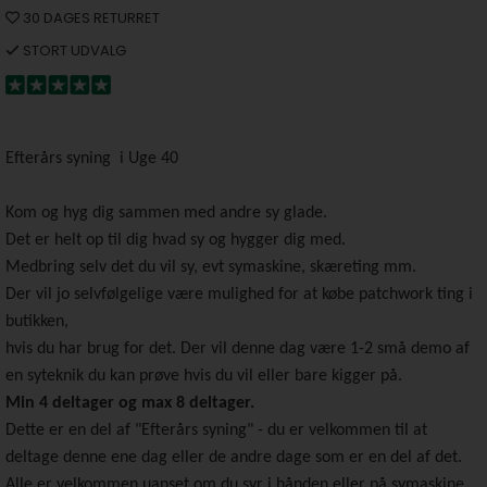
30 DAGES RETURRET
STORT UDVALG
Efterårs syning i Uge 40
Kom og hyg dig sammen med andre sy glade.
Det er helt op til dig hvad sy og hygger dig med.
Medbring selv det du vil sy, evt symaskine, skæreting mm.
Der vil jo selvfølgelige være mulighed for at købe patchwork ting i
butikken,
hvis du har brug for det. Der vil denne dag være 1-2 små demo af
en syteknik du kan prøve hvis du vil eller bare kigger på.
Min 4 deltager og max 8 deltager.
Dette er en del af "Efterårs syning" - du er velkommen til at
deltage denne ene dag eller de andre dage som er en del af det.
Alle er velkommen uanset om du syr i hånden eller på symaskine.