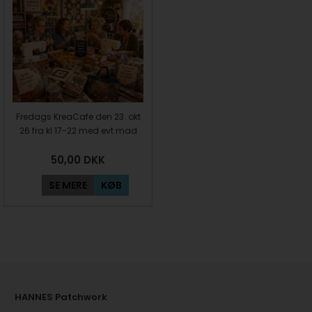
Fredags KreaCafe den 23. okt
26 fra kl 17-22 med evt mad
50,00
DKK
SE MERE
KØB
HANNES Patchwork