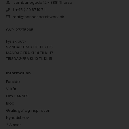
Jernbanegade 12 - 8881 Thorsø
( +45 ) 29 87 10 74
mail@hannespatchwork.dk
CVR: 27275265
Fysisk butik:
SØNDAG FRA KL 10 TIL KL 15
MANDAG FRA KL 14 TIL KL 17
TIRSDAG FRA KL 10 TIL KL 15
Information
Forside
Vilkår
Om HANNES
Blog
Gratis guf og inspiration
Nyhedsbrev
? & svar