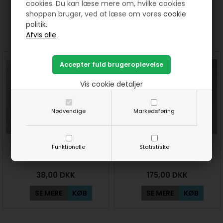
cookies. Du kan læse mere om, hvilke cookies
shoppen bruger, ved at læse om vores
cookie
politik.
Prøv lige at se her:
Vis cookie detaljer
Nødvendige
Markedsføring
FriXion pen - Sort quiltepen
Skrædderkridt til trykblyant
Funktionelle
Statistiske
/overførings pen til stof.
38,00
DKK
175,00
DKK
SE MERE
KØB
SE MERE
KØB