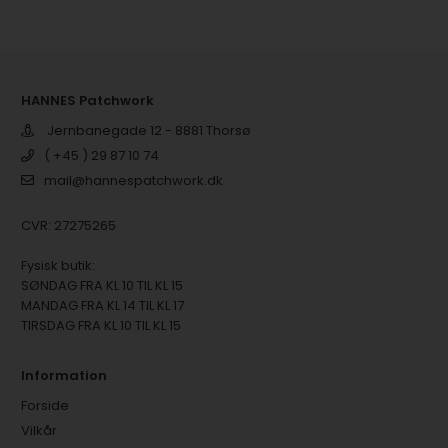
HANNES Patchwork
Jernbanegade 12 - 8881 Thorsø
( +45 ) 29 87 10 74
mail@hannespatchwork.dk
CVR: 27275265
Fysisk butik:
SØNDAG FRA KL 10 TIL KL 15
MANDAG FRA KL 14 TIL KL 17
TIRSDAG FRA KL 10 TIL KL 15
Information
Forside
Vilkår