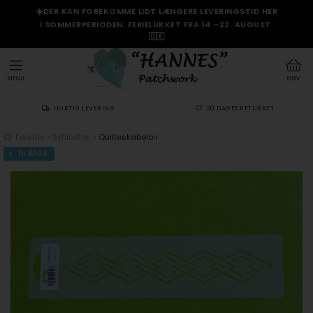
☀️DER KAN FOREKOMME LIDT LÆNGERE LEVERINGSTID HER
I SOMMERPERIODEN. FERIELUKKET FRA 14.–22. AUGUST.
🇩🇰
MENU
KURV
HURTIG LEVERING
30 DAGES RETURRET
Forside
»
Sytilbehør
»
Quilteskabelon
TILBAGE