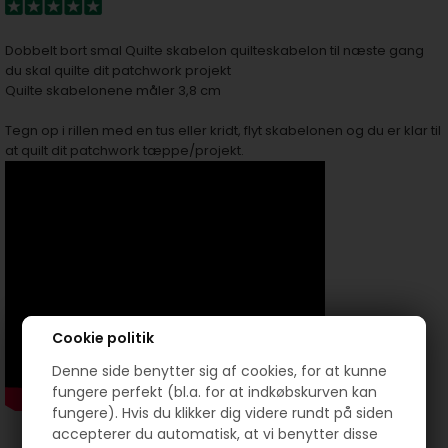
Dobbelt bort smal Quilte skabelon quilteskabelon til næste gang
du skal quilte dit patchwork projekt
Quilte skabelonene måler 3,8 cm
Tegn op i rillen med en tus eller kridt, flyt skabelonen og du er klar til
at quilt dit patchwork tæppe/projekt.
Cookie politik
Denne side benytter sig af cookies, for at kunne
fungere perfekt (bl.a. for at indkøbskurven kan
fungere). Hvis du klikker dig videre rundt på siden
accepterer du automatisk, at vi benytter disse