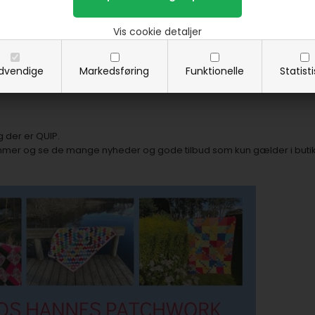
Vis cookie detaljer
dvendige
Markedsføring
Funktionelle
Statist
g der er QUIP.
mer og se de mange nyheder og gode tilbud som kun gælder i buti