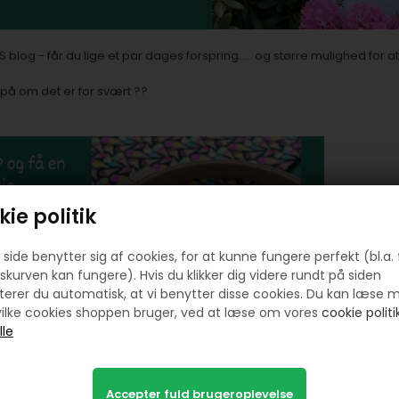
blog - får du lige et par dages forspring..... og større mulighed for a
på om det er for svært ??
ie politik
side benytter sig af cookies, for at kunne fungere perfekt (bl.a. 
skurven kan fungere). Hvis du klikker dig videre rundt på siden
erer du automatisk, at vi benytter disse cookies. Du kan læse 
ilke cookies shoppen bruger, ved at læse om vores
cookie politik