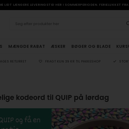
 LIDT LÆNGERE LEVERINGSTID HER I SOMMERPERIODEN. FERIELUKKET FRA 
S
MÆNGDE RABAT
ÆSKER
BØGER OG BLADE
KURS
DAGES RETURRET
FRAGT KUN 39 KR TIL PAKKESHOP
STOR
ige kodeord til QUIP på lørdag