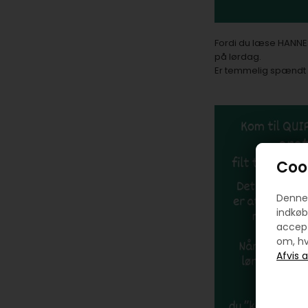
Fordi du læse HANNES 
på lørdag.
Er temmelig spændt 
Cook
Denne 
indkøb
accept
om, hv