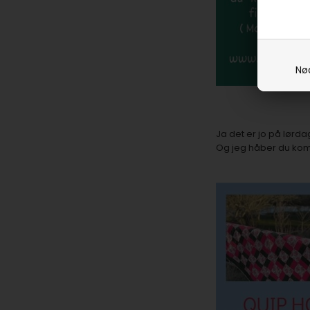
Nø
Ja det er jo på lørda
Og jeg håber du kom