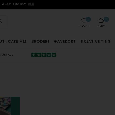
14.–22. AUGUST. 🇩🇰
0
0
FAVORIT
KURV
US , CAFE MM
BRODERI
GAVEKORT
KREATIVE TING
T UDVALG