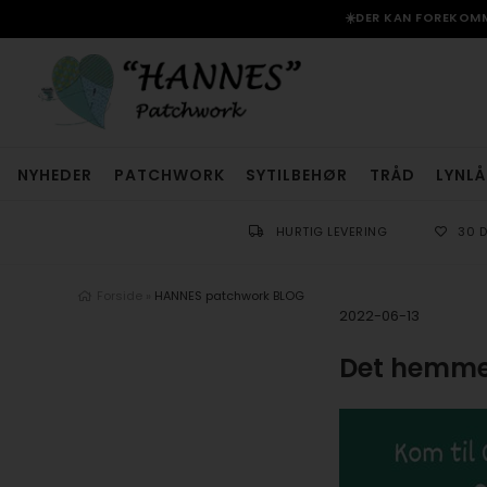
☀️DER KAN FOREKOMME
NYHEDER
PATCHWORK
SYTILBEHØR
TRÅD
LYNLÅ
HURTIG LEVERING
30 
Forside
»
HANNES patchwork BLOG
2022-06-13
Det hemmel