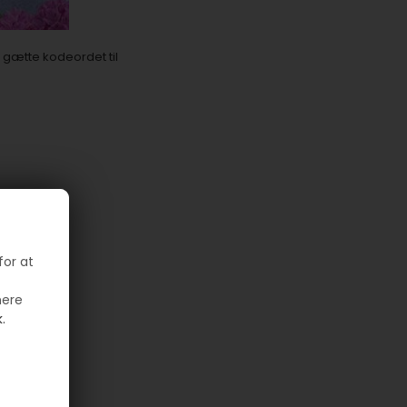
t gætte kodeordet til
for at
mere
.