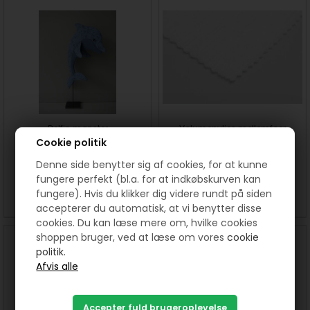
Delfin mønster
Volumenvlies mellemfoer
Cookie politik
UDEN lim - alm
Denne side benytter sig af cookies, for at kunne
40,00
DKK
60,00 DKK pr. meter
fungere perfekt (bl.a. for at indkøbskurven kan
fungere). Hvis du klikker dig videre rundt på siden
SE MERE
KØB
SE MERE
accepterer du automatisk, at vi benytter disse
cookies. Du kan læse mere om, hvilke cookies
shoppen bruger, ved at læse om vores
cookie
politik.