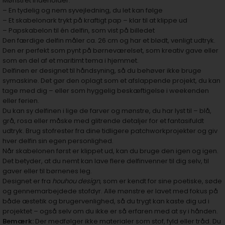
Mønstret indeholder:
– En tydelig og nem syvejledning, du let kan følge
– Et skabelonark trykt på kraftigt pap – klar til at klippe ud
– Papskabelon til én delfin, som vist på billedet
Den færdige delfin måler ca. 26 cm og har et blødt, venligt udtryk.
Den er perfekt som pynt på børneværelset, som kreativ gave eller
som en del af et maritimt tema i hjemmet.
Delfinen er designet til håndsyning, så du behøver ikke bruge
symaskine. Det gør den oplagt som et afslappende projekt, du kan
tage med dig – eller som hyggelig beskæftigelse i weekenden
eller ferien.
Du kan sy delfinen i lige de farver og mønstre, du har lyst til – blå,
grå, rosa eller måske med glitrende detaljer for et fantasifuldt
udtryk. Brug stofrester fra dine tidligere patchworkprojekter og giv
hver delfin sin egen personlighed.
Når skabelonen først er klippet ud, kan du bruge den igen og igen.
Det betyder, at du nemt kan lave flere delfinvenner til dig selv, til
gaver eller til børnenes leg.
Designet er fra
houhou design
, som er kendt for sine poetiske, søde
og gennemarbejdede stofdyr. Alle mønstre er lavet med fokus på
både æstetik og brugervenlighed, så du trygt kan kaste dig ud i
projektet – også selv om du ikke er så erfaren med at sy i hånden.
Bemærk:
Der medfølger ikke materialer som stof, fyld eller tråd. Du