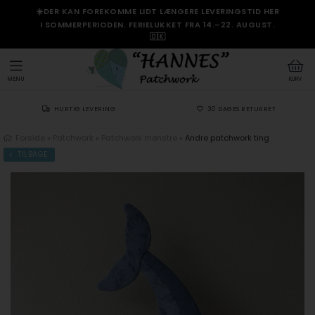
☀️DER KAN FOREKOMME LIDT LÆNGERE LEVERINGSTID HER
I SOMMERPERIODEN. FERIELUKKET FRA 14.–22. AUGUST.
🇩🇰
MENU
KURV
HURTIG LEVERING
30 DAGES RETURRET
Forside
»
Patchwork
»
Patchwork mønstre
»
Andre patchwork ting
TILBAGE