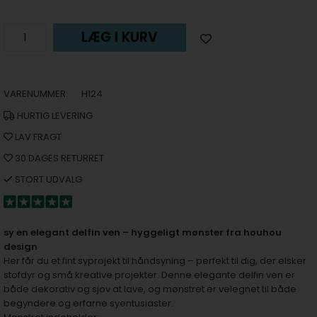
LÆG I KURV
VARENUMMER:
H124
HURTIG LEVERING
LAV FRAGT
30 DAGES RETURRET
STORT UDVALG
sy en elegant delfin ven – hyggeligt mønster fra houhou
design
Her får du et fint syprojekt til håndsyning – perfekt til dig, der elsker
stofdyr og små kreative projekter. Denne elegante delfin ven er
både dekorativ og sjov at lave, og mønstret er velegnet til både
begyndere og erfarne syentusiaster.