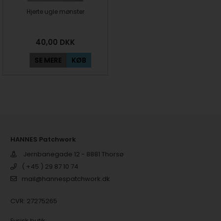
Hjerte ugle mønster
40,00
DKK
SE MERE
KØB
HANNES Patchwork
Jernbanegade 12 - 8881 Thorsø
( +45 ) 29 87 10 74
mail@hannespatchwork.dk
CVR: 27275265
Fysisk butik: