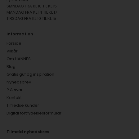
SØNDAG FRA KL 10 TIL KL 15
MANDAG FRA KL 14 TIL KL 17
TIRSDAG FRA KL 10 TIL KL 15
Information
Forside
Vilkår
Om HANNES
Blog
Gratis guf og inspiration
Nyhedsbrev
? & svar
Kontakt
Tilfredse kunder
Digital fortrydelsesformular
Tilmeld nyhedsbrev