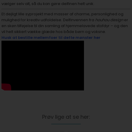
vælger selv alt, så du kan gøre delfinen helt unik.
Et dejligt lille syprojekt med masser af charme, personlighed og
mulighed for kreativ udfoldelse. Delfinvennen fra
houhou design
er
en skøn tilføjelse til din samling af hjemmelavede stofdyr – og den
vil helt sikkert vække glæde hos både børn og voksne.
Husk at bestille mellemfoer til dette mønster her
Prøv lige at se her: