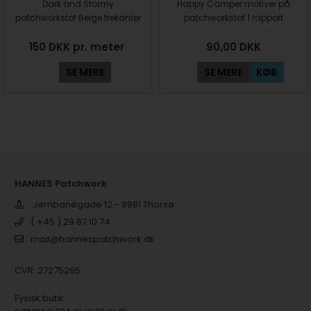
Dark and Stormy
Happy Camper motiver på
patchworkstof Beige trekanter
patchworkstof 1 rapport
150 DKK pr. meter
90,00
DKK
SE MERE
SE MERE
KØB
HANNES Patchwork
Jernbanegade 12 - 8881 Thorsø
( +45 ) 29 87 10 74
mail@hannespatchwork.dk
CVR: 27275265
Fysisk butik: