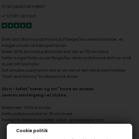
30 DAGES RETURRET
STORT UDVALG
Dark and Stormy patchworkstof Beige/lys oliven blomster, er
meget smukt i afdæmpet farver.
Dette 100% bomuld patchwork stof der er 110 cm bred.
Dette meget flotte duset Beige/lys oliven patchworkstof har små
duset blå blomster.
Det smukke patchwork stof er en del af den serie som hedder
"Dark and Stormy" by Maywood studio
S
kriv i feltet "meter og cm" hvad du ønsker.
Leveres selvfølgelig i et stykke.
Materialer: 100% bomuld
Dette patchworkstof er 110 cm bred.
Perfekt til dækkeservietter, løber, grydelapper mm
Cookie politik