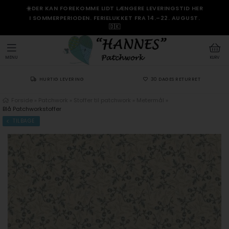
☀️DER KAN FOREKOMME LIDT LÆNGERE LEVERINGSTID HER
I SOMMERPERIODEN. FERIELUKKET FRA 14.–22. AUGUST.
🇩🇰
MENU
KURV
HURTIG LEVERING
30 DAGES RETURRET
Forside
»
Patchwork
»
Stoffer til patchwork
»
Metermål
»
Blå Patchworkstoffer
TILBAGE