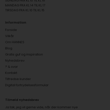
SØNDAG FRA KL 10 TIL KL 15
MANDAG FRA KL 14 TIL KL 17
TIRSDAG FRA KL 10 TIL KL 15
Information
Forside
Vilkår
Om HANNES
Blog
Gratis guf og inspiration
Nyhedsbrev
? & svar
Kontakt
Tilfredse kunder
Digital fortrydelsesformular
Tilmeld nyhedsbrev
Ja tak, jeg vil gerne vide, når der kommer nye