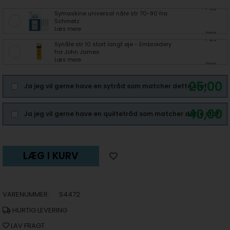
+ 35
Symaskine universal nåle str 70-90 fra
Schmetz
Læs mere
DKK
+ 25
Synåle str 10 stort langt øje - Embroidery
fra John James
Læs mere
DKK
25,00
Ja jeg vil gerne have en sytråd som matcher dette stof.
40,00
Ja jeg vil gerne have en quiltetråd som matcher dette stof.
LÆG I KURV
VARENUMMER:
S4472
HURTIG LEVERING
LAV FRAGT