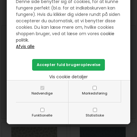
Denne side benytter sig af cookies, for at kunne
fungere perfekt (bl.a. for at indkøbskurven kan
Prøv lige at se her:
fungere). Hvis du klikker dig videre rundt på siden
accepterer du automatisk, at vi benytter disse
cookies. Du kan læse mere om, hvilke cookies
shoppen bruger, ved at læse om vores
cookie
politik.
Vis cookie detaljer
Dark and Stormy
Dark and Stormy
patchworkstof blå snirkler
patchworkstof blå blomster
Nødvendige
Markedsføring
150 DKK pr. meter
150 DKK pr. meter
SE MERE
SE MERE
Funktionelle
Statistiske