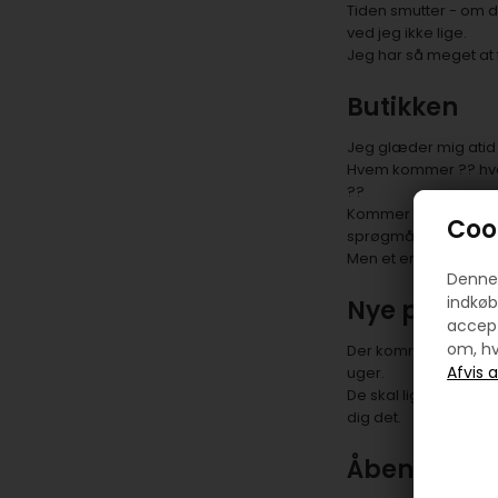
Tiden smutter - om d
ved jeg ikke lige.
Jeg har så meget at 
Butikken
Jeg glæder mig atid t
Hvem kommer ?? hvad 
??
Kommer der nye kunde
Cook
sprøgmål.
Men et er 100% sikke
Denne 
indkøb
Nye produkt
accept
om, hv
Der kommer mange pro
uger.
De skal lige fotograf
dig det.
Åbent