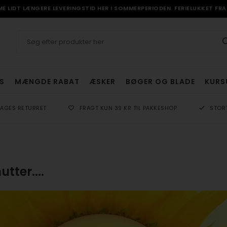
 LIDT LÆNGERE LEVERINGSTID HER I SOMMERPERIODEN. FERIELUKKET FRA 
S
MÆNGDE RABAT
ÆSKER
BØGER OG BLADE
KURS
DAGES RETURRET
FRAGT KUN 39 KR TIL PAKKESHOP
STOR
tter....