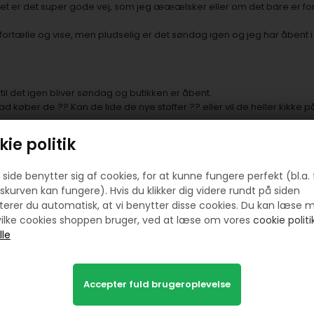
et er det super gode vej, som jeg ææælsker eller om det bare er for
fortælle og vise, men pludselig er det søndag igen og jeg har åbent i
il det igen bliver søndag og butikken er åbent.
køber de ?? Kan de lide de nye stoffer ?? eller vil de heller kikke 
r ?? kommer der nogle som er på ferie ?...... ja du kan godt høre 
ie politik
r - alle er velkommen og jeg glæder mig..
side benytter sig af cookies, for at kunne fungere perfekt (bl.a. 
skurven kan fungere). Hvis du klikker dig videre rundt på siden
er.
erer du automatisk, at vi benytter disse cookies. Du kan læse 
ilke cookies shoppen bruger, ved at læse om vores
cookie politik
dukter her inde mine grossister går på ferie og jeg ikke lige kan bes
ers og beskrive til netbutikken. Men jeg må jo tage lidt af gangen og s