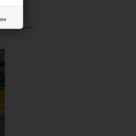
iske
vi nemt en tid det