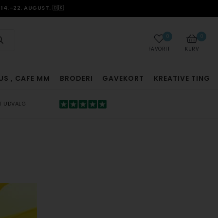
14.–22. AUGUST. 🇩🇰
0
0
FAVORIT
KURV
US , CAFE MM
BRODERI
GAVEKORT
KREATIVE TING
T UDVALG