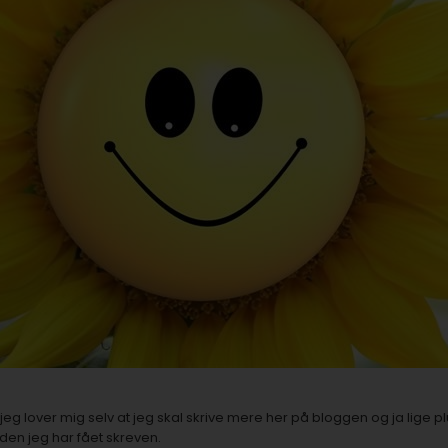
 jeg lover mig selv at jeg skal skrive mere her på bloggen og ja lige p
den jeg har fået skreven.