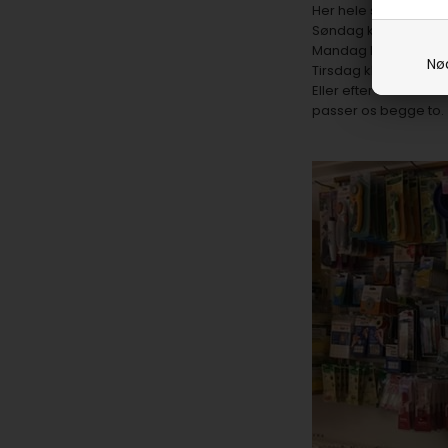
Her hele sommeren ha
Søndag kl 10-15
Mandag kl 14-17 og
Nø
Tirsdag kl 10-15.
Eller efter aftale - s
passer os begge to.