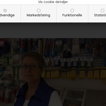
Vis cookie detaljer
r jeg jo åbent helt som jeg plejer
dvendige
Markedsføring
Funktionelle
Statist
å kommer du forbi i din ferie eller laver en endags tur, så ring så finder 