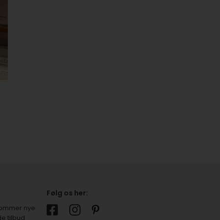
Følg os her:
r kommer nye
e tilbud