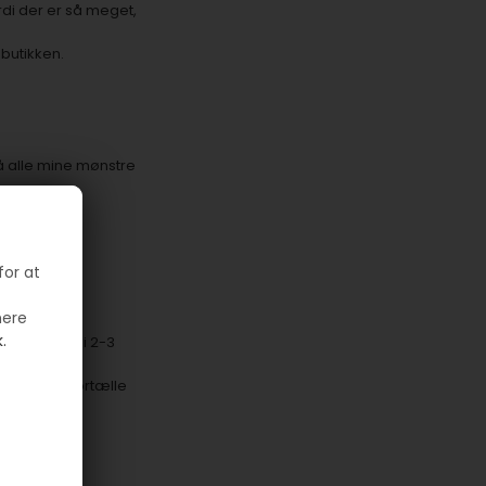
di der er så meget,
 butikken.
på alle mine mønstre
der er mange
for at
mere
.
tille varer i 2-3
å huske at fortælle