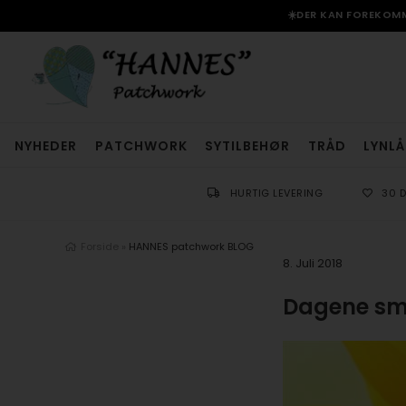
☀️DER KAN FOREKOMME
NYHEDER
PATCHWORK
SYTILBEHØR
TRÅD
LYNLÅ
HURTIG LEVERING
30 
Forside
»
HANNES patchwork BLOG
8. Juli 2018
Dagene smu