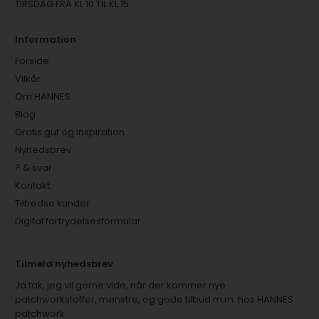
TIRSDAG FRA KL 10 TIL KL 15
Information
Forside
Vilkår
Om HANNES
Blog
Gratis guf og inspiration
Nyhedsbrev
? & svar
Kontakt
Tilfredse kunder
Digital fortrydelsesformular
Tilmeld nyhedsbrev
Ja tak, jeg vil gerne vide, når der kommer nye
patchworkstoffer, mønstre, og gode tilbud m.m. hos HANNES
patchwork.