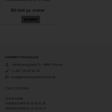
150 DKK pr. meter
SE MERE
HANNES Patchwork
Jernbanegade 12 - 8881 Thorsø
( +45 ) 29 87 10 74
mail@hannespatchwork.dk
CVR: 27275265
Fysisk butik:
SØNDAG FRA KL 10 TIL KL 15
MANDAG FRA KL 14 TIL KL 17