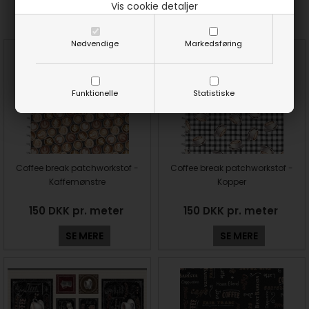
Prøv lige at se her:
Vis cookie detaljer
Nødvendige
Markedsføring
Funktionelle
Statistiske
Coffee break patchworkstof -
Coffee break patchworkstof -
Kaffemønstre
Kopper
150 DKK pr. meter
150 DKK pr. meter
SE MERE
SE MERE