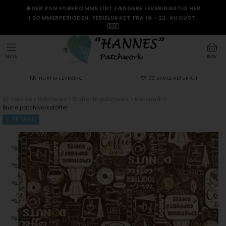
☀️DER KAN FOREKOMME LIDT LÆNGERE LEVERINGSTID HER
I SOMMERPERIODEN. FERIELUKKET FRA 14.–22. AUGUST.
🇩🇰
MENU
KURV
HURTIG LEVERING
30 DAGES RETURRET
Forside
»
Patchwork
»
Stoffer til patchwork
»
Metermål
»
Brune patchworkstoffer
TILBAGE