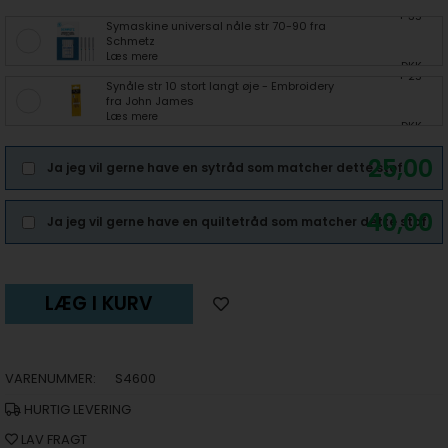
+ 35
Symaskine universal nåle str 70-90 fra
Schmetz
Læs mere
DKK
+ 25
Synåle str 10 stort langt øje - Embroidery
fra John James
Læs mere
DKK
25,00
Ja jeg vil gerne have en sytråd som matcher dette stof.
40,00
Ja jeg vil gerne have en quiltetråd som matcher dette stof.
LÆG I KURV
VARENUMMER:
S4600
HURTIG LEVERING
LAV FRAGT