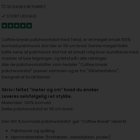
30 DAGES RETURRET
STORT UDVALG
Coffee break patchworkstof med Tekst, er et meget smukt 100%
bomuld patchwork stof der er 110 cm bred. Denne meget flotte
kaffe serie af patchwork stof har et smukt rolig brun bundfarve med
masser af lyse tegninger, og tekst på i alle retninger.
Alle de patchworkstoffer som hedder "Coffee break
patchworkstof" passer sammen og er fra "3Wishesfabric",
Designet af Scott Barner
S
kriv i feltet "meter og cm" hvad du ønsker.
Leveres selvfølgelig i et stykke.
Materialer: 100% bomuld
Dette patchworkstof er 110 cm bred.
Den 100 % bomulds patchworkstof gør “Coffee Break” ideel til:
Patchwork og quilting
Hjemmetekstiler (forklæder, viskestykker, puder)