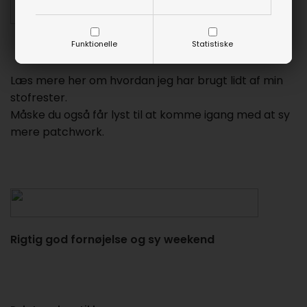
Funktionelle
Statistiske
Læs mere her om hvordan jeg har brugt lidt af min
stofrester.
Måske du også får lyst til at komme igang med at sy
mere patchwork.
Rigtig god fornøjelse og sy weekend