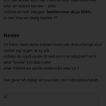
Om det ender som her med en stor dækkeserviet
eller en bakke serviet - eller
måske et helt tæppe-
bestemmer du jo 100%.
Er det ikke en dejlig følelse ??
Rester
Så frem med reste kassen med alle dine aflange stof
rester og noget at sy på.
Måske du også skulle få ved samme lejlighed tømt
dine "tynde" sytråds ruller
eller måske en spole undertråd eller to ?
Det giver så dejligt et overblik i din tråd kasse/skab.