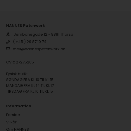
HANNES Patchwork
Jernbanegade 12 - 8881 Thorsø
( +45 ) 29 87 10 74
mail@hannespatchwork.dk
CVR: 27275265
Fysisk butik:
SØNDAG FRA KL 10 TIL KL 15
MANDAG FRA KL 14 TIL KL 17
TIRSDAG FRA KL 10 TIL KL 15
Information
Forside
Vilkår
Om HANNES