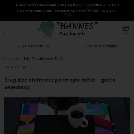
☀️DER KAN FOREKOMME LIDT LÆNGERE LEVERINGSTID HER
I SOMMERPERIODEN. FERIELUKKET FRA 14.–22. AUGUST.
🇩🇰
MENU
KURV
HURTIG LEVERING
30 DAGES RETURRET
Forside
»
HANNES patchwork BLOG
2019-07-05
Brug dine stofrester på en sjov måde - gratis
vejledning