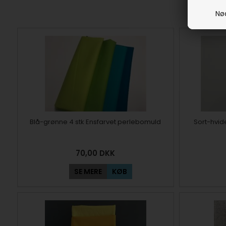
Nø
Blå-grønne 4 stk Ensfarvet perlebomuld
Sort-hvid
70,00
DKK
SE MERE
KØB