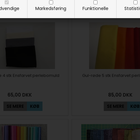
dvendige
Markedsføring
Funktionelle
Statist
e 4 stk Ensfarvet perlebomuld
Gul-røde 5 stk Ensfarvet pe
65,00
DKK
85,00
DKK
SE MERE
KØB
SE MERE
KØB