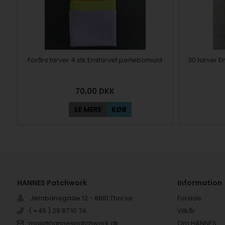
Forårs farver 4 stk Ensfarvet perlebomuld
30 farver E
70,00
DKK
SE MERE
KØB
HANNES Patchwork
Information
Jernbanegade 12 - 8881 Thorsø
Forside
( +45 ) 29 87 10 74
Vilkår
mail@hannespatchwork.dk
Om HANNES