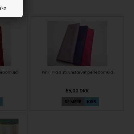
iske
rlebomuld
Pink-lilla 3 stk Ensfarvet perlebomuld
55,00
DKK
SE MERE
KØB