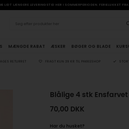
 LIDT LÆNGERE LEVERINGSTID HER I SOMMERPERIODEN. FERIELUKKET FRA 
S
MÆNGDE RABAT
ÆSKER
BØGER OG BLADE
KURS
DAGES RETURRET
FRAGT KUN 39 KR TIL PAKKESHOP
STOR
Blålige 4 stk Ensfarve
70,00
DKK
Har du husket?