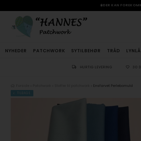
☀️DER KAN FOREKOMME
NYHEDER
PATCHWORK
SYTILBEHØR
TRÅD
LYNLÅ
HURTIG LEVERING
30 
Forside
»
Patchwork
»
Stoffer til patchwork
»
Ensfarvet Perlebomuld
TILBAGE