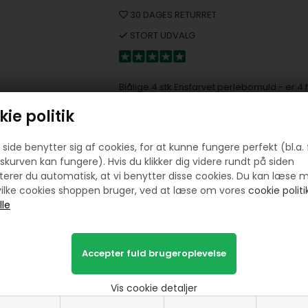
30 DAGES RETURRET
STORT UDVALG
Blålige 4 stk Ensfarvet perlebomuld - er 4
flot bomuld stof der passer sammen i farve
ie politik
1 stkke af hver farve fra samme farveskala
Disse ensfavet Sanforiseret perlebomuld er
beklædning. Alle er 100% Øko-tex Standart
side benytter sig af cookies, for at kunne fungere perfekt (bl.a. 
skurven kan fungere). Hvis du klikker dig videre rundt på siden
Alle disse ens farvet perlebomuld er af 1
erer du automatisk, at vi benytter disse cookies. Du kan læse 
ilke cookies shoppen bruger, ved at læse om vores
cookie politik
Vis cookie detaljer
Prøv lige at se her: