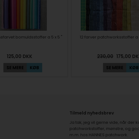
nsfarvet bomuldsstoffer a 5 x 5 "
12 farver patchworksstoffer a
125,00
DKK
230,00
175,00
DK
SE MERE
KØB
SE MERE
KØB
Tilmeld nyhedsbrev
Ja tak, jeg vil gerne vide, når de
patchworkstoffer, mønstre, og god
m.m. hos HANNES patchwork.