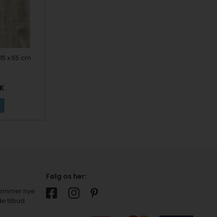
 15 x 55 cm
K
Følg os her:
r kommer nye
e tilbud