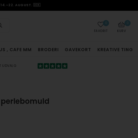
14.–22. AUGUST. 🇩🇰
0
0
FAVORIT
KURV
US , CAFE MM
BRODERI
GAVEKORT
KREATIVE TING
T UDVALG
t perlebomuld