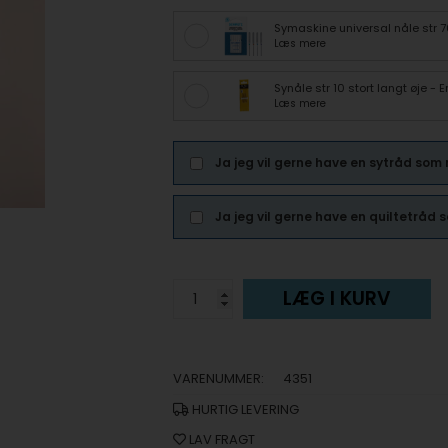
Symaskine universal nåle str 
Læs mere
Synåle str 10 stort langt øje -
Læs mere
Ja jeg vil gerne have en sytråd som
Ja jeg vil gerne have en quiltetråd
LÆG I KURV
VARENUMMER:
4351
HURTIG LEVERING
LAV FRAGT