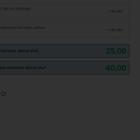
70-90 fra Schmetz
+ 35 DKK
 Embroidery fra John James
+ 25 DKK
25,00
 matcher dette stof.
40,00
 som matcher dette stof.