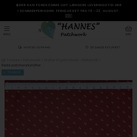
☀️DER KAN FOREKOMME LIDT LÆNGERE LEVERINGSTID HER
I SOMMERPERIODEN. FERIELUKKET FRA 14.–22. AUGUST.
🇩🇰
MENU
KURV
HURTIG LEVERING
30 DAGES RETURRET
Forside
»
Patchwork
»
Stoffer til patchwork
»
Metermål
»
Røde patchworkstoffer
TILBAGE