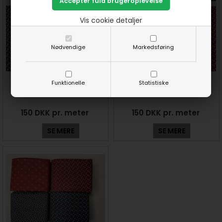
Vis cookie detaljer
Nødvendige
Markedsføring
Blå og røde patchworkstof -
Blå og røde patchworkstof -
Funktionelle
Statistiske
Blå trekanter
Røde trekanter
150 DKK pr. meter
150 DKK pr. meter
SE MERE
SE MERE