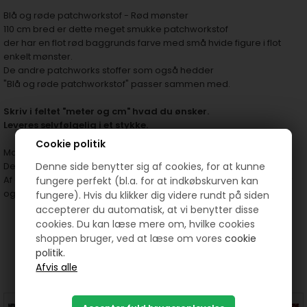
Blå og røde patchworkstof - Rød mønster
110 cm bred er dette meget smukke patchworkstof
der har en flot rød baggrunds farve med små hvide figure i flot
enkelt mønster.
De andre patchworks stoffer som også hedder
"Blå og røde patchworkstof" passer sammen med.
S
kriv i feltet "meter og cm" hvad du ønsker.
Leveres selvfølgelig i et stykke.
Cookie politik
Materialer: 100% bomuld
Dette patchworkstof er 110 cm bred.
Denne side benytter sig af cookies, for at kunne
Af dette smukke patchwork stof kan du sy dækkeservietter, løber
fungere perfekt (bl.a. for at indkøbskurven kan
og hygge tæpper mm
fungere). Hvis du klikker dig videre rundt på siden
accepterer du automatisk, at vi benytter disse
cookies. Du kan læse mere om, hvilke cookies
shoppen bruger, ved at læse om vores
cookie
politik.
Prøv lige at se her: