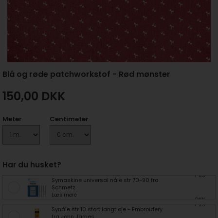
Blå og røde patchworkstof - Rød mønster
150,00
DKK
Meter
Centimeter
Har du husket?
+ 35
Symaskine universal nåle str 70-90 fra
Schmetz
Læs mere
DKK
+ 25
Synåle str 10 stort langt øje - Embroidery
fra John James