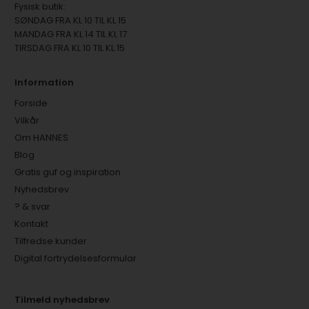
Fysisk butik:
SØNDAG FRA KL 10 TIL KL 15
MANDAG FRA KL 14 TIL KL 17
TIRSDAG FRA KL 10 TIL KL 15
Information
Forside
Vilkår
Om HANNES
Blog
Gratis guf og inspiration
Nyhedsbrev
? & svar
Kontakt
Tilfredse kunder
Digital fortrydelsesformular
Tilmeld nyhedsbrev