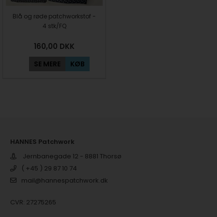
Blå og røde patchworkstof -
4 stk/FQ
160,00
DKK
SE MERE
KØB
HANNES Patchwork
Jernbanegade 12 - 8881 Thorsø
( +45 ) 29 87 10 74
mail@hannespatchwork.dk
CVR: 27275265