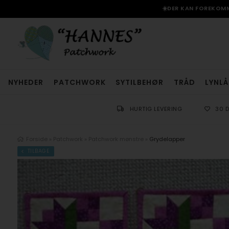
☀️DER KAN FOREKOMME
NYHEDER
PATCHWORK
SYTILBEHØR
TRÅD
LYNLÅ
HURTIG LEVERING
30 
Forside
»
Patchwork
»
Patchwork mønstre
»
Grydelapper
TILBAGE