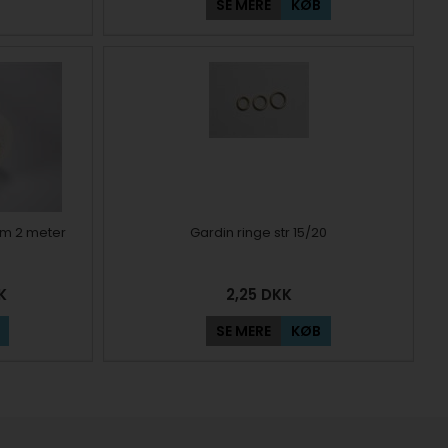
SE MERE
KØB
mm 2 meter
Gardin ringe str 15/20
K
2,25
DKK
SE MERE
KØB