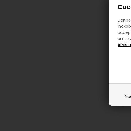
Cook
Denne 
indkøb
accept
om, hv
Nø