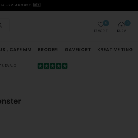
14.–22. AUGUST. 🇩🇰
0
0
FAVORIT
KURV
US , CAFE MM
BRODERI
GAVEKORT
KREATIVE TING
T UDVALG
nster