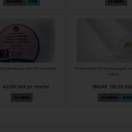
SE MERE
KØB
SE MERE
 til Grydelapper mm 90 cm bred
Thermolam til Grydelapper 
TILBUD
40,00 DKK pr. meter
150,00
125,00
DK
SE MERE
SE MERE
KØB