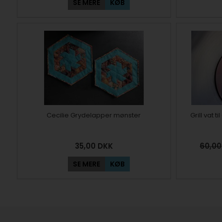
SE MERE
KØB
Cecilie Grydelapper mønster
Grill vat
35,00
DKK
60,00
SE MERE
KØB