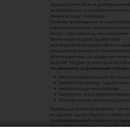
og sjovt at lave? Så er et grydelappemønst
du nemt komme i gang med at sy smukke, p
skønne at bruge i hverdagen.
At håndsy grydelapper er et overskueligt 
patchworkentusiaster. Mønstrene er tilpasse
tempo – uden stress og uden symaskine. D
skaber noget brugbart og dekorativt.
Med et grydelappemønster får du en detal
er typisk både skabeloner, materialeliste o
dit erfaringsniveau. Du vælger selv farver 
favoritter. Det giver et unikt og personligt 
Fordele ved at sy grydelapper i hånden
Nemt og hyggeligt projekt, der ikke 
Perfekt til håndsyning – tag det med i 
Ideelt til at bruge små stofrester
Mulighed for at øve patchworkteknikk
Et hurtigt resultat, der kan bruges 
Grydelapper er ikke kun praktiske – de er 
tid og tanke i gaven. De passer perfekt so
brødbakkeserviet eller bare som en kærlig h
Med et godt grydelappemønster kan du sy i