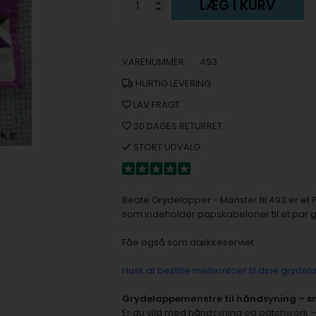
LÆG I KURV
VARENUMMER:
493
HURTIG LEVERING
LAV FRAGT
30 DAGES RETURRET
STORT UDVALG
Beate Grydelapper - Mønster til 493 er et
som indeholder papskabeloner til et par gry
Fåe også som dækkeserviet
Husk at bestille mellemfoer til dine gryde
Grydelappemønstre til håndsyning – s
Er du vild med håndsyning og patchwork – og