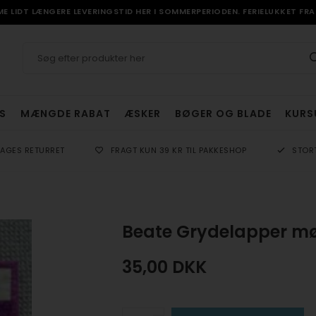
 LIDT LÆNGERE LEVERINGSTID HER I SOMMERPERIODEN. FERIELUKKET FRA 
S
MÆNGDE RABAT
ÆSKER
BØGER OG BLADE
KURS
DAGES RETURRET
FRAGT KUN 39 KR TIL PAKKESHOP
STOR
Beate Grydelapper mø
35,00
DKK