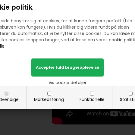
får nye udgaver hver gang. Du kan også sy 
ie politik
tema – f.eks. jul, sommerhus eller retro-stil
Grydelapper er en fast del af hverdagen
funktionalitet og personlighed i ét. Uanset
side benytter sig af cookies, for at kunne fungere perfekt (bl.a. 
mange år frem.
skurven kan fungere). Hvis du klikker dig videre rundt på siden
erer du automatisk, at vi benytter disse cookies. Du kan læse 
ilke cookies shoppen bruger, ved at læse om vores
cookie politik
Vis cookie detaljer
dvendige
Markedsføring
Funktionelle
Statist