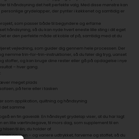
er til håndsyning det helt perfekte valg. Med disse mønstre kan
ersonlige grydelapper, der pynter i køkkenet og samtidig er
projekt, som passer både til begyndere og erfarne
t håndsyning, så du kan nyde hvert eneste lille sting i dit eget
et er den perfekte måde at koble af på, samtidig med at du
jeret vejledning, som guider dig gennem hele processen. Der
g nemme trin-for-trin-instruktioner, så du føler dig tryg, uanset
og stoffer, og kan bruge dine rester eller gå på opdagelse i nye
resultat – hver gang.
:
kræver meget plads
sofaen, på ferie eller i tasken
er som applikation, quiltning og håndsyning
med det samme
også en fin gaveidé. En håndsyet grydelap viser, at du har lagt
m en lille værtindegave, til mors dag, som supplement til en
ilsen til én, du holder af.
gen og igen – og variere udtrykket, farverne og stoffet, så du