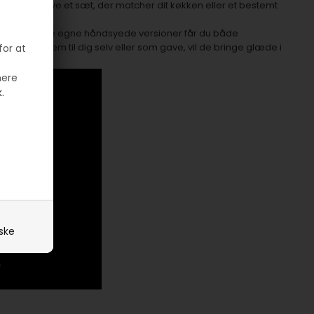
flere og lave et sæt, der matcher dit køkken eller et bestemt
.
, og med dine egne håndsyede versioner får du både
 om du syr dem til dig selv eller som gave, vil de bringe glæde i
for at
mere
.
iske