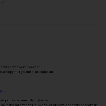
 Pedari patchwork mønster,
delapper, lige klar til at klippe ud.
lapper her
må projekter med stor glæde
 leder du efter et lille, hyggeligt projekt, der både er praktisk