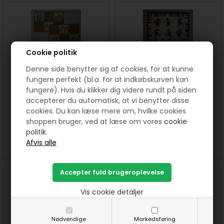
Cookie politik
Denne side benytter sig af cookies, for at kunne
fungere perfekt (bl.a. for at indkøbskurven kan
fungere). Hvis du klikker dig videre rundt på siden
Agnes Dækkeservietter
Anne Dækkeserviet mønster
accepterer du automatisk, at vi benytter disse
mønster
cookies. Du kan læse mere om, hvilke cookies
shoppen bruger, ved at læse om vores
cookie
40,00
DKK
40,00
DKK
politik.
SE MERE
KØB
SE MERE
KØB
Vis cookie detaljer
Nødvendige
Markedsføring