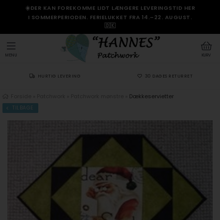
☀️DER KAN FOREKOMME LIDT LÆNGERE LEVERINGSTID HER
I SOMMERPERIODEN. FERIELUKKET FRA 14.–22. AUGUST.
🇩🇰
MENU
KURV
HURTIG LEVERING
30 DAGES RETURRET
Forside
»
Patchwork
»
Patchwork mønstre
»
Dækkeservietter
TILBAGE