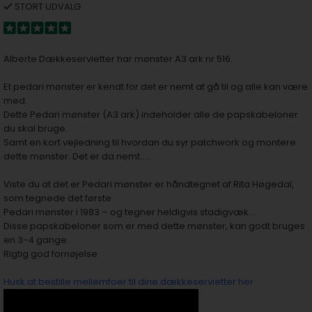
STORT UDVALG
Alberte Dækkeservietter har mønster A3 ark nr 516.
Et pedari mønster er kendt for det er nemt at gå til og alle kan være
med.
Dette Pedari mønster (A3 ark) indeholder alle de papskabeloner
du skal bruge.
Samt en kort vejledning til hvordan du syr patchwork og montere
dette mønster. Det er da nemt…..
Viste du at det er Pedari mønster er håndtegnet af Rita Høgedal,
som tegnede det første
Pedari mønster i 1983 – og tegner heldigvis stadigvæk….
Disse papskabeloner som er med dette mønster, kan godt bruges
en 3-4 gange.
Rigtig god fornøjelse
Husk at bestille mellemfoer til dine dækkeservietter her