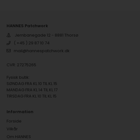
HANNES Patchwork
Jernbanegade 12 - 8881 Thorsø
( +45 ) 29 87 10 74
mail@hannespatchwork.dk
CVR: 27275265
Fysisk butik:
SØNDAG FRA KL 10 TIL KL 15
MANDAG FRA KL 14 TIL KL 17
TIRSDAG FRA KL 10 TIL KL 15
Information
Forside
Vilkår
Om HANNES