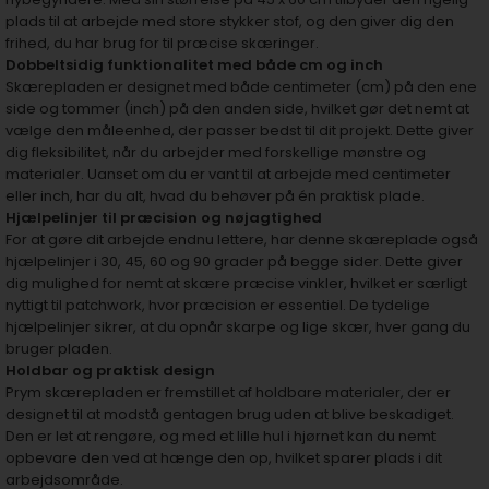
plads til at arbejde med store stykker stof, og den giver dig den
frihed, du har brug for til præcise skæringer.
Dobbeltsidig funktionalitet med både cm og inch
Skærepladen er designet med både centimeter (cm) på den ene
side og tommer (inch) på den anden side, hvilket gør det nemt at
vælge den måleenhed, der passer bedst til dit projekt. Dette giver
dig fleksibilitet, når du arbejder med forskellige mønstre og
materialer. Uanset om du er vant til at arbejde med centimeter
eller inch, har du alt, hvad du behøver på én praktisk plade.
Hjælpelinjer til præcision og nøjagtighed
For at gøre dit arbejde endnu lettere, har denne skæreplade også
hjælpelinjer i 30, 45, 60 og 90 grader på begge sider. Dette giver
dig mulighed for nemt at skære præcise vinkler, hvilket er særligt
nyttigt til patchwork, hvor præcision er essentiel. De tydelige
hjælpelinjer sikrer, at du opnår skarpe og lige skær, hver gang du
bruger pladen.
Holdbar og praktisk design
Prym skærepladen er fremstillet af holdbare materialer, der er
designet til at modstå gentagen brug uden at blive beskadiget.
Den er let at rengøre, og med et lille hul i hjørnet kan du nemt
opbevare den ved at hænge den op, hvilket sparer plads i dit
arbejdsområde.