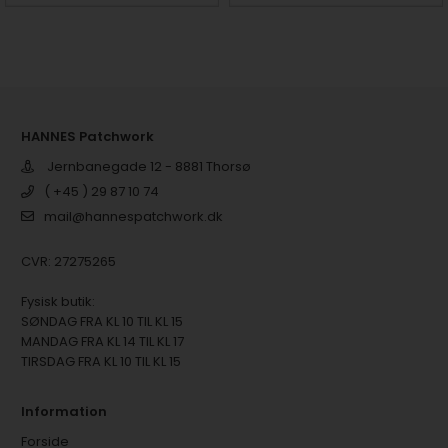
HANNES Patchwork
Jernbanegade 12 - 8881 Thorsø
( +45 ) 29 87 10 74
mail@hannespatchwork.dk
CVR: 27275265
Fysisk butik:
SØNDAG FRA KL 10 TIL KL 15
MANDAG FRA KL 14 TIL KL 17
TIRSDAG FRA KL 10 TIL KL 15
Information
Forside