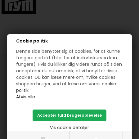
Prøv lige at se her:
Cookie politik
Denne side benytter sig af cookies, for at kunne
fungere perfekt (bl.a. for at indkøbskurven kan
fungere). Hvis du klikker dig videre rundt på siden
accepterer du automatisk, at vi benytter disse
cookies. Du kan læse mere om, hvilke cookies
shoppen bruger, ved at læse om vores
cookie
politik.
Rund roterende skæreplade
Orange A3 Skæreunderlag fra
fra Prym
Prym 30 x 45 cm
Vis cookie detaljer
475,00
DKK
225,00
DKK