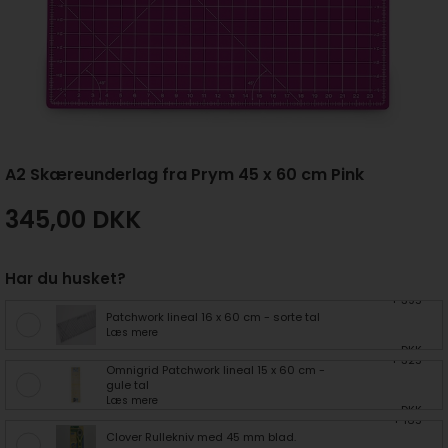
A2 Skæreunderlag fra Prym 45 x 60 cm Pink
345,00
DKK
Har du husket?
+ 395
Patchwork lineal 16 x 60 cm - sorte tal
Læs mere
DKK
+ 325
Omnigrid Patchwork lineal 15 x 60 cm -
gule tal
Læs mere
DKK
+ 165
Clover Rullekniv med 45 mm blad.