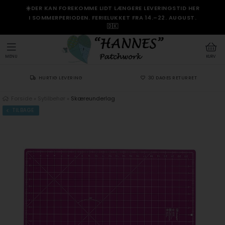
☀️DER KAN FOREKOMME LIDT LÆNGERE LEVERINGSTID HER
I SOMMERPERIODEN. FERIELUKKET FRA 14.–22. AUGUST.
🇩🇰
MENU
KURV
HURTIG LEVERING
30 DAGES RETURRET
Forside
»
Sytilbehør
»
Skæreunderlag
TILBAGE