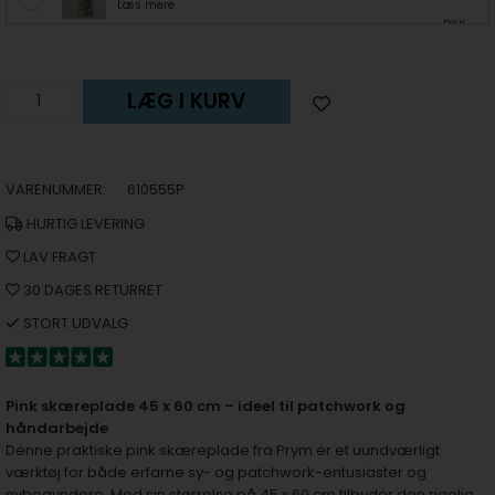
Læs mere
DKK
LÆG I KURV
VARENUMMER:
610555P
HURTIG LEVERING
LAV FRAGT
30 DAGES RETURRET
STORT UDVALG
Pink skæreplade 45 x 60 cm – ideel til patchwork og
håndarbejde
Denne praktiske pink skæreplade fra Prym er et uundværligt
værktøj for både erfarne sy- og patchwork-entusiaster og
nybegyndere. Med sin størrelse på 45 x 60 cm tilbyder den rigelig