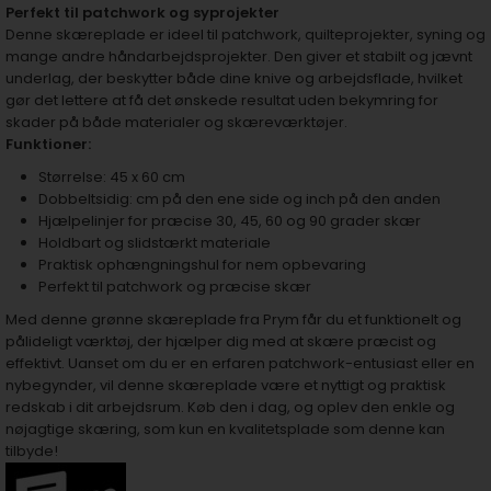
Perfekt til patchwork og syprojekter
Denne skæreplade er ideel til patchwork, quilteprojekter, syning og
mange andre håndarbejdsprojekter. Den giver et stabilt og jævnt
underlag, der beskytter både dine knive og arbejdsflade, hvilket
gør det lettere at få det ønskede resultat uden bekymring for
skader på både materialer og skæreværktøjer.
Funktioner:
Størrelse: 45 x 60 cm
Dobbeltsidig: cm på den ene side og inch på den anden
Hjælpelinjer for præcise 30, 45, 60 og 90 grader skær
Holdbart og slidstærkt materiale
Praktisk ophængningshul for nem opbevaring
Perfekt til patchwork og præcise skær
Med denne grønne skæreplade fra Prym får du et funktionelt og
pålideligt værktøj, der hjælper dig med at skære præcist og
effektivt. Uanset om du er en erfaren patchwork-entusiast eller en
nybegynder, vil denne skæreplade være et nyttigt og praktisk
redskab i dit arbejdsrum. Køb den i dag, og oplev den enkle og
nøjagtige skæring, som kun en kvalitetsplade som denne kan
tilbyde!