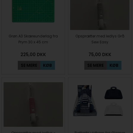
Grøn A3 Skæreunderlag fra
Opsprætter med ledlys Grå
Prym 30 x 45 cm
Sew Easy
225,00
DKK
75,00
DKK
SE MERE
KØB
SE MERE
KØB
Opsprætter med ledlys -
Batterifri uldkam fra Gleener