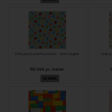
Knit1, purr2 patchworkstof - Garn nøgler
Knit1,
150 DKK pr. meter
SE MERE