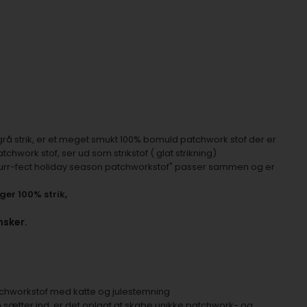
rå strik, er et meget smukt 100% bomuld patchwork stof der er
chwork stof, ser ud som strikstof ( glat strikning)
Purr-fect holiday season patchworkstof" passer sammen og er
ger 100% strik,
nsker.
atchworkstof med katte og julestemning
ætter ind, er det oplagt at skabe unikke patchwork- og