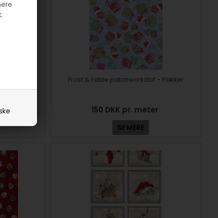
mere
.
Små ting Blå
Frost & Fable patchworkstof - Pakker
r
150 DKK pr. meter
iske
SE MERE