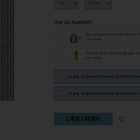
Har du husket?
Symaskine universal nåle str 
Læs mere
Synåle str 10 stort langt øje -
Læs mere
Ja jeg vil gerne have en sytråd som
Ja jeg vil gerne have en quiltetråd
LÆG I KURV