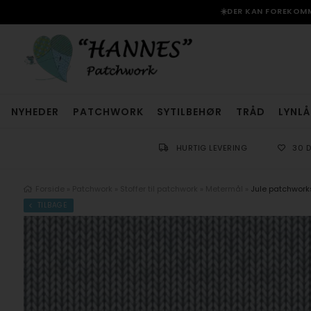
☀️DER KAN FOREKOMME
NYHEDER
PATCHWORK
SYTILBEHØR
TRÅD
LYNLÅ
HURTIG LEVERING
30 
Forside
»
Patchwork
»
Stoffer til patchwork
»
Metermål
»
Jule patchworks
TILBAGE