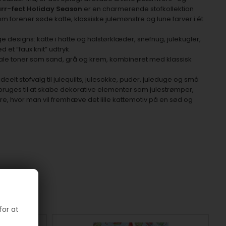
urr-fect Holiday Season
er en charmerende stofkollektion
som forener søde katte, klassiske julemønstre og lune farver i ét
ge designs: katte i hatte og halstørklæder, snefnug, julekugler,
 et “faux knit” udtryk.
le toner som sand, grå og krem, kombineret med klassisk
t ideelt stofvalg til julequilts, julesokke, puder, juleduge og små
bruges til at skabe dekorative elementer som julestrømper,
e, hvor man vil fremhæve det lille kattemotiv på en sød og
for at