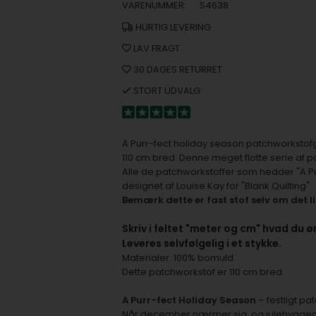
VARENUMMER:
S4638
HURTIG LEVERING
LAV FRAGT
30 DAGES RETURRET
STORT UDVALG
A Purr-fect holiday season patchworkstofg
110 cm bred. Denne meget flotte serie af pat
Alle de patchworkstoffer som hedder "A 
designet af Louise Kay for "Blank Quilting"
Bemærk dette er fast stof selv om det li
S
kriv i feltet "meter og cm" hvad du ø
Leveres selvfølgelig i et stykke.
Materialer: 100% bomuld
Dette patchworkstof er 110 cm bred.
A Purr-fect Holiday Season
– festligt p
Når december nærmer sig, og julehyggen s