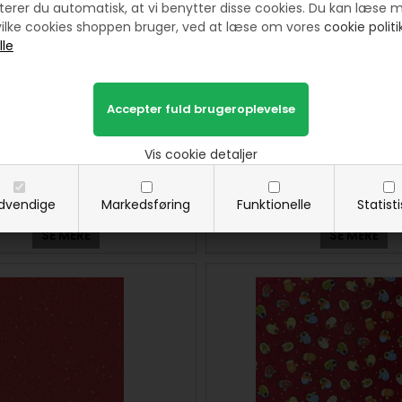
erer du automatisk, at vi benytter disse cookies. Du kan læse 
ilke cookies shoppen bruger, ved at læse om vores
cookie politik
le patchworkstof - Små ting Lys
Frost & Fable patchworkstof - 
Vis cookie detaljer
bund
bund
150 DKK pr. meter
150 DKK pr. mete
dvendige
Markedsføring
Funktionelle
Statist
SE MERE
SE MERE