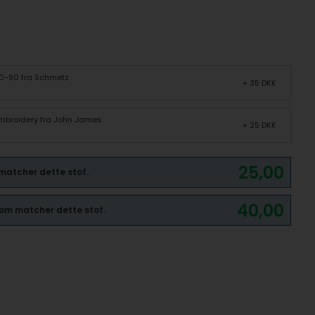
70-90 fra Schmetz
+ 35 DKK
 Embroidery fra John James
+ 25 DKK
25,00
 matcher dette stof.
40,00
 som matcher dette stof.