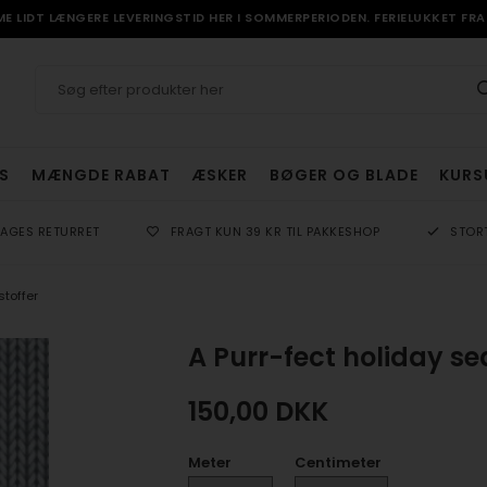
 LIDT LÆNGERE LEVERINGSTID HER I SOMMERPERIODEN. FERIELUKKET FRA 
S
MÆNGDE RABAT
ÆSKER
BØGER OG BLADE
KURS
DAGES RETURRET
FRAGT KUN 39 KR TIL PAKKESHOP
STOR
toffer
A Purr-fect holiday se
150,00
DKK
Meter
Centimeter