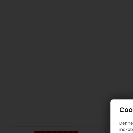
Cook
Denne 
indkøb