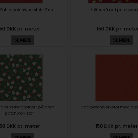
& Fable patchworkstof - Rød
Luffer på rød patchwork
150 DKK pr. meter
150 DKK pr. mete
SE MERE
SE MERE
og rensdyr ansigter på grøn
Rød patchworkstof med guld
patchworkstof
150 DKK pr. meter
150 DKK pr. mete
SE MERE
SE MERE