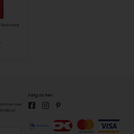
- Rød med
r
Følg os her:
r kommer nye
e tilbud