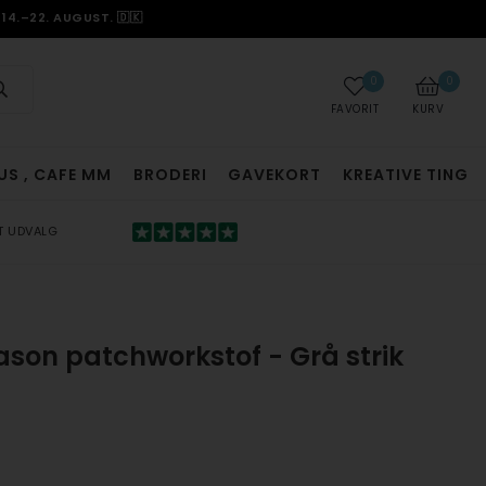
14.–22. AUGUST. 🇩🇰
0
0
FAVORIT
KURV
US , CAFE MM
BRODERI
GAVEKORT
KREATIVE TING
T UDVALG
ason patchworkstof - Grå strik