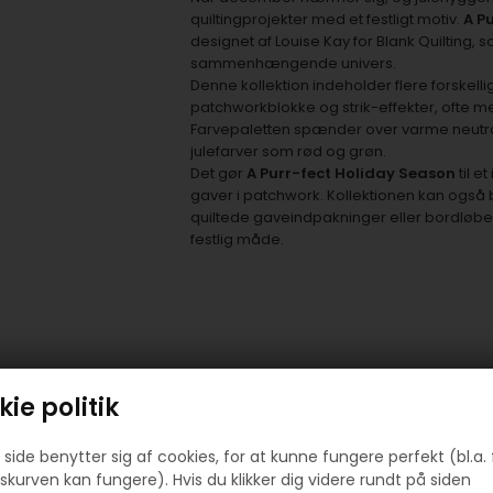
quiltingprojekter med et festligt motiv.
A P
designet af Louise Kay for Blank Quilting, 
sammenhængende univers.
Denne kollektion indeholder flere forskelli
patchworkblokke og strik-effekter, ofte med
Farvepaletten spænder over varme neutra
julefarver som rød og grøn.
Det gør
A Purr-fect Holiday Season
til e
gaver i patchwork. Kollektionen kan også 
quiltede gaveindpakninger eller bordløber
festlig måde.
Prøv lige at se her:
ie politik
side benytter sig af cookies, for at kunne fungere perfekt (bl.a. 
skurven kan fungere). Hvis du klikker dig videre rundt på siden