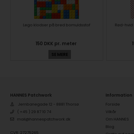
Lego klodser på bred bomuldsstof
Rød-hvid 
150 DKK pr. meter
SE MERE
HANNES Patchwork
Information
Jernbanegade 12 - 8881 Thorsø
Forside
( +45 ) 29 87 10 74
Vilkår
mail@hannespatchwork.dk
Om HANNES
Blog
CVR: 27275265