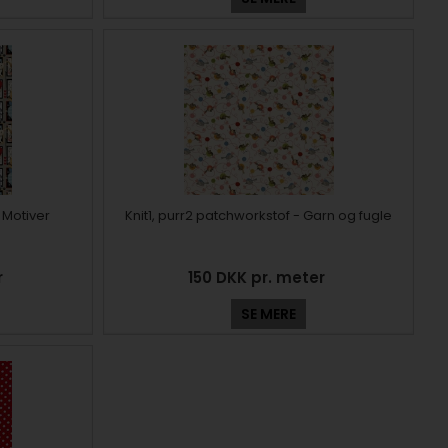
 Motiver
Knit1, purr2 patchworkstof - Garn og fugle
r
150 DKK pr. meter
SE MERE