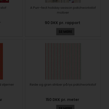
stof
A Purr-fect holiday season patchworkstof
motiver
r
90 DKK pr. rapport
SE MERE
 stjerner
Røde og grøn striber på lys patchworkstof
rv
150 DKK pr. meter
SE MERE