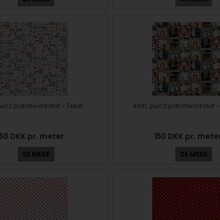
 purr2 patchworkstof - Tekst
Knit1, purr2 patchworkstof -
150 DKK pr. meter
150 DKK pr. mete
SE MERE
SE MERE