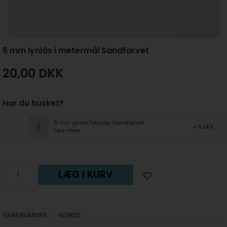
6 mm lynlås i metermål Sandfarvet
20,00
DKK
Har du husket?
6 mm glider/skyder Sandfarvet
+ 5 DKK
Læs mere
LÆG I KURV
VARENUMMER:
609612