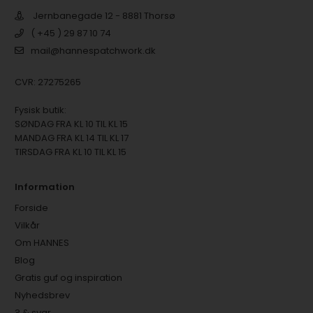
Jernbanegade 12 - 8881 Thorsø
( +45 ) 29 87 10 74
mail@hannespatchwork.dk
CVR: 27275265
Fysisk butik:
SØNDAG FRA KL 10 TIL KL 15
MANDAG FRA KL 14 TIL KL 17
TIRSDAG FRA KL 10 TIL KL 15
Information
Forside
Vilkår
Om HANNES
Blog
Gratis guf og inspiration
Nyhedsbrev
? & svar