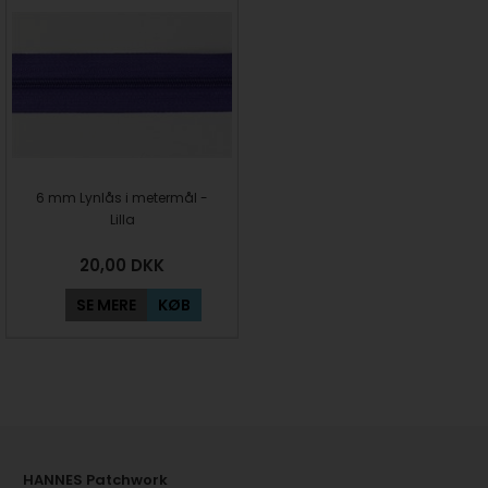
6 mm Lynlås i metermål -
Lilla
20,00
DKK
SE MERE
KØB
HANNES Patchwork