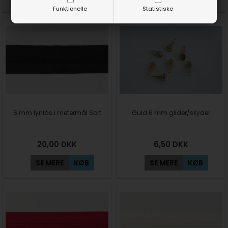
Funktionelle
Statistiske
6 mm lynlås i metermål Sort
Guld 6 mm glider/skyder
20,00
DKK
6,50
DKK
SE MERE
KØB
SE MERE
KØB