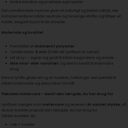
Andre kreative og praktiske syprojekter
Den sandfarvede nuance giver et naturligt og tidløst udtryk, der
komplementerer både neutrale og farverige stoffer og tilføjer et
subtilt, elegant touch til dit arbejde.
Materiale og kvalitet
Fremstillet af
slidstærkt polyester
Tandbredde:
6 mm
(målt når lynlåsen er lukket)
Let at sy i – egner sig godt til både begyndere og øvede
Ikke vind- eller vandtæt
, og derfor bedst til indendørs
brug
Denne lynlås glider let og er holdbar, hvilket gør den perfekt til
både funktionelle og dekorative formål.
Fleksibel metervare – bestil den længde, du har brug for
Lynlåsen sælges som
metervare
og leveres
i ét samlet stykke
, så
du kan bestille præcist den længde, du har brug for.
Sådan bestiller du:
1 stk = 1 meter