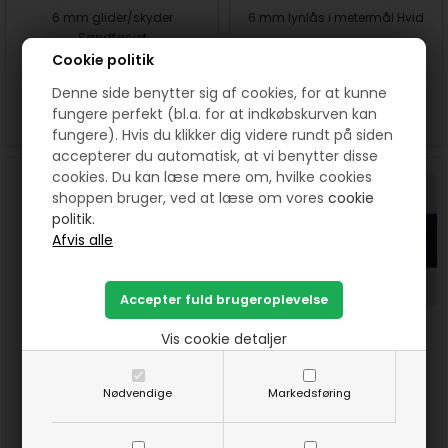
6 mm glider/skyder
6 mm lynlås i metermål Hvid
Sandfarvet
Cookie politik
5,25
DKK
20,00
DKK
Denne side benytter sig af cookies, for at kunne
fungere perfekt (bl.a. for at indkøbskurven kan
SE MERE
KØB
SE MERE
KØB
fungere). Hvis du klikker dig videre rundt på siden
accepterer du automatisk, at vi benytter disse
cookies. Du kan læse mere om, hvilke cookies
shoppen bruger, ved at læse om vores
cookie
politik.
Vis cookie detaljer
6 mm glider/skyder Rød
6 mm Lynlås i metermål -
Mørkeblå
Nødvendige
Markedsføring
5,25
DKK
20,00
DKK
SE MERE
KØB
SE MERE
KØB