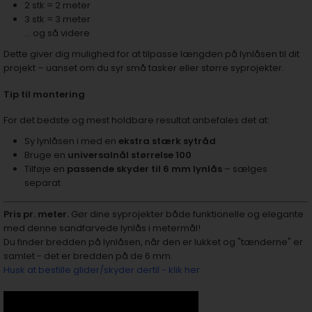
2 stk = 2 meter
3 stk = 3 meter
… og så videre
Dette giver dig mulighed for at tilpasse længden på lynlåsen til dit
projekt – uanset om du syr små tasker eller større syprojekter.
Tip til montering
For det bedste og mest holdbare resultat anbefales det at:
Sy lynlåsen i med en
ekstra stærk sytråd
Bruge en
universalnål størrelse 100
Tilføje en
passende skyder til 6 mm lynlås
– sælges
separat
Pris pr. meter.
Gør dine syprojekter både funktionelle og elegante
med denne sandfarvede lynlås i metermål!
Du finder bredden på lynlåsen, når den er lukket og "tænderne" er
samlet - det er bredden på de 6 mm.
Husk at bestille glider/skyder dertil - klik her