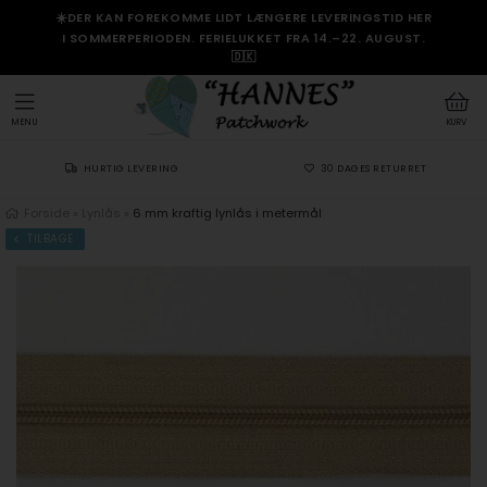
☀️DER KAN FOREKOMME LIDT LÆNGERE LEVERINGSTID HER
I SOMMERPERIODEN. FERIELUKKET FRA 14.–22. AUGUST.
🇩🇰
MENU
KURV
HURTIG LEVERING
30 DAGES RETURRET
Forside
»
Lynlås
»
6 mm kraftig lynlås i metermål
TILBAGE