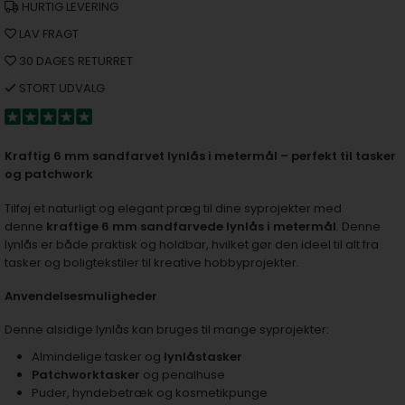
HURTIG LEVERING
LAV FRAGT
30 DAGES RETURRET
STORT UDVALG
Kraftig 6 mm sandfarvet lynlås i metermål – perfekt til tasker
og patchwork
Tilføj et naturligt og elegant præg til dine syprojekter med
denne
kraftige 6 mm sandfarvede lynlås i metermål
. Denne
lynlås er både praktisk og holdbar, hvilket gør den ideel til alt fra
tasker og boligtekstiler til kreative hobbyprojekter.
Anvendelsesmuligheder
Denne alsidige lynlås kan bruges til mange syprojekter:
Almindelige tasker og
lynlåstasker
Patchworktasker
og penalhuse
Puder, hyndebetræk og kosmetikpunge