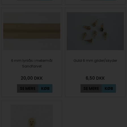
6 mm lynlås i metermål
Guld 6 mm glider/skyder
Sandfarvet
20,00
DKK
6,50
DKK
SE MERE
KØB
SE MERE
KØB