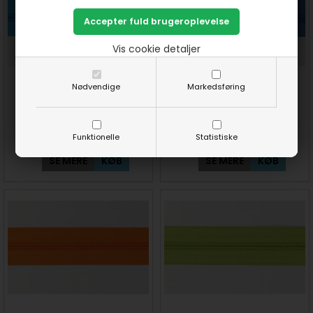
Vis cookie detaljer
Nødvendige
Markedsføring
6 mm Lynlås i metermål -
6 mm Lynlås i metermål -
Turkis
Coboltblå
20,00
DKK
20,00
DKK
Funktionelle
Statistiske
SE MERE
KØB
SE MERE
KØB