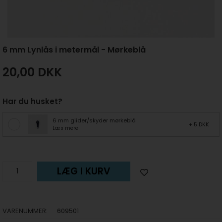
6 mm Lynlås i metermål - Mørkeblå
20,00
DKK
Har du husket?
6 mm glider/skyder mørkeblå
+ 5 DKK
Læs mere
LÆG I KURV
VARENUMMER:
609501