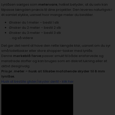
Lynlåsen sælges som
metervare
, hvilket betyder, at du selv kan
tilpasse længden præcis til dine projekter. Den leveres naturligvis i
ét samlet stykke, uanset hvor mange meter du bestiller.
Ønsker du 1 meter – bestil 1 stk
Ønsker du 2 meter – bestil 2 stk
Ønsker du 3 meter – bestil 3 stk
… og så videre
Det gør det nemt at have den rette længde klar, uanset om du syr
små toilettasker eller store shopper-tasker med lynlås.
Denne
mørkeblå farve
passer smukt til både ensfarvede og
mønstrede stoffer og kan bruges som en diskret lukning eller et
aktivt designvalg.
Pris pr. meter – husk at tilkøbe matchende skyder til 6 mm
lynlåse.
Husk at bestille glider/skyder dertil - klik her