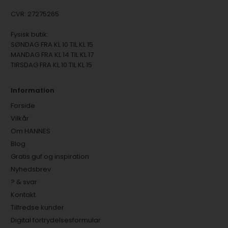
CVR: 27275265
Fysisk butik:
SØNDAG FRA KL 10 TIL KL 15
MANDAG FRA KL 14 TIL KL 17
TIRSDAG FRA KL 10 TIL KL 15
Information
Forside
Vilkår
Om HANNES
Blog
Gratis guf og inspiration
Nyhedsbrev
? & svar
Kontakt
Tilfredse kunder
Digital fortrydelsesformular