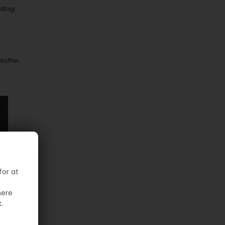
ltag.
toffer.
for at
mere
.