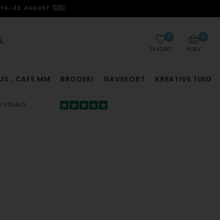
14.–22. AUGUST. 🇩🇰
0
0
FAVORIT
KURV
US , CAFE MM
BRODERI
GAVEKORT
KREATIVE TING
T UDVALG