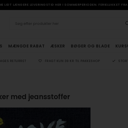
 LIDT LÆNGERE LEVERINGSTID HER I SOMMERPERIODEN. FERIELUKKET FRA 
S
MÆNGDE RABAT
ÆSKER
BØGER OG BLADE
KURS
DAGES RETURRET
FRAGT KUN 39 KR TIL PAKKESHOP
STOR
ker med jeansstoffer