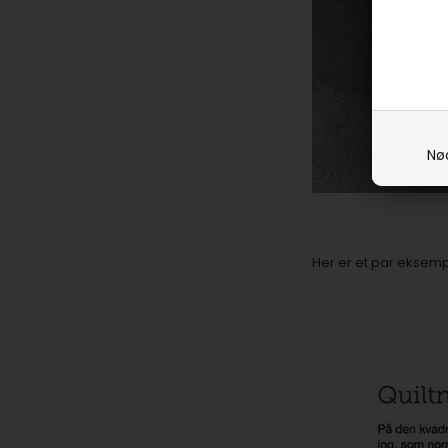
Nø
Her er et par eksem