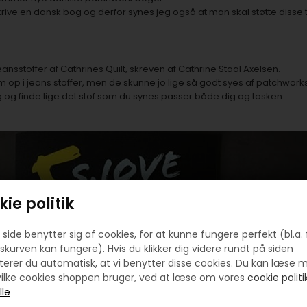
rive en dansk bog og derfor synes jeg også at man skal støtte disse ti
ansstoffer af Cathrines Quilt, skreven af Cathrine Staal Axelsen.
 op i jeans stoffer, men de skunne jo lige så godt syes af patchworks
 dig og finde lige det stof som du synes passer både dig og tasken.
ie politik
side benytter sig af cookies, for at kunne fungere perfekt (bl.a. 
skurven kan fungere). Hvis du klikker dig videre rundt på siden
erer du automatisk, at vi benytter disse cookies. Du kan læse 
ilke cookies shoppen bruger, ved at læse om vores
cookie politik