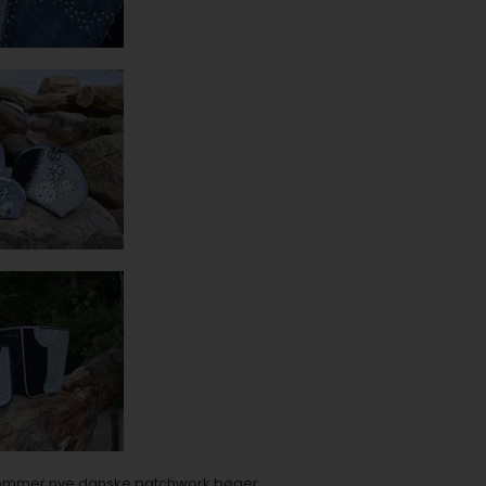
kommer nye danske patchwork bøger.