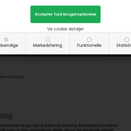
Vis cookie detaljer
dvendige
Markedsføring
Funktionelle
Statist
pler af bogen