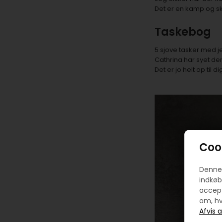
Det er en kamp og sk
Taskebog
5 sjove tasker med je
Cathrina har syet dem
Det er jo helt op til
Cook
Denne 
indkøb
accept
om, hv