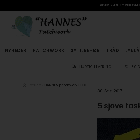
☀️DER KAN FOREKOMME
NYHEDER
PATCHWORK
SYTILBEHØR
TRÅD
LYNLÅ
HURTIG LEVERING
30 
Forside
»
HANNES patchwork BLOG
30. Sep 2017
5 sjove tas