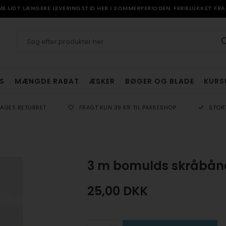
 LIDT LÆNGERE LEVERINGSTID HER I SOMMERPERIODEN. FERIELUKKET FRA 
S
MÆNGDE RABAT
ÆSKER
BØGER OG BLADE
KURS
DAGES RETURRET
FRAGT KUN 39 KR TIL PAKKESHOP
STOR
3 m bomulds skråbån
25,00
DKK