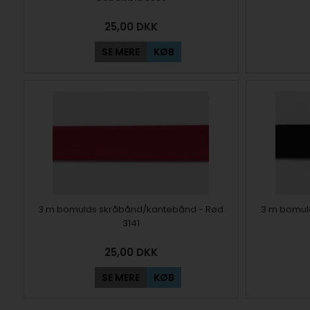
25,00
DKK
SE MERE
KØB
3 m bomulds skråbånd/kantebånd - Rød
3 m bomul
3141
25,00
DKK
SE MERE
KØB