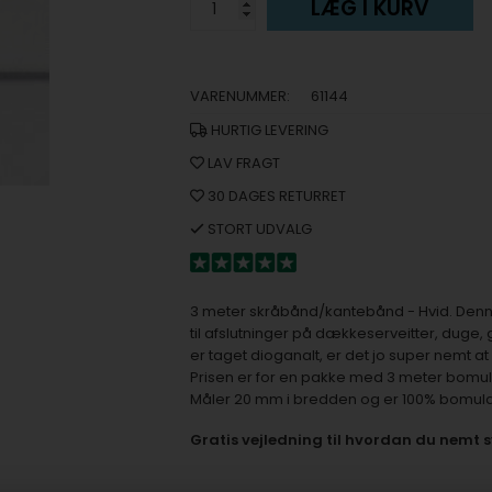
LÆG I KURV
VARENUMMER:
61144
HURTIG LEVERING
LAV FRAGT
30 DAGES RETURRET
STORT UDVALG
3 meter skråbånd/kantebånd - Hvid. Denn
til afslutninger på dækkeserveitter, duge
er taget dioganalt, er det jo super nemt a
Prisen er for en pakke med 3 meter bomu
Måler 20 mm i bredden og er 100% bomuld.
Gratis vejledning til hvordan du nemt sy