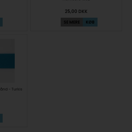
25,00
DKK
SE MERE
KØB
nd - Turkis