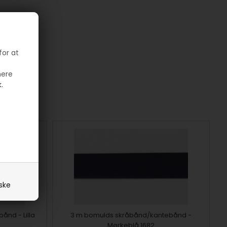
for at
mere
.
iske
nd - Lilla
3 m bomulds skråbånd/kantebånd -
Mørkeblå 1682