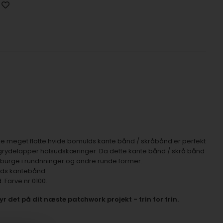
e meget flotte hvide bomulds kante bånd / skråbånd er perfekt
, grydelapper halsudskæringer. Da dette kante bånd / skrå bånd
t burge i rundnninger og andre runde former.
lds kantebånd.
 Farve nr 0100.
r det på dit næste patchwork projekt - trin for trin.