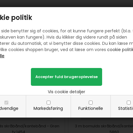
ie politik
side benytter sig af cookies, for at kunne fungere perfekt (bl.a. 
skurven kan fungere). Hvis du klikker dig videre rundt på siden
erer du automatisk, at vi benytter disse cookies. Du kan læse 
Prøv lige at se her:
ilke cookies shoppen bruger, ved at læse om vores
cookie politik
Vis cookie detaljer
dvendige
Markedsføring
Funktionelle
Statist
ds skråbånd/kantebånd - Grøn
3 m bomulds skråbånd/kantebå
fv 1454
5860