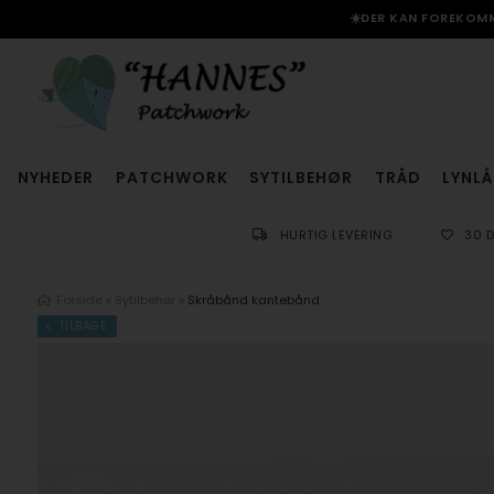
☀️DER KAN FOREKOMME
NYHEDER
PATCHWORK
SYTILBEHØR
TRÅD
LYNLÅ
HURTIG LEVERING
30 
Forside
»
Sytilbehør
»
Skråbånd kantebånd
TILBAGE