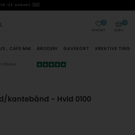
14.–22. AUGUST. 🇩🇰
0
0
FAVORIT
KURV
US , CAFE MM
BRODERI
GAVEKORT
KREATIVE TING
T UDVALG
d/kantebånd - Hvid 0100