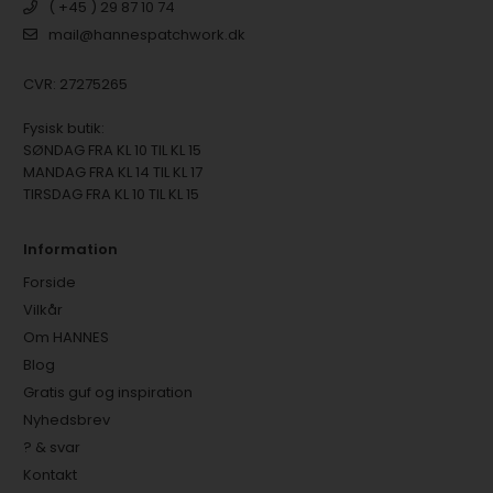
( +45 ) 29 87 10 74
mail@hannespatchwork.dk
CVR: 27275265
Fysisk butik:
SØNDAG FRA KL 10 TIL KL 15
MANDAG FRA KL 14 TIL KL 17
TIRSDAG FRA KL 10 TIL KL 15
Information
Forside
Vilkår
Om HANNES
Blog
Gratis guf og inspiration
Nyhedsbrev
? & svar
Kontakt