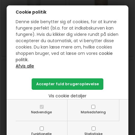
Cookie politik
Sytråd af 100% genbrugs
Sytråd af 100% genbrugs
Denne side benytter sig af cookies, for at kunne
polyester 100 m Hvid
polyester 100 m Beige
fungere perfekt (bl.a. for at indkøbskurven kan
fungere). Hvis du klikker dig videre rundt på siden
22,00
DKK
22,00
DKK
accepterer du automatisk, at vi benytter disse
cookies. Du kan læse mere om, hvilke cookies
SE MERE
KØB
SE MERE
KØB
shoppen bruger, ved at læse om vores
cookie
politik.
Vis cookie detaljer
Nødvendige
Markedsføring
Sytråd af 100% genbrugs
Sytråd af 100% genbrugs
polyester 100 m Mørkegrå
polyester 100 m - Lys grå
22,00
DKK
22,00
DKK
Funktionelle
Statistiske