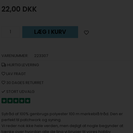
22,00
DKK
LÆG I KURV
VARENUMMER:
223307
HURTIG LEVERING
LAV FRAGT
30 DAGES RETURRET
STORT UDVALG
Sytråd af 100% genbrugs polyester 100 m mørkeblå tråd. Den er
perfekt til patchwork og syning.
Vi reder nok ikke hele verden, men dejligt at nogle begynder at
tænke over hvordan alle de ting vi bruger til vores hobby