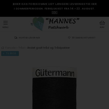
☀️DER KAN FOREKOMME LIDT LÆNGERE LEVERINGSTID HER
I SOMMERPERIODEN. FERIELUKKET FRA 14.–22. AUGUST.
🇩🇰
MENU
KURV
HURTIG LEVERING
30 DAGES RETURRET
Forside
»
Tråd
»
Andet godt tråd og Trådpakker
TILBAGE