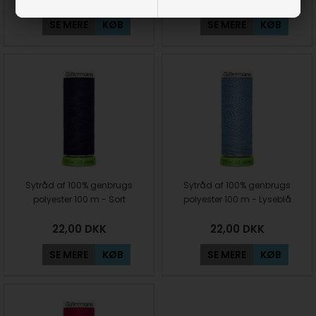
SE MERE
KØB
SE MERE
KØB
Sytråd af 100% genbrugs
Sytråd af 100% genbrugs
polyester 100 m - Sort
polyester 100 m - Lyseblå
22,00
DKK
22,00
DKK
SE MERE
KØB
SE MERE
KØB