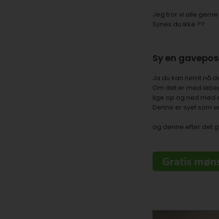
Jeg tror vi alle gerne
Synes du ikke ??
Sy en gavepos
Ja du kan nemt nå det
Om det er med løbega
lige op og ned med e
Denne er syet som e
og denne efter det
g