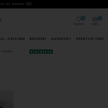
14.–22. AUGUST. 🇩🇰
0
0
FAVORIT
KURV
US , CAFE MM
BRODERI
GAVEKORT
KREATIVE TING
T UDVALG