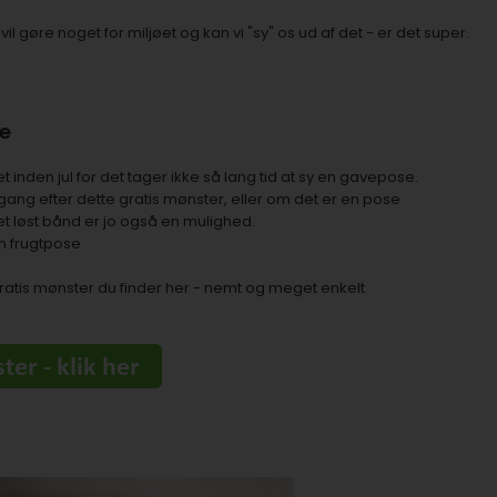
 vil gøre noget for miljøet og kan vi "sy" os ud af det - er det super.
e
 inden jul for det tager ikke så lang tid at sy en gavepose.
ng efter dette gratis mønster, eller om det er en pose
t løst bånd er jo også en mulighed.
n frugtpose
ratis mønster du finder her - nemt og meget enkelt