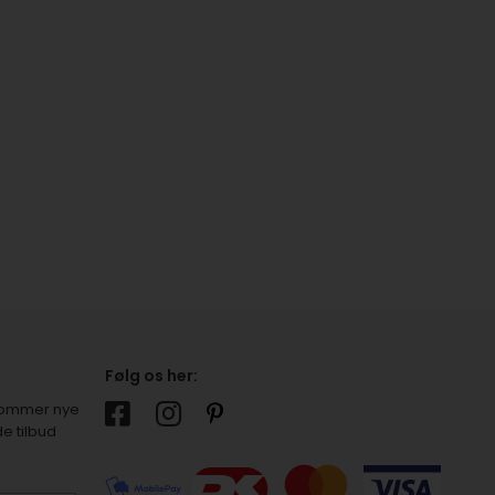
Følg os her:
r kommer nye
e tilbud