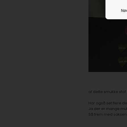
Nø
af dette smukke stof
Har også set flere d
Ja der er mange mul
Så frem med saksen 