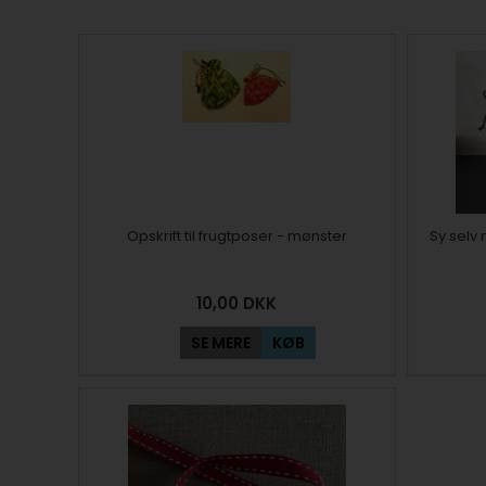
Opskrift til frugtposer - mønster
Sy selv
10,00
DKK
SE MERE
KØB