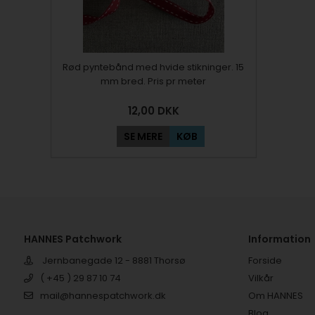
Rød pyntebånd med hvide stikninger. 15
mm bred. Pris pr meter
12,00
DKK
SE MERE
KØB
HANNES Patchwork
Information
Jernbanegade 12 - 8881 Thorsø
Forside
( +45 ) 29 87 10 74
Vilkår
mail@hannespatchwork.dk
Om HANNES
Blog