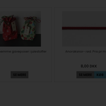
 nemme gaveposer i julestoffer
Anoraksnor- rød. Pris pr m
8,00
DKK
SE MERE
SE MERE
KØB