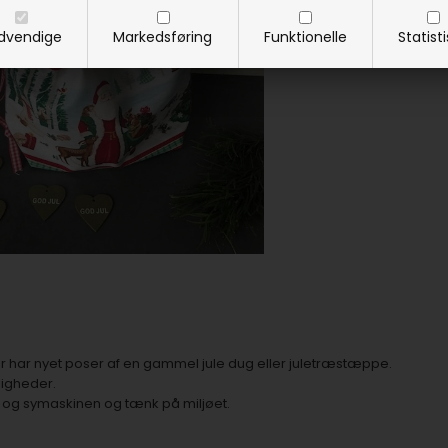
dvendige
Markedsføring
Funktionelle
Statist
er har nyet poser af en gammel jule dug eller juletræstæppe.
igheder.
og symaskinen og tænk på miljøet.