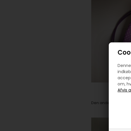
Cook
Denne 
indkøb
accept
om, hv
Den anden dag syede