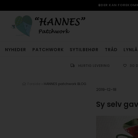
☀️DER KAN FOREKOMME
NYHEDER
PATCHWORK
SYTILBEHØR
TRÅD
LYNLÅ
HURTIG LEVERING
30 
Forside
»
HANNES patchwork BLOG
2019-12-18
Sy selv gav