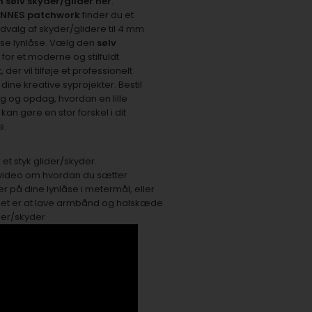
n sølv skyder/glider her
:
NNES patchwork
finder du et
dvalg af skyder/glidere til 4 mm
se lynlåse. Vælg den
sølv
r
for et moderne og stilfuldt
, der vil tilføje et professionelt
il dine kreative syprojekter. Bestil
ag og opdag, hvordan en lille
 kan gøre en stor forskel i dit
e.
r et styk glider/skyder.
e video om hvordan du sætter
r på dine lynlåse i metermål, eller
det er at lave armbånd og halskæde
ider/skyder