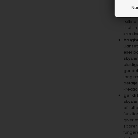
Den
sø
Nø
og eleg
projekt
raffine
til et 
kreativ
brugba
Uanset 
eller b
skyder
alsidig
gør det
lang r
detalje
kreatio
gør di
skyde
afslutt
funktio
giver et
sparer 
fungere