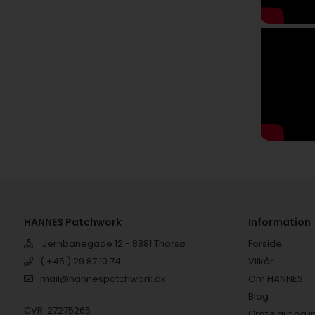
HANNES Patchwork
Information
Jernbanegade 12 - 8881 Thorsø
Forside
( +45 ) 29 87 10 74
Vilkår
mail@hannespatchwork.dk
Om HANNES
Blog
CVR: 27275265
Gratis guf og i