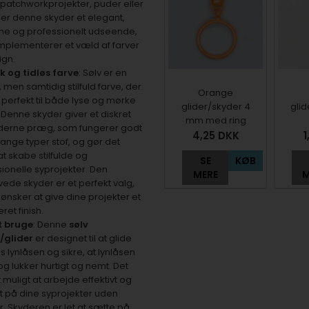
 patchworkprojekter, puder eller
lføjer denne skyder et elegant,
e og professionelt udseende,
mplementerer et væld af farver
ign.
sk og tidløs farve
: Sølv er en
, men samtidig stilfuld farve, der
Orange
perfekt til både lyse og mørke
glider/skyder 4
glid
. Denne skyder giver et diskret
mm med ring
erne præg, som fungerer godt
4,25
DKK
1
nge typer stof, og gør det
at skabe stilfulde og
SE
KØB
ionelle syprojekter. Den
MERE
M
vede skyder er et perfekt valg,
 ønsker at give dine projekter et
eret finish.
t bruge
: Denne
sølv
/glider
er designet til at glide
gs lynlåsen og sikre, at lynlåsen
g lukker hurtigt og nemt. Det
 muligt at arbejde effektivt og
t på dine syprojekter uden
. Skyderen er let at sætte på