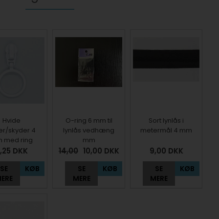
Hvide
O-ring 6 mm til
Sort lynlås i
er/skyder 4
lynlås vedhæng
metermål 4 mm
 med ring
mm
,25
DKK
14,00
10,00
DKK
9,00
DKK
SE
KØB
SE
KØB
SE
KØB
ERE
MERE
MERE