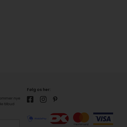
Følg os her:
r kommer nye
e tilbud