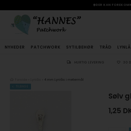
☀️DER KAN FOREKOMME
NYHEDER
PATCHWORK
SYTILBEHØR
TRÅD
LYNLÅ
HURTIG LEVERING
30 
Forside
»
Lynlås
»
4 mm Lynlås i metermål
TILBAGE
Sølv 
1,25
D