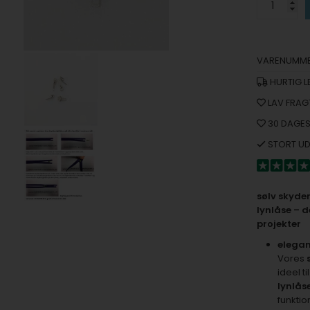
VARENUMME
HURTIG L
LAV FRAG
30 DAGES
STORT U
sølv skyde
lynlåse – d
projekter
elegan
Vores
ideel ti
lynlås
funktio