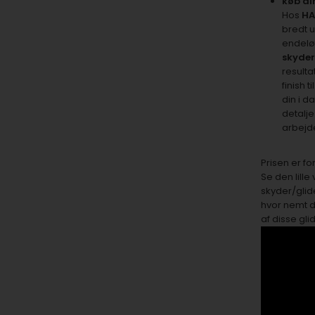
køb di
Hos
HA
bredt u
endelø
skyde
resultat
finish t
din i d
detalje
arbejd
Prisen er fo
Se den lill
skyder/glide
hvor nemt 
af disse gl