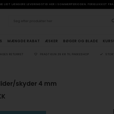
 LIDT LÆNGERE LEVERINGSTID HER I SOMMERPERIODEN. FERIELUKKET FRA 
S
MÆNGDE RABAT
ÆSKER
BØGER OG BLADE
KURS
DAGES RETURRET
FRAGT KUN 39 KR TIL PAKKESHOP
STOR
glider/skyder 4 mm
KK