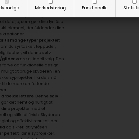
lv skyder
giver et professionelt
dvendige
Markedsføring
Funktionelle
Statist
ant udseende til alle dine
er. Denne skyder tilføjer en
ret detalje, som gør dine lynlåse
smukt element, der fuldender dine
e kreationer.
r til mange typer projekter
:
om du syr tasker, tøj, puder,
oligtilbehør, vil denne
sølv
/glider
være et ideelt valg. Den
e farve og funktionelle design
 muligt at bruge skyderen i en
ække syprojekter, fra de små
r til de mere omfattende
ner.
t arbejde lettere
: Denne
sølv
r
gør det nemt og hurtigt at
e dine projekter med et
nelt og stilfuldt finish. Skyderen
 glat og effektivt resultat, der
tid og sikrer, at lynlåsen
r perfekt i dine syprojekter.