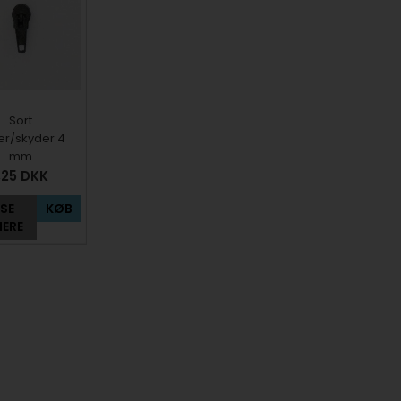
Sort
er/skyder 4
mm
,25
DKK
SE
KØB
ERE