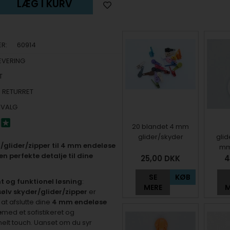
LÆG I KURV
R:
60914
EVERING
T
 RETURRET
DVALG
20 blandet 4 mm
glider/skyder
glid
r/glider/zipper til 4 mm endeløse
mm
en perfekte detalje til dine
25,00
DKK
4
SE
KØB
t og funktionel løsning
:
MERE
M
sølv skyder/glider/zipper
er
l at afslutte dine
4 mm endeløse
e
med et sofistikeret og
nelt touch. Uanset om du syr