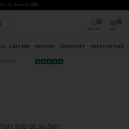
14.–22. AUGUST. 🇩🇰
0
0
FAVORIT
KURV
US , CAFE MM
BRODERI
GAVEKORT
KREATIVE TING
T UDVALG
Prøv lige at se her: