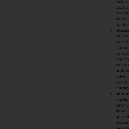
tasker,
tøj, ti
modern
der ko
og des
klassi
neutral
passer 
stoffer
og mod
med ma
muligt 
profess
sølvfar
hvis du
sofistik
nem a
skyder
let lan
åbner o
gør det
præcis
besvær