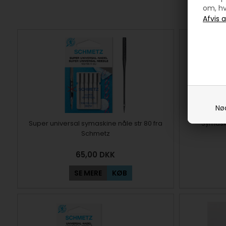
om, hv
Nø
Super universal symaskine nåle str 80 fra
Symaski
Schmetz
65,00
DKK
SE MERE
KØB