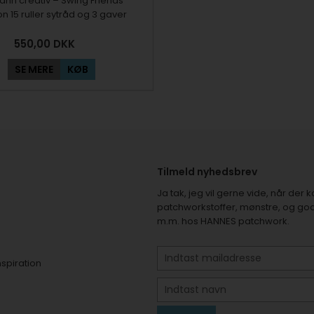
nn creativ – Swing Friends
on 15 ruller sytråd og 3 gaver
550,00
DKK
SE MERE
KØB
Tilmeld nyhedsbrev
Ja tak, jeg vil gerne vide, når de
patchworkstoffer, mønstre, og god
m.m. hos HANNES patchwork.
nspiration