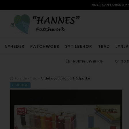
☀️DER KAN FOREKOMME
NYHEDER
PATCHWORK
SYTILBEHØR
TRÅD
LYNLÅ
HURTIG LEVERING
30 
Forside
»
Tråd
»
Andet godt tråd og Trådpakker
TILBAGE