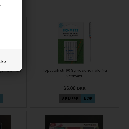
.
iske
e-rød 7 stk
Topstitch str 90 Symaskine nåle fra
Schmetz
65,00
DKK
SE MERE
KØB