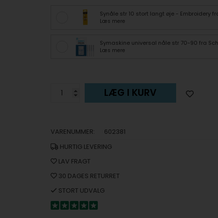
Synåle str 10 stort langt øje - Embroidery 
Læs mere
Symaskine universal nåle str 70-90 fra Sc
Læs mere
LÆG I KURV
VARENUMMER:
602381
HURTIG LEVERING
LAV FRAGT
30 DAGES RETURRET
STORT UDVALG