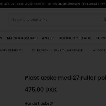
 LIDT LÆNGERE LEVERINGSTID HER I SOMMERPERIODEN. FERIELUKKET FRA 
S
MÆNGDE RABAT
ÆSKER
BØGER OG BLADE
KURS
DAGES RETURRET
FRAGT KUN 39 KR TIL PAKKESHOP
STOR
Plast æske med 27 ruller pol
475,00
DKK
Har du husket?