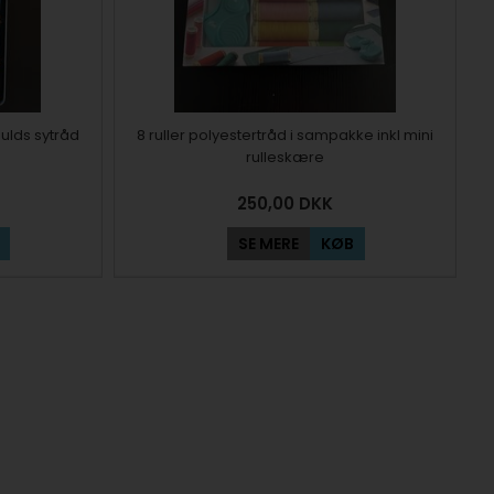
ulds sytråd
8 ruller polyestertråd i sampakke inkl mini
rulleskære
250,00
DKK
SE MERE
KØB