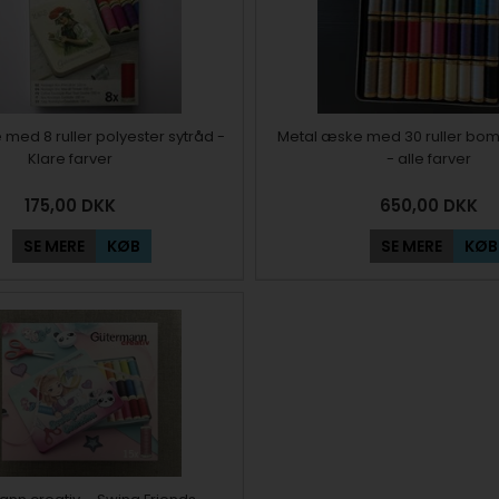
med 8 ruller polyester sytråd -
Metal æske med 30 ruller bom
Klare farver
- alle farver
175,00
DKK
650,00
DKK
SE MERE
KØB
SE MERE
KØB