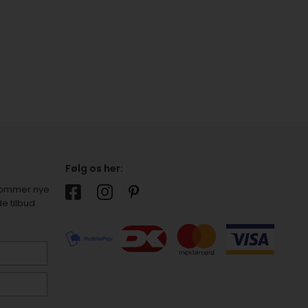
Følg os her:
r kommer nye
e tilbud