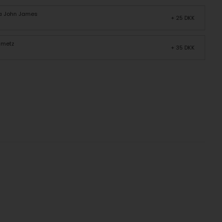
fra John James
+ 25 DKK
hmetz
+ 35 DKK