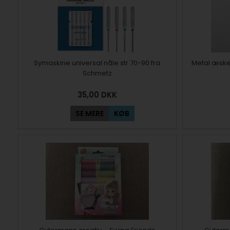
Symaskine universal nåle str 70-90 fra
Metal æske 
Schmetz
35,00
DKK
SE MERE
KØB