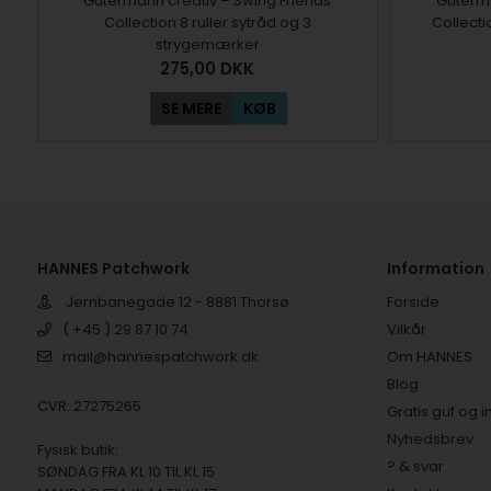
Gutermann creativ – Swing Friends
Guterma
Collection 8 ruller sytråd og 3
Collecti
strygemærker
275,00
DKK
SE MERE
KØB
HANNES Patchwork
Information
Jernbanegade 12 - 8881 Thorsø
Forside
( +45 ) 29 87 10 74
Vilkår
mail@hannespatchwork.dk
Om HANNES
Blog
CVR: 27275265
Gratis guf og i
Nyhedsbrev
Fysisk butik:
? & svar
SØNDAG FRA KL 10 TIL KL 15