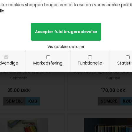
ilke cookies shoppen bruger, ved at læse om vores
cookie politik
Vis cookie detaljer
dvendige
Markedsføring
Funktionelle
Statist
ne nåle str 80 universal fra
Rayon 40 sampakke Gul-orang
Schmetz
Sunrise
35,00
DKK
170,00
DKK
SE MERE
KØB
SE MERE
KØB