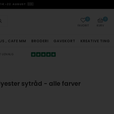
14.–22. AUGUST. 🇩🇰
0
0
FAVORIT
KURV
US , CAFE MM
BRODERI
GAVEKORT
KREATIVE TING
T UDVALG
yester sytråd - alle farver