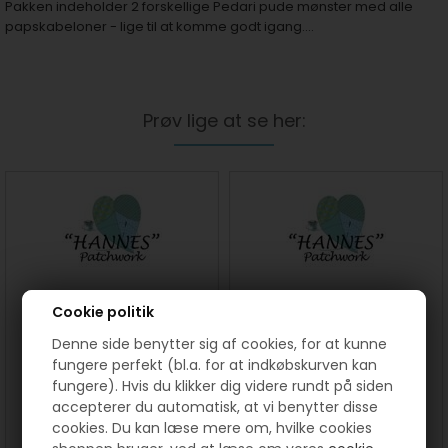
Pakken indeholder 2 forskellige Pedari pude mønster med alle
papskabeloner - lige til at komme godt igang....
Prøv lige at se her:
Cookie politik
Denne side benytter sig af cookies, for at kunne
Lykkepose med Fat Quarter
Lykkepose med mønster til 2
fungere perfekt (bl.a. for at indkøbskurven kan
løber
fungere). Hvis du klikker dig videre rundt på siden
accepterer du automatisk, at vi benytter disse
200,00
145,00
DKK
150,00
110,00
DKK
cookies. Du kan læse mere om, hvilke cookies