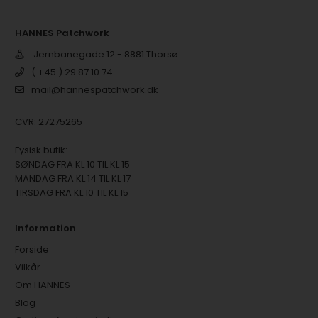
HANNES Patchwork
Jernbanegade 12 - 8881 Thorsø
( +45 ) 29 87 10 74
mail@hannespatchwork.dk
CVR: 27275265
Fysisk butik:
SØNDAG FRA KL 10 TIL KL 15
MANDAG FRA KL 14 TIL KL 17
TIRSDAG FRA KL 10 TIL KL 15
Information
Forside
Vilkår
Om HANNES
Blog