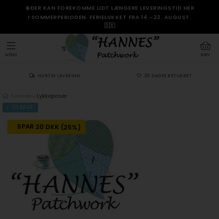
☀️DER KAN FOREKOMME LIDT LÆNGERE LEVERINGSTID HER
I SOMMERPERIODEN. FERIELUKKET FRA 14.–22. AUGUST.
🇩🇰
MENU
KURV
HURTIG LEVERING
30 DAGES RETURRET
Forside
»
Lykkeposer
TILBAGE
SPAR 20 DKK (25%)