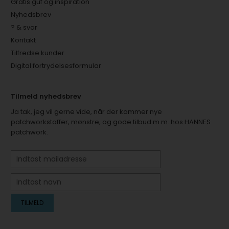
Gratis guf og inspiration
Nyhedsbrev
? & svar
Kontakt
Tilfredse kunder
Digital fortrydelsesformular
Tilmeld nyhedsbrev
Ja tak, jeg vil gerne vide, når der kommer nye
patchworkstoffer, mønstre, og gode tilbud m.m. hos HANNES
patchwork.