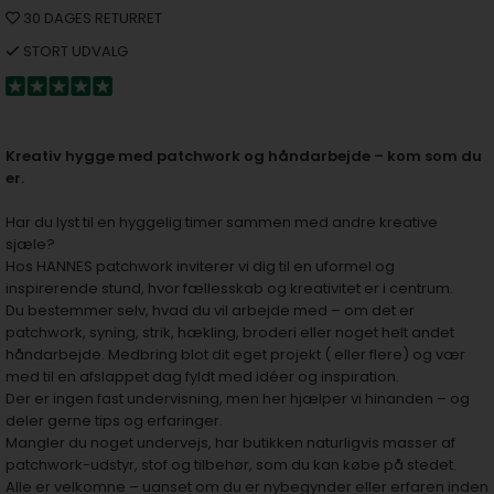
30 DAGES RETURRET
STORT UDVALG
Kreativ hygge med patchwork og håndarbejde – kom som du
er.
Har du lyst til en hyggelig timer sammen med andre kreative
sjæle?
Hos HANNES patchwork inviterer vi dig til en uformel og
inspirerende stund, hvor fællesskab og kreativitet er i centrum.
Du bestemmer selv, hvad du vil arbejde med – om det er
patchwork, syning, strik, hækling, broderi eller noget helt andet
håndarbejde. Medbring blot dit eget projekt ( eller flere) og vær
med til en afslappet dag fyldt med idéer og inspiration.
Der er ingen fast undervisning, men her hjælper vi hinanden – og
deler gerne tips og erfaringer.
Mangler du noget undervejs, har butikken naturligvis masser af
patchwork-udstyr, stof og tilbehør, som du kan købe på stedet.
Alle er velkomne – uanset om du er nybegynder eller erfaren inden