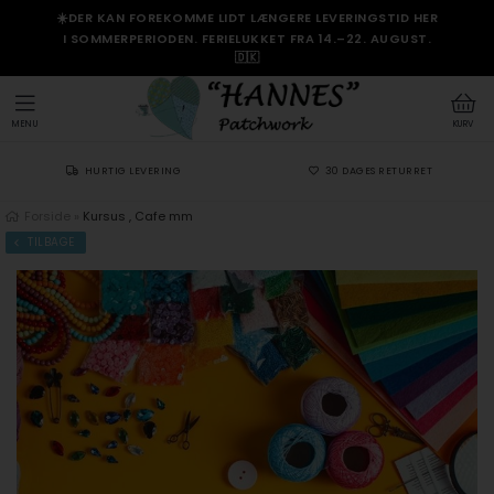
☀️DER KAN FOREKOMME LIDT LÆNGERE LEVERINGSTID HER
I SOMMERPERIODEN. FERIELUKKET FRA 14.–22. AUGUST.
🇩🇰
MENU
KURV
HURTIG LEVERING
30 DAGES RETURRET
Forside
»
Kursus , Cafe mm
TILBAGE