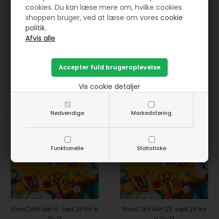
cookies. Du kan læse mere om, hvilke cookies
shoppen bruger, ved at læse om vores
cookie
politik.
3 timers ene undervisning i
KreaCafe den 1. sept 26 fra kl
patchwork
10-13
850,00
DKK
30,00
DKK
Vis cookie detaljer
SE MERE
KØB
SE MERE
KØB
Nødvendige
Markedsføring
Funktionelle
Statistiske
KreaCafe den 8. sept 26 fra kl
KreaCafe den 22. sept 26 fra
10-13
kl 10-13