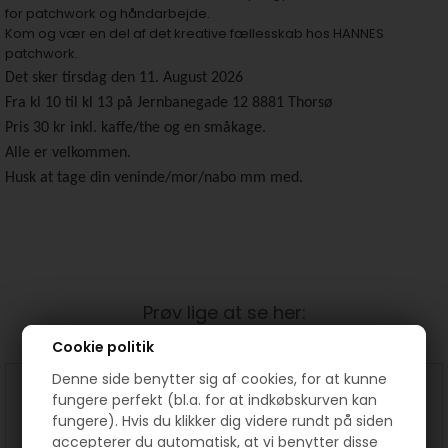
for patchwork og håndarbejde.
Kom og vær en del af det kreative fællesskab hos HANNES
patchwork.
Det sker tirsdag den 11. August 2026
Fra kl 10 til kl 13 på Jernbanegade 12 8881 Thorsø
Pris 30 kr inkl. kaffe/the og en småkage.
Alle er velkommen.
Husk at tage din veninde/mor/nabo mm med.
Prøv lige at se her:
Cookie politik
Denne side benytter sig af cookies, for at kunne
fungere perfekt (bl.a. for at indkøbskurven kan
fungere). Hvis du klikker dig videre rundt på siden
accepterer du automatisk, at vi benytter disse