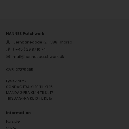
HANNES Patchwork
Jernbanegade 12 - 8881 Thorsø
( +45 ) 29 87 10 74
mail@hannespatchwork.dk
CVR: 27275265
Fysisk butik:
SØNDAG FRA KL 10 TIL KL 15
MANDAG FRA KL 14 TIL KL 17
TIRSDAG FRA KL 10 TIL KL 15
Information
Forside
Vilkår