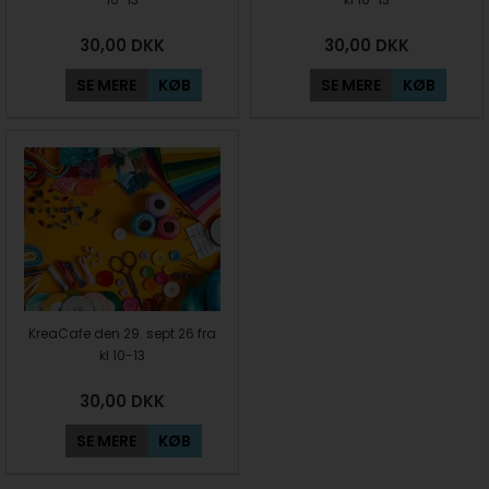
30,00
DKK
30,00
DKK
SE MERE
KØB
SE MERE
KØB
KreaCafe den 29. sept 26 fra
kl 10-13
30,00
DKK
SE MERE
KØB