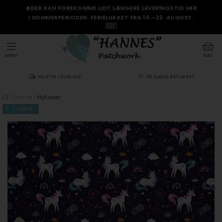
☀️DER KAN FOREKOMME LIDT LÆNGERE LEVERINGSTID HER
I SOMMERPERIODEN. FERIELUKKET FRA 14.–22. AUGUST.
🇩🇰
MENU
KURV
HURTIG LEVERING
30 DAGES RETURRET
Forside
»
Nyheder
TILBAGE