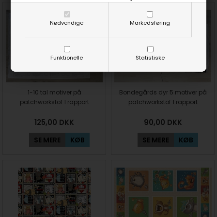
Nødvendige
Markedsføring
Funktionelle
Statistiske
1-10 tal motiver på
Bondegårds dyr 5 motiver på
patchworkstof 1 rapport
patchworkstof 1 rapport
125,00
DKK
90,00
DKK
SE MERE
KØB
SE MERE
KØB