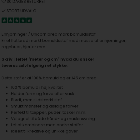
30 DAGES RETURRET
STORT UDVALG
Enhjørninger / Unicorn bred mørk bomuldsstof
Er et flot bred mørkt bomuldsstof med masse af enhjørninger,
regnbuer, hjerter mm
Skriv i feltet "meter og cm" hvad du ønsker.
Leveres selvfølgelig i et stykke.
Dette stof er af 100% bomuld og er 145 cm bred.
100 % bomuld i høj kvalitet
Holder form og farve efter vask
Blødt, men slidstærkt stof
Smukt mønster og alsidige farver
Perfekt til tæpper, puder, tasker m.m.
Velegnet til både hånd- og maskinsyning
Let at kombinere med andre stoffer
Ideelt til kreative og unikke gaver