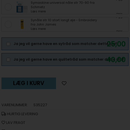
Symaskine universal nåle str 70-90 fra
Schmetz
Læs mere
DKK
+ 25
Synåle str 10 stort langt øje - Embroidery
fra John James
Læs mere
DKK
25,00
Ja jeg vil gerne have en sytråd som matcher dette stof.
40,00
Ja jeg vil gerne have en quiltetråd som matcher dette stof.
LÆG I KURV
VARENUMMER:
S35227
HURTIG LEVERING
LAV FRAGT