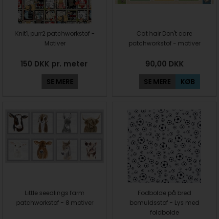
Knit1, purr2 patchworkstof -
Cat hair Don't care
Motiver
patchworkstof - motiver
150 DKK pr. meter
90,00
DKK
SE MERE
SE MERE
KØB
Little seedlings farm
Fodbolde på bred
patchworkstof - 8 motiver
bomuldsstof - Lys med
foldbolde