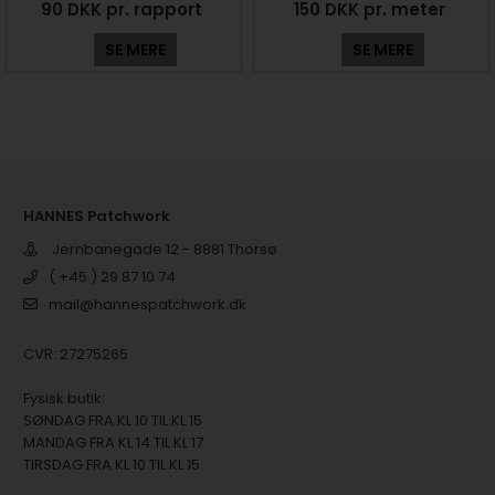
90 DKK pr. rapport
150 DKK pr. meter
SE MERE
SE MERE
HANNES Patchwork
Jernbanegade 12 - 8881 Thorsø
( +45 ) 29 87 10 74
mail@hannespatchwork.dk
CVR: 27275265
Fysisk butik:
SØNDAG FRA KL 10 TIL KL 15
MANDAG FRA KL 14 TIL KL 17
TIRSDAG FRA KL 10 TIL KL 15