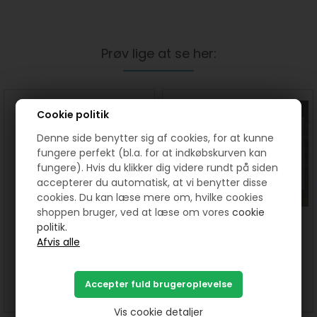
Prøv lige at se her:
Cookie politik
Denne side benytter sig af cookies, for at kunne
fungere perfekt (bl.a. for at indkøbskurven kan
fungere). Hvis du klikker dig videre rundt på siden
accepterer du automatisk, at vi benytter disse
cookies. Du kan læse mere om, hvilke cookies
shoppen bruger, ved at læse om vores
cookie
Enhjørninger / Unicorn bred
Får og lam, 28 motiver på
politik.
lysrød bomuldsstof
patchworkstof 1 rapport
150 DKK pr. meter
90,00
DKK
SE MERE
SE MERE
KØB
Vis cookie detaljer