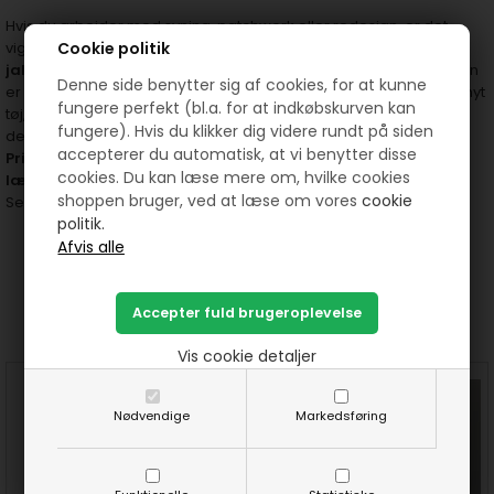
Hvis du arbejder med syning, patchwork eller redesign, er det
Cookie politik
vigtigt at have pålidelige materialer ved hånden. Denne
delbare
jakkelynlås fra YKK
er en fast favorit i mange syværelser, og den
Denne side benytter sig af cookies, for at kunne
er nem at sy i, nem at vaske og holder længe. Uanset om du syr nyt
fungere perfekt (bl.a. for at indkøbskurven kan
tøj, opgraderer gamle jakker eller laver personlige tasker, så er
fungere). Hvis du klikker dig videre rundt på siden
denne lynlås et sikkert valg.
accepterer du automatisk, at vi benytter disse
Pris pr. styk – husk at vælge den ønskede farve, inden du
cookies. Du kan læse mere om, hvilke cookies
lægger i kurven.
shoppen bruger, ved at læse om vores
cookie
Se hele udvalget af kraftige lynlåse her
politik.
Prøv lige at se her:
Vis cookie detaljer
Nødvendige
Markedsføring