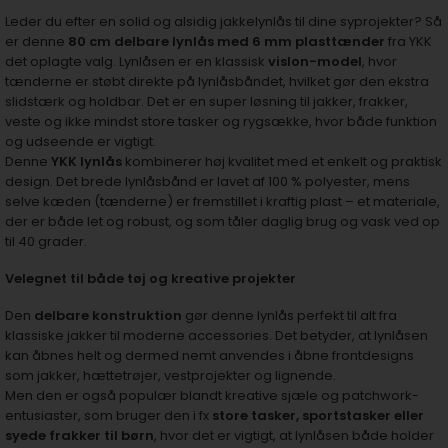
Leder du efter en solid og alsidig jakkelynlås til dine syprojekter? Så
er denne
80 cm delbare lynlås med 6 mm plasttænder
fra YKK
det oplagte valg. Lynlåsen er en klassisk
vislon-model
, hvor
tænderne er støbt direkte på lynlåsbåndet, hvilket gør den ekstra
slidstærk og holdbar. Det er en super løsning til jakker, frakker,
veste og ikke mindst store tasker og rygsække, hvor både funktion
og udseende er vigtigt.
Denne
YKK lynlås
kombinerer høj kvalitet med et enkelt og praktisk
design. Det brede lynlåsbånd er lavet af 100 % polyester, mens
selve kæden (tænderne) er fremstillet i kraftig plast – et materiale,
der er både let og robust, og som tåler daglig brug og vask ved op
til 40 grader.
Velegnet til både tøj og kreative projekter
Den
delbare konstruktion
gør denne lynlås perfekt til alt fra
klassiske jakker til moderne accessories. Det betyder, at lynlåsen
kan åbnes helt og dermed nemt anvendes i åbne frontdesigns
som jakker, hættetrøjer, vestprojekter og lignende.
Men den er også populær blandt kreative sjæle og patchwork-
entusiaster, som bruger den i fx
store tasker, sportstasker eller
syede frakker til børn
, hvor det er vigtigt, at lynlåsen både holder