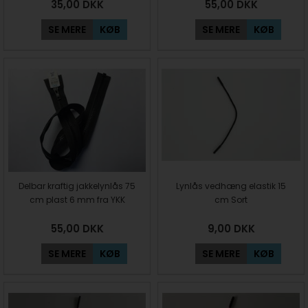
35,00
DKK
55,00
DKK
SE MERE
KØB
SE MERE
KØB
Delbar kraftig jakkelynlås 75
Lynlås vedhæng elastik 15
cm plast 6 mm fra YKK
cm Sort
55,00
DKK
9,00
DKK
SE MERE
KØB
SE MERE
KØB