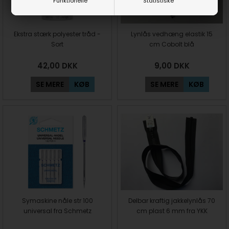
Funktionelle
Statistiske
Ekstra stærk polyester tråd -
Lynlås vedhæng elastik 15
Sort
cm Cobolt blå
42,00
DKK
9,00
DKK
SE MERE
KØB
SE MERE
KØB
Symaskine nåle str 100
Delbar kraftig jakkelynlås 70
universal fra Schmetz
cm plast 6 mm fra YKK