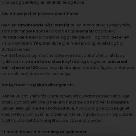
til brug og samtidig er let at åbne og lukke.
Giv dit projekt et professionelt finish
Med en
tandbredde på 6 mm
får du en markant og synlig lynlås,
som kan fungere som et aktivt designelement i dit projekt.
Plasttænderne er formstøbte og glider jævnt – og fordi det er en
vislon-lynlås fra
YKK
, kan du regne med en lang levetid og høj
driftssikkerhed.
For det bedste og mest holdbare resultat anbefaler vi, at du syr
lynlåsen i med
en ekstra stærk sytråd
og bruger en
universal
nål i størrelse 100
, især hvis du arbejder med kraftigere materialer
som softshell, denim eller voksdug.
Vælg farve – og skab din egen stil
Denne 80 cm lynlås fås i flere farver, så du kan tilpasse den til lige
præcis dit projekt. Vælg mellem neutrale basisfarver til klassiske
jakker, eller gå med en kontrastfarve, hvis du vil give dit design et
kreativt twist. Lynlåsen er både funktionel og dekorativ – og passer
til alt fra praktisk børnetøj til unikke voksenprojekter.
Et must-have i din samling af sytilbehør