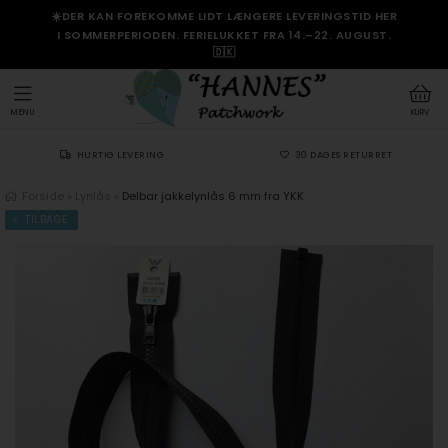
☀️DER KAN FOREKOMME LIDT LÆNGERE LEVERINGSTID HER
I SOMMERPERIODEN. FERIELUKKET FRA 14.–22. AUGUST.
🇩🇰
MENU
KURV
HURTIG LEVERING
30 DAGES RETURRET
Forside
»
Lynlås
»
Delbar jakkelynlås 6 mm fra YKK
TILBAGE