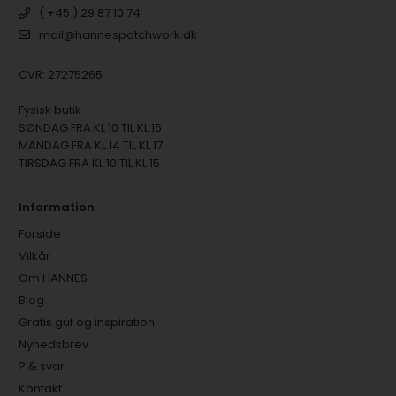
( +45 ) 29 87 10 74
mail@hannespatchwork.dk
CVR: 27275265
Fysisk butik:
SØNDAG FRA KL 10 TIL KL 15
MANDAG FRA KL 14 TIL KL 17
TIRSDAG FRA KL 10 TIL KL 15
Information
Forside
Vilkår
Om HANNES
Blog
Gratis guf og inspiration
Nyhedsbrev
? & svar
Kontakt