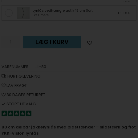
DKK
Lynlås vedhæng elastik 15 cm Sort
+ 9 DKK
Læs mere
LÆG I KURV
VARENUMMER:
JL-80
HURTIG LEVERING
LAV FRAGT
30 DAGES RETURRET
STORT UDVALG
80 cm delbar jakkelynlås med plasttænder – slidstærk og flot
YKK-vislon lynlås