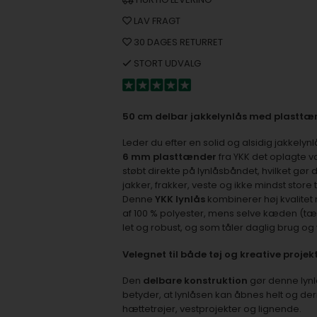
LAV FRAGT
30 DAGES RETURRET
STORT UDVALG
50 cm delbar jakkelynlås med plasttænd
Leder du efter en solid og alsidig jakkelyn
6 mm plasttænder
fra YKK det oplagte va
støbt direkte på lynlåsbåndet, hvilket gør 
jakker, frakker, veste og ikke mindst stor
Denne
YKK lynlås
kombinerer høj kvalitet 
af 100 % polyester, mens selve kæden (tænde
let og robust, og som tåler daglig brug og 
Velegnet til både tøj og kreative projek
Den
delbare konstruktion
gør denne lynlå
betyder, at lynlåsen kan åbnes helt og d
hættetrøjer, vestprojekter og lignende.