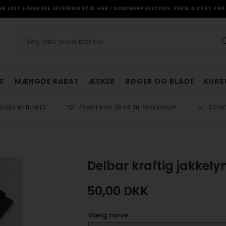
 LIDT LÆNGERE LEVERINGSTID HER I SOMMERPERIODEN. FERIELUKKET FRA 
S
MÆNGDE RABAT
ÆSKER
BØGER OG BLADE
KURS
DAGES RETURRET
FRAGT KUN 39 KR TIL PAKKESHOP
STOR
Delbar kraftig jakkel
50,00
DKK
Vælg farve