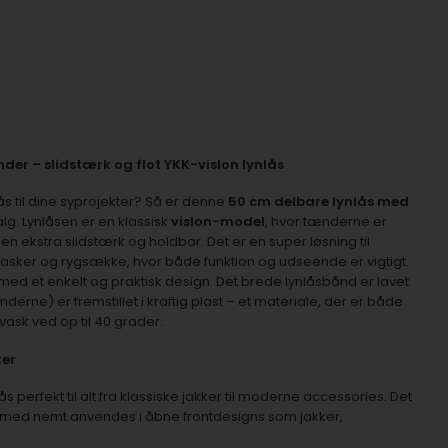
er – slidstærk og flot YKK-vislon lynlås
lås til dine syprojekter? Så er denne
50 cm delbare lynlås med
lg. Lynlåsen er en klassisk
vislon-model
, hvor tænderne er
den ekstra slidstærk og holdbar. Det er en super løsning til
e tasker og rygsække, hvor både funktion og udseende er vigtigt.
med et enkelt og praktisk design. Det brede lynlåsbånd er lavet
rne) er fremstillet i kraftig plast – et materiale, der er både
vask ved op til 40 grader.
ter
s perfekt til alt fra klassiske jakker til moderne accessories. Det
ermed nemt anvendes i åbne frontdesigns som jakker,