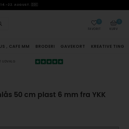
14.–22. AUGUST. 🇩🇰
0
0
FAVORIT
KURV
US , CAFE MM
BRODERI
GAVEKORT
KREATIVE TING
T UDVALG
ynlås 50 cm plast 6 mm fra YKK