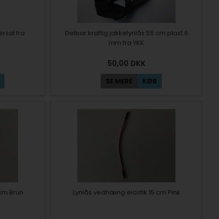
ersal fra
Delbar kraftig jakkelynlås 55 cm plast 6
mm fra YKK
50,00
DKK
SE MERE
KØB
 cm Brun
Lynlås vedhæng elastik 15 cm Pink