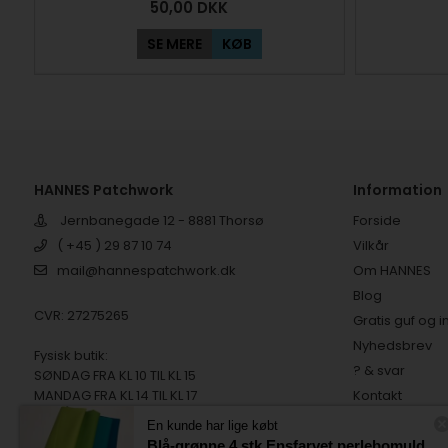
50,00
DKK
SE MERE
KØB
HANNES Patchwork
Information
Jernbanegade 12 - 8881 Thorsø
Forside
( +45 ) 29 87 10 74
Vilkår
mail@hannespatchwork.dk
Om HANNES
Blog
CVR: 27275265
Gratis guf og i
Nyhedsbrev
Fysisk butik:
? & svar
SØNDAG FRA KL 10 TIL KL 15
MANDAG FRA KL 14 TIL KL 17
Kontakt
TIRSDAG FRA KL 10 TIL KL 15
Tilfredse kund
En kunde har lige købt
Digital fortryd
Blå-grønne 4 stk Ensfarvet perlebomuld