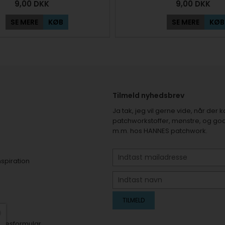
9,00
DKK
9,00
DKK
SE MERE
KØB
SE MERE
KØB
Tilmeld nyhedsbrev
Ja tak, jeg vil gerne vide, når de
patchworkstoffer, mønstre, og god
m.m. hos HANNES patchwork.
nspiration
er
elsesformular