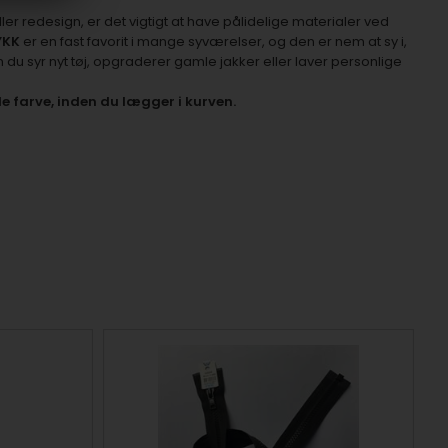
er redesign, er det vigtigt at have pålidelige materialer ved
YKK
er en fast favorit i mange syværelser, og den er nem at sy i,
u syr nyt tøj, opgraderer gamle jakker eller laver personlige
de farve, inden du lægger i kurven.