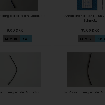
hæng elastik 15 cm Cobolt blå
Symaskine nåle str 100 univ
Schmetz
9,00
DKK
35,00
DKK
SE MERE
KØB
SE MERE
KØB
vedhæng elastik 15 cm Sort
Lynlås vedhæng elastik 15