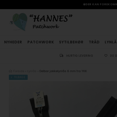
☀️DER KAN FOREKOMME
NYHEDER
PATCHWORK
SYTILBEHØR
TRÅD
LYNLÅ
HURTIG LEVERING
30 
Forside
»
Lynlås
»
Delbar jakkelynlås 6 mm fra YKK
TILBAGE