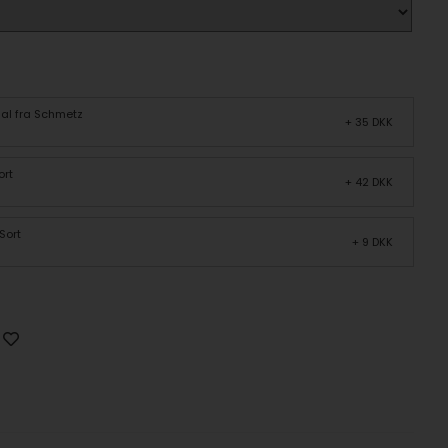
sal fra Schmetz
+ 35 DKK
ort
+ 42 DKK
Sort
+ 9 DKK