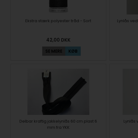
Ekstra stærk polyester tråd - Sort
Lynlås ved
42,00
DKK
SE MERE
KØB
Delbar kraftig jakkelynlås 60 cm plast 6
Lynlås 
mm fra YKK