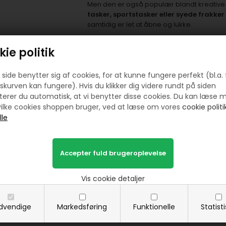
Men den er også populær blandt kreative 
tasker, sportstasker eller syede frakker 
samtidig er let at åbne og lukke.
Giv dit projekt et professionelt finish
ie politik
Med en
tandbredde på 6 mm
får du en m
designelement i dit projekt. Plasttænderne
side benytter sig af cookies, for at kunne fungere perfekt (bl.a. 
fra
YKK
, kan du regne med en lang levetid 
skurven kan fungere). Hvis du klikker dig videre rundt på siden
For det bedste og mest holdbare resultat a
erer du automatisk, at vi benytter disse cookies. Du kan læse 
sytråd
og bruger en
universal nål i stør
ilke cookies shoppen bruger, ved at læse om vores
cookie politik
softshell, denim eller voksdug.
Vælg farve – og skab din egen stil
Denne 50 cm lynlås fås i flere farver, så du
Vis cookie detaljer
neutrale basisfarver til klassiske jakker, el
twist. Lynlåsen er både funktionel og dekorat
voksenprojekter.
dvendige
Markedsføring
Funktionelle
Statist
Et must-have i din samling af sytilbehø