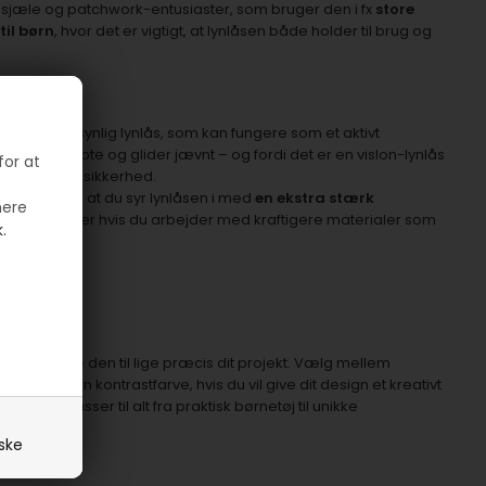
sjæle og patchwork-entusiaster, som bruger den i fx
store
til børn
, hvor det er vigtigt, at lynlåsen både holder til brug og
arkant og synlig lynlås, som kan fungere som et aktivt
 er formstøbte og glider jævnt – og fordi det er en vislon-lynlås
for at
og høj driftssikkerhed.
nbefaler vi, at du syr lynlåsen i med
en ekstra stærk
mere
relse 100
, især hvis du arbejder med kraftigere materialer som
.
 kan tilpasse den til lige præcis dit projekt. Vælg mellem
ler gå med en kontrastfarve, hvis du vil give dit design et kreativt
iv – og passer til alt fra praktisk børnetøj til unikke
iske
r