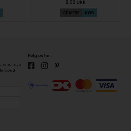
9,00
DKK
SE MERE
KØB
Følg os her:
r kommer nye
e tilbud