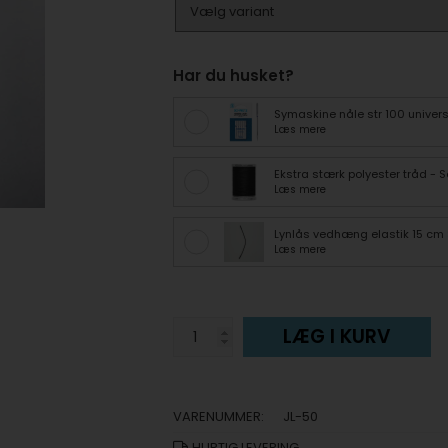
Har du husket?
Symaskine nåle str 100 univer
Læs mere
Ekstra stærk polyester tråd - S
Læs mere
Lynlås vedhæng elastik 15 cm 
Læs mere
LÆG I KURV
VARENUMMER:
JL-50
HURTIG LEVERING