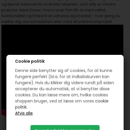
og fjerner behovet for kridt eller blyanter, som ofte er mindre
præcise. Med Clover Chaco Liner Pen får du høj kvalitet,
funktionalitet og frihed til at udtrykke dig kreativt – hver gang du
sætter dig ved symaskinen eller med dit patchworkprojekt.
Cookie politik
Denne side benytter sig af cookies, for at kunne
fungere perfekt (bl.a. for at indkøbskurven kan
fungere). Hvis du klikker dig videre rundt på siden
accepterer du automatisk, at vi benytter disse
cookies. Du kan læse mere om, hvilke cookies
shoppen bruger, ved at læse om vores
cookie
politik.