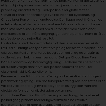
tydelige markeringer, der kan fjernes igen. Pennen er udstyret med
et tyndt hjul i spidsen, som ruller farven jævnt ud og sikrer en
præcis og ensartet streg – selv på fine eller glatte stoffer.
Clover er kendt for deres høje kvalitet inden for sytilbehør, og
Chaco Liner Pen er ingen undtagelse. Den ligger godt i hånden og
er let at styre, så du nemt kan markere både rette linjer og kurver
med stor præcision. Uanset om du arbejder med skabeloner,
mønsterdele eller frihåndstegning, gør denne pen det nemt at få et
professionelt og nøjagtigt resultat.
En stor fordel ved denne model er, at den leveres med en ekstra
refill, så du hurtigt kan fylde ny farve på og fortsætte arbejdet uden
afbrydelse. Refillen monteres let og uden spild, og du undgår at
skulle købe en helt ny pen hver gang. Det gør Chaco Liner Pen
både økonomisk og bæredygtig i brug. Refillerne fås i flere farver,
så du kan vælge den farve, der passer bedst til dit stof – for
eksempel hvid, blå, gul eller pink.
Pennen er ideel til bomuldsstoffer og andre tekstiler, der bruges i
patchwork og syning. Den fine farvepulverstreg kan let børstes eller
vaskes væk efter brug, hvilket betyder, at du trygt kan markere
direkte på forsiden af dit stof uden bekymring.
Chaco Liner Pen + Refill fra Clover er perfekt til dig, der ønsker et
pålideligt og præcist markeringsværktøj til dine kreative
syprojekter. Den er nem at bruge, giver flotte og tydelige streger