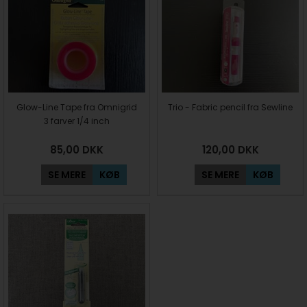
Glow-Line Tape fra Omnigrid
Trio - Fabric pencil fra Sewline
3 farver 1/4 inch
85,00
DKK
120,00
DKK
SE MERE
KØB
SE MERE
KØB