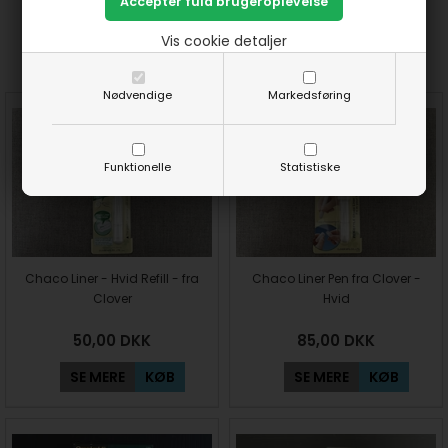
Prøv lige at se her:
Vis cookie detaljer
Nødvendige
Markedsføring
Funktionelle
Statistiske
Chaco Liner - Hvid Refill - fra
Chaco Liner Pen fra Clover -
Clover
Hvid
50,00
DKK
85,00
DKK
SE MERE
KØB
SE MERE
KØB