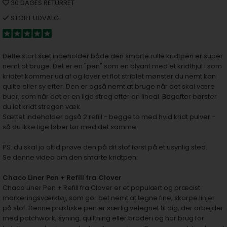
30 DAGES RETURRET
STORT UDVALG
Dette start sæt indeholder både den smarte rulle kridtpen er super
nemt at bruge. Det er en "pen" som en blyant med et kridthjul i som
kridtet kommer ud af og laver et flot striblet mønster du nemt kan
quilte eller sy efter. Den er også nemt at bruge når det skal være
buer, som når det er en lige streg efter en lineal. Bagefter børster
du let kridt stregen væk.
Sættet indeholder også 2 refill - begge to med hvid kridt pulver -
så du ikke lige løber tør med det samme.
PS: du skal jo altid prøve den på dit stof først på et usynlig sted.
Se denne video om den smarte kridtpen:
Chaco Liner Pen + Refill fra Clover
Chaco Liner Pen + Refill fra Clover er et populært og præcist
markeringsværktøj, som gør det nemt at tegne fine, skarpe linjer
på stof. Denne praktiske pen er særlig velegnet til dig, der arbejder
med patchwork, syning, quiltning eller broderi og har brug for