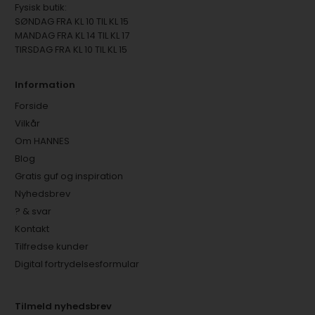
Fysisk butik:
SØNDAG FRA KL 10 TIL KL 15
MANDAG FRA KL 14 TIL KL 17
TIRSDAG FRA KL 10 TIL KL 15
Information
Forside
Vilkår
Om HANNES
Blog
Gratis guf og inspiration
Nyhedsbrev
? & svar
Kontakt
Tilfredse kunder
Digital fortrydelsesformular
Tilmeld nyhedsbrev