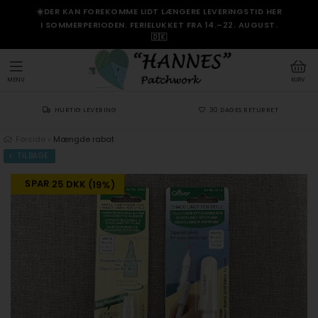
☀️DER KAN FOREKOMME LIDT LÆNGERE LEVERINGSTID HER
I SOMMERPERIODEN. FERIELUKKET FRA 14.–22. AUGUST.
🇩🇰
MENU
KURV
HURTIG LEVERING
30 DAGES RETURRET
Forside
»
Mængde rabat
TILBAGE
SPAR 25 DKK (19%)