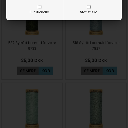
Funktionelle
Statistiske
537 Sytråd bomuld farve nr
518 Sytråd bomuld farve nr
9733
7827
25,00
DKK
25,00
DKK
SE MERE
KØB
SE MERE
KØB