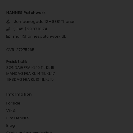
HANNES Patchwork
Jernbanegade 12 - 8881 Thorsø
( +45 ) 29 87 10 74
mail@hannespatchwork.dk
CVR: 27275265
Fysisk butik:
SØNDAG FRA KL 10 TIL KL 15
MANDAG FRA KL 14 TIL KL 17
TIRSDAG FRA KL 10 TIL KL 15
Information
Forside
Vilkår
Om HANNES
Blog
Gratis guf og inspiration