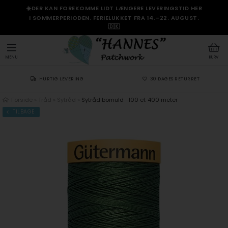
☀️DER KAN FOREKOMME LIDT LÆNGERE LEVERINGSTID HER
I SOMMERPERIODEN. FERIELUKKET FRA 14.–22. AUGUST.
🇩🇰
MENU
KURV
HURTIG LEVERING
30 DAGES RETURRET
Forside
»
Tråd
»
Sytråd
»
Sytråd bomuld -100 el. 400 meter
TILBAGE