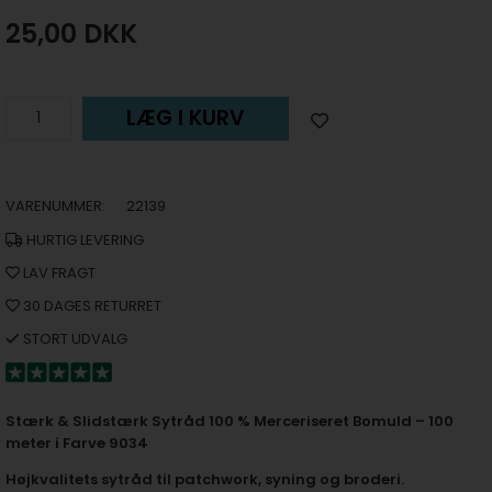
25,00
DKK
LÆG I KURV
VARENUMMER:
22139
HURTIG LEVERING
LAV FRAGT
30 DAGES RETURRET
STORT UDVALG
Stærk & Slidstærk Sytråd 100 % Merceriseret Bomuld – 100
meter i Farve 9034
Højkvalitets sytråd til patchwork, syning og broderi.