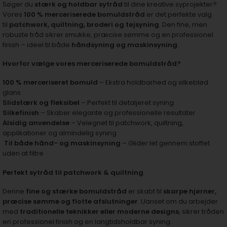
Søger du
stærk og holdbar sytråd
til dine kreative syprojekter?
Vores
100 % merceriserede bomuldstråd
er det perfekte valg
til
patchwork, quiltning, broderi og tøjsyning
. Den fine, men
robuste tråd sikrer smukke, præcise sømme og en professionel
finish – ideel til både
håndsyning og maskinsyning
.
Hvorfor vælge vores merceriserede bomuldstråd?
100 % merceriseret bomuld
– Ekstra holdbarhed og silkeblød
glans
Slidstærk og fleksibel
– Perfekt til detaljeret syning
Silkefinish
– Skaber elegante og professionelle resultater
Alsidig anvendelse
– Velegnet til patchwork, quiltning,
applikationer og almindelig syning
Til både hånd- og maskinsyning
– Glider let gennem stoffet
uden at filtre
Perfekt sytråd til patchwork & quiltning
Denne
fine og stærke bomuldstråd
er skabt til
skarpe hjørner,
præcise sømme og flotte afslutninger
. Uanset om du arbejder
med
traditionelle teknikker eller moderne designs
, sikrer tråden
en professionel finish og en langtidsholdbar syning.