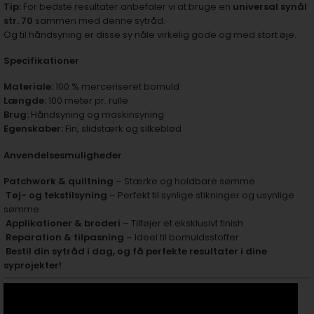
Tip:
For bedste resultater anbefaler vi at bruge en
universal synål
str. 70
sammen med denne sytråd.
Og til håndsyning er disse
sy nåle virkelig gode og med stort øje.
Specifikationer
Materiale:
100 % merceriseret bomuld
Længde:
100 meter pr. rulle
Brug:
Håndsyning og maskinsyning
Egenskaber:
Fin, slidstærk og silkeblød
Anvendelsesmuligheder
Patchwork & quiltning
– Stærke og holdbare sømme
Tøj- og tekstilsyning
– Perfekt til synlige stikninger og usynlige
sømme
Applikationer & broderi
– Tilføjer et eksklusivt finish
Reparation & tilpasning
– Ideel til bomuldsstoffer
Bestil din sytråd i dag, og få perfekte resultater i dine
syprojekter!