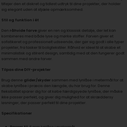
tilføjer den et diskret og tidløst udtryk til dine projekter, der holder
sig elegant uden at stjæle opmærksomhed.
Stil og funktion i ét
Den
råhvide farve
giver en ren og klassisk detalje, der let kan
kombineres med både lyse og mørke stoffer. Farven giver et
sofistikeret og professionelt udseende, der gør sig godt i alle typer
projekter, fra tasker til boligtekstiler. Råhvid er ideel til at skabe et
minimalistisk og stilrent design, samtidig med at den fungerer godt
sammen med andre farver.
Tilpas dine DIY-projekter
Brug denne
glider/skyder
sammen med lynlåse i metermål for at
skabe lynlåse i præcis den længde, du har brug for. Denne
fleksibilitet sparer dig for at købe færdigsyede lynlåse, der måske
ikke passer perfekt, og giver dig mulighed for at skræddersy
løsninger, der passer perfekt til dine projekter.
Specifikationer
Passer til
: 6 mm lynlåse i metermål