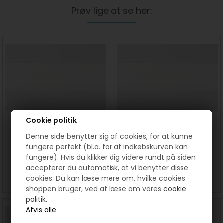
Prøv lige at se her:
Cookie politik
6 mm lynlås i metermål Hvid
Hvid lynlås i metermål 4 mm
Denne side benytter sig af cookies, for at kunne
fungere perfekt (bl.a. for at indkøbskurven kan
fungere). Hvis du klikker dig videre rundt på siden
20,00
DKK
9,00
DKK
accepterer du automatisk, at vi benytter disse
SE MERE
KØB
SE MERE
KØB
cookies. Du kan læse mere om, hvilke cookies
shoppen bruger, ved at læse om vores
cookie
politik.