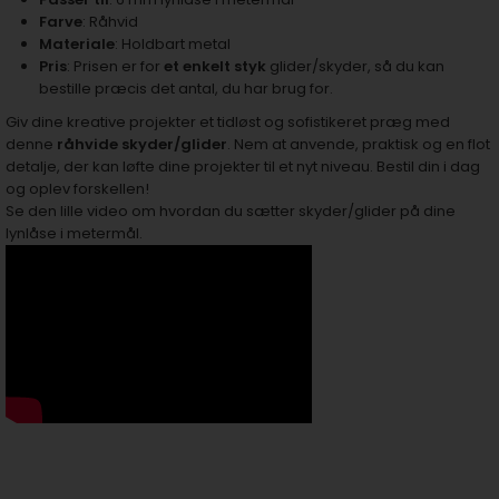
Farve
: Råhvid
Materiale
: Holdbart metal
Pris
: Prisen er for
et enkelt styk
glider/skyder, så du kan
bestille præcis det antal, du har brug for.
Giv dine kreative projekter et tidløst og sofistikeret præg med
denne
råhvide skyder/glider
. Nem at anvende, praktisk og en flot
detalje, der kan løfte dine projekter til et nyt niveau. Bestil din i dag
og oplev forskellen!
Se den lille video om hvordan du sætter skyder/glider på dine
lynlåse i metermål.