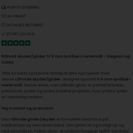
HURTIG LEVERING
LAV FRAGT
30 DAGES RETURRET
STORT UDVALG
Råhvid skyder/glider til 6 mm lynlåse i metermål – Elegant og
tidløs
Tilføj en subtil og klassisk detalje til dine syprojekter med
denne
råhvide skyder/glider
, designet specielt til
6 mm lynlåse i
metermål
. Denne enkle, men stilfulde glider er perfekt til tasker,
patchwork, puder og andre kreative projekter, hvor lynlåse spiller
en væsentlig funktion.
Høj kvalitet og præcision
Den
råhvide glider/skyder
er fremstillet med fokus på
holdbarhed og nem anvendelse. Den glider let og hurtigt op og
ned ad lynlåsen, hvilket sikrer, at lynlåsen fungerer fejlfrit. Samtidig