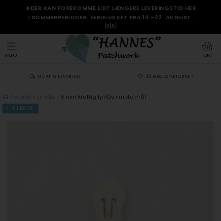
☀️DER KAN FOREKOMME LIDT LÆNGERE LEVERINGSTID HER
I SOMMERPERIODEN. FERIELUKKET FRA 14.–22. AUGUST.
🇩🇰
MENU
KURV
HURTIG LEVERING
30 DAGES RETURRET
Forside
»
Lynlås
»
6 mm kraftig lynlås i metermål
TILBAGE