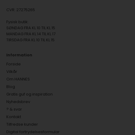
CVR: 27275265
Fysisk butik:
SØNDAG FRA KL 10 TIL KL 15
MANDAG FRA KL 14 TIL KL 17
TIRSDAG FRA KL 10 TIL KL 15
Information
Forside
Vilkår
Om HANNES
Blog
Gratis guf og inspiration
Nyhedsbrev
? & svar
Kontakt
Tilfredse kunder
Digital fortrydelsesformular