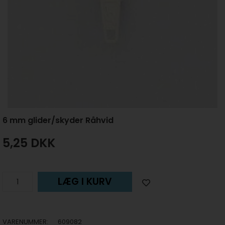
6 mm glider/skyder Råhvid
5,25
DKK
LÆG I KURV
VARENUMMER:
609082