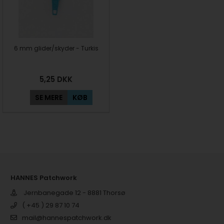
6 mm glider/skyder - Turkis
5,25
DKK
SE MERE
KØB
HANNES Patchwork
Jernbanegade 12 - 8881 Thorsø
( +45 ) 29 87 10 74
mail@hannespatchwork.dk