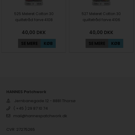
525 Meleret Cotton 30
527 Meleret Cotton 30
quiltetråd farve 4108
quiltetråd farve 4106
40,00
DKK
40,00
DKK
SE MERE
KØB
SE MERE
KØB
HANNES Patchwork
Jernbanegade 12 - 8881 Thorsø
( +45 ) 29 87 10 74
mail@hannespatchwork.dk
CVR: 27275265