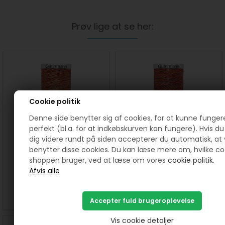
Prøv lige at se her:
Cookie politik
Denne side benytter sig af cookies, for at kunne funger
perfekt (bl.a. for at indkøbskurven kan fungere). Hvis du 
dig videre rundt på siden accepterer du automatisk, at 
304 Meleret Cotton 30
305 Meleret Cotton 30
benytter disse cookies. Du kan læse mere om, hvilke co
quiltetråd farve 4066
quiltetråd farve 4006
shoppen bruger, ved at læse om vores
cookie politik.
40,00
DKK
40,00
DKK
SE MERE
KØB
SE MERE
KØB
Vis cookie detaljer