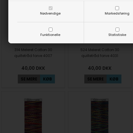
Nødvendige
Markedsføring
Funktionelle
Statistiske
314 Meleret Cotton 30
524 Meleret Cotton 30
quiltetråd farve 4007
quiltetråd farve 4031
40,00
DKK
40,00
DKK
SE MERE
KØB
SE MERE
KØB