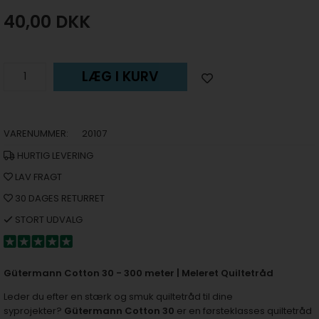
40,00
DKK
LÆG I KURV
VARENUMMER:
20107
HURTIG LEVERING
LAV FRAGT
30 DAGES RETURRET
STORT UDVALG
Gütermann Cotton 30 - 300 meter | Meleret Quiltetråd
Leder du efter en stærk og smuk quiltetråd til dine
syprojekter?
Gütermann Cotton 30
er en førsteklasses quiltetråd