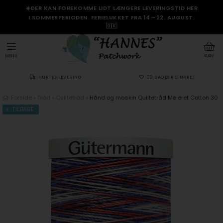
☀️DER KAN FOREKOMME LIDT LÆNGERE LEVERINGSTID HER
I SOMMERPERIODEN. FERIELUKKET FRA 14.–22. AUGUST.
🇩🇰
MENU
KURV
HURTIG LEVERING
30 DAGES RETURRET
Forside
»
Tråd
»
Quiltetråd
»
Hånd og maskin Quiltetråd Meleret Cotton 30
TILBAGE