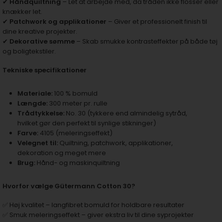
✔
Håndquiltning
– Let at arbejde med, da tråden ikke flosser eller
knækker let.
✔
Patchwork og applikationer
– Giver et professionelt finish til
dine kreative projekter.
✔
Dekorative sømme
– Skab smukke kontrasteffekter på både tøj
og boligtekstiler.
Tekniske specifikationer
Materiale:
100 % bomuld
Længde:
300 meter pr. rulle
Trådtykkelse:
No. 30 (tykkere end almindelig sytråd,
hvilket gør den perfekt til synlige stikninger)
Farve:
4105 (meleringseffekt)
Velegnet til:
Quiltning, patchwork, applikationer,
dekoration og meget mere
Brug:
Hånd- og maskinquiltning
Hvorfor vælge Gütermann Cotton 30?
✅ Høj kvalitet – langfibret bomuld for holdbare resultater
✅ Smuk meleringseffekt – giver ekstra liv til dine syprojekter