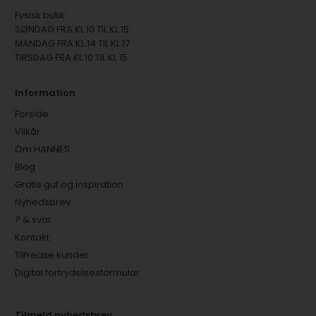
Fysisk butik:
SØNDAG FRA KL 10 TIL KL 15
MANDAG FRA KL 14 TIL KL 17
TIRSDAG FRA KL 10 TIL KL 15
Information
Forside
Vilkår
Om HANNES
Blog
Gratis guf og inspiration
Nyhedsbrev
? & svar
Kontakt
Tilfredse kunder
Digital fortrydelsesformular
Tilmeld nyhedsbrev