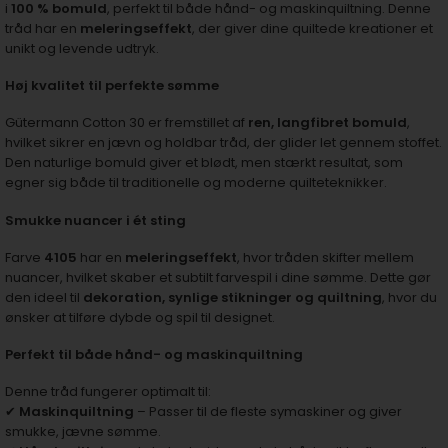
i
100 % bomuld
, perfekt til både hånd- og maskinquiltning. Denne
tråd har en
meleringseffekt
, der giver dine quiltede kreationer et
unikt og levende udtryk.
Høj kvalitet til perfekte sømme
Gütermann Cotton 30 er fremstillet af
ren, langfibret bomuld
,
hvilket sikrer en jævn og holdbar tråd, der glider let gennem stoffet.
Den naturlige bomuld giver et blødt, men stærkt resultat, som
egner sig både til traditionelle og moderne quilteteknikker.
Smukke nuancer i ét sting
Farve
4105
har en
meleringseffekt
, hvor tråden skifter mellem
nuancer, hvilket skaber et subtilt farvespil i dine sømme. Dette gør
den ideel til
dekoration, synlige stikninger og quiltning
, hvor du
ønsker at tilføre dybde og spil til designet.
Perfekt til både hånd- og maskinquiltning
Denne tråd fungerer optimalt til:
✔
Maskinquiltning
– Passer til de fleste symaskiner og giver
smukke, jævne sømme.