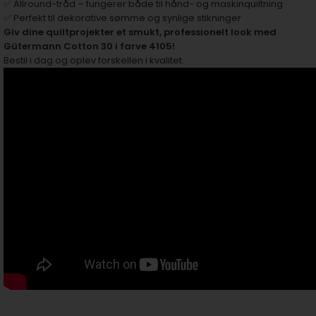
✅ Allround-tråd – fungerer både til hånd- og maskinquiltning
✅ Perfekt til dekorative sømme og synlige stikninger
Giv dine quiltprojekter et smukt, professionelt look med
Gütermann Cotton 30 i farve 4105!
Bestil i dag og oplev forskellen i kvalitet.