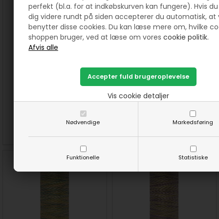
perfekt (bl.a. for at indkøbskurven kan fungere). Hvis du 
dig videre rundt på siden accepterer du automatisk, at 
benytter disse cookies. Du kan læse mere om, hvilke co
shoppen bruger, ved at læse om vores
cookie politik.
514 Meleret Cotton 30
515 Meleret Cotton 30
quiltetråd farve 4017
quiltetråd farve 4026
Vis cookie detaljer
40,00
DKK
40,00
DKK
Nødvendige
Markedsføring
SE MERE
KØB
SE MERE
KØB
Funktionelle
Statistiske