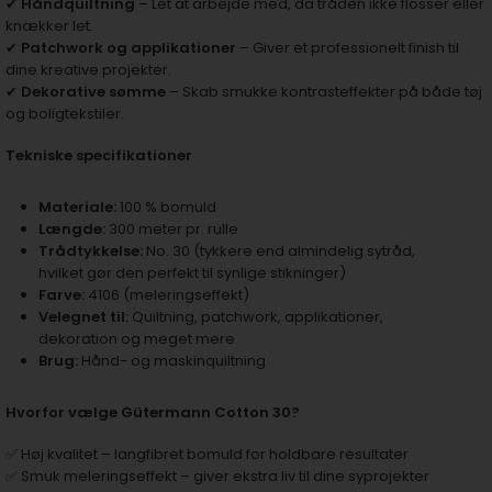
✔
Håndquiltning
– Let at arbejde med, da tråden ikke flosser eller
knækker let.
✔
Patchwork og applikationer
– Giver et professionelt finish til
dine kreative projekter.
✔
Dekorative sømme
– Skab smukke kontrasteffekter på både tøj
og boligtekstiler.
Tekniske specifikationer
Materiale:
100 % bomuld
Længde:
300 meter pr. rulle
Trådtykkelse:
No. 30 (tykkere end almindelig sytråd,
hvilket gør den perfekt til synlige stikninger)
Farve:
4106 (meleringseffekt)
Velegnet til:
Quiltning, patchwork, applikationer,
dekoration og meget mere
Brug:
Hånd- og maskinquiltning
Hvorfor vælge Gütermann Cotton 30?
✅ Høj kvalitet – langfibret bomuld for holdbare resultater
✅ Smuk meleringseffekt – giver ekstra liv til dine syprojekter