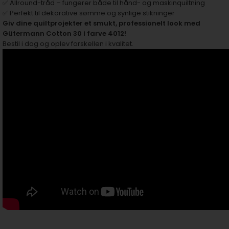
✅ Allround-tråd – fungerer både til hånd- og maskinquiltning
✅ Perfekt til dekorative sømme og synlige stikninger
Giv dine quiltprojekter et smukt, professionelt look med
Gütermann Cotton 30 i farve 4012!
Bestil i dag og oplev forskellen i kvalitet.