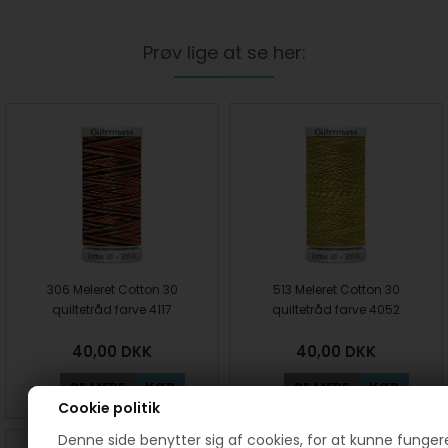
Prøv lige at se her:
306 Meleret Cotton 30
513 Meleret Cotton 30
quiltetråd farve 4117
quiltetråd farve 4052
40,00
DKK
40,00
DKK
SE MERE
KØB
SE MERE
KØB
Cookie politik
Denne side benytter sig af cookies, for at kunne funger