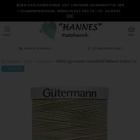
☀️DER KAN FOREKOMME LIDT LÆNGERE LEVERINGSTID HER
I SOMMERPERIODEN. FERIELUKKET FRA 14.–22. AUGUST.
🇩🇰
MENU
KURV
HURTIG LEVERING
30 DAGES RETURRET
Forside
»
Tråd
»
Quiltetråd
»
Hånd og maskin Quiltetråd Meleret Cotton 30
TILBAGE