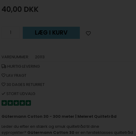
40,00
DKK
LÆG I KURV
VARENUMMER:
20113
HURTIG LEVERING
LAV FRAGT
30 DAGES RETURRET
STORT UDVALG
Gütermann Cotton 30 - 300 meter | Meleret Quiltetråd
Leder du efter en stærk og smuk quiltetråd til dine
syprojekter?
Gütermann Cotton 30
er en førsteklasses quiltetråd