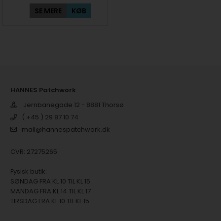
SE MERE
KØB
HANNES Patchwork
Jernbanegade 12 - 8881 Thorsø
( +45 ) 29 87 10 74
mail@hannespatchwork.dk
CVR: 27275265
Fysisk butik:
SØNDAG FRA KL 10 TIL KL 15
MANDAG FRA KL 14 TIL KL 17
TIRSDAG FRA KL 10 TIL KL 15