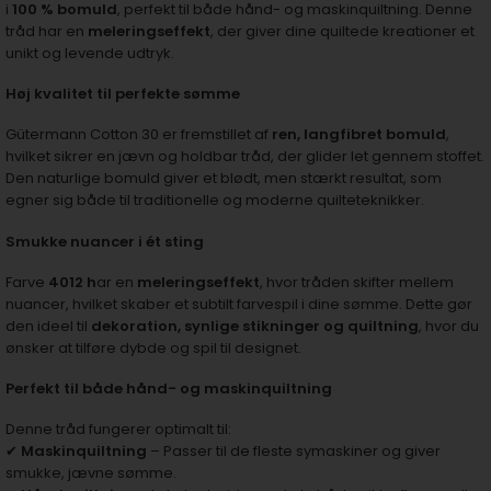
i
100 % bomuld
, perfekt til både hånd- og maskinquiltning. Denne
tråd har en
meleringseffekt
, der giver dine quiltede kreationer et
unikt og levende udtryk.
Høj kvalitet til perfekte sømme
Gütermann Cotton 30 er fremstillet af
ren, langfibret bomuld
,
hvilket sikrer en jævn og holdbar tråd, der glider let gennem stoffet.
Den naturlige bomuld giver et blødt, men stærkt resultat, som
egner sig både til traditionelle og moderne quilteteknikker.
Smukke nuancer i ét sting
Farve
4012 h
ar en
meleringseffekt
, hvor tråden skifter mellem
nuancer, hvilket skaber et subtilt farvespil i dine sømme. Dette gør
den ideel til
dekoration, synlige stikninger og quiltning
, hvor du
ønsker at tilføre dybde og spil til designet.
Perfekt til både hånd- og maskinquiltning
Denne tråd fungerer optimalt til:
✔
Maskinquiltning
– Passer til de fleste symaskiner og giver
smukke, jævne sømme.