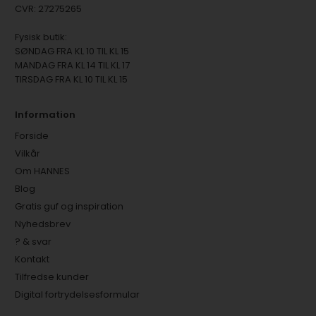
CVR: 27275265
Fysisk butik:
SØNDAG FRA KL 10 TIL KL 15
MANDAG FRA KL 14 TIL KL 17
TIRSDAG FRA KL 10 TIL KL 15
Information
Forside
Vilkår
Om HANNES
Blog
Gratis guf og inspiration
Nyhedsbrev
? & svar
Kontakt
Tilfredse kunder
Digital fortrydelsesformular