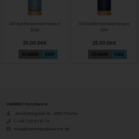
401 Sytråd bomuld farve nr
413 Sytråd bomuld farve nr
6126
5114
25,00
DKK
25,00
DKK
SE MERE
KØB
SE MERE
KØB
HANNES Patchwork
Jernbanegade 12 - 8881 Thorsø
( +45 ) 29 87 10 74
mail@hannespatchwork.dk