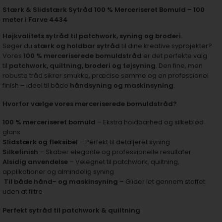
Stærk & Slidstærk Sytråd 100 % Merceriseret Bomuld – 100
meter i Farve 4434
Højkvalitets sytråd til patchwork, syning og broderi.
Søger du
stærk og holdbar sytråd
til dine kreative syprojekter?
Vores
100 % merceriserede bomuldstråd
er det perfekte valg
til
patchwork, quiltning, broderi og tøjsyning
. Den fine, men
robuste tråd sikrer smukke, præcise sømme og en professionel
finish – ideel til både
håndsyning og maskinsyning
.
Hvorfor vælge vores merceriserede bomuldstråd?
100 % merceriseret bomuld
– Ekstra holdbarhed og silkeblød
glans
Slidstærk og fleksibel
– Perfekt til detaljeret syning
Silkefinish
– Skaber elegante og professionelle resultater
Alsidig anvendelse
– Velegnet til patchwork, quiltning,
applikationer og almindelig syning
Til både hånd- og maskinsyning
– Glider let gennem stoffet
uden at filtre
Perfekt sytråd til patchwork & quiltning