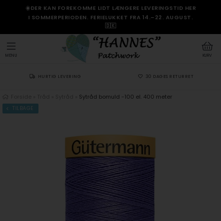
☀️DER KAN FOREKOMME LIDT LÆNGERE LEVERINGSTID HER
I SOMMERPERIODEN. FERIELUKKET FRA 14.–22. AUGUST.
🇩🇰
MENU
KURV
HURTIG LEVERING
30 DAGES RETURRET
Forside
»
Tråd
»
Sytråd
»
Sytråd bomuld -100 el. 400 meter
TILBAGE