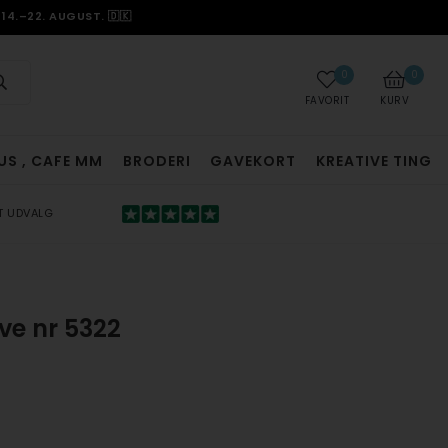
14.–22. AUGUST. 🇩🇰
0
0
FAVORIT
KURV
US , CAFE MM
BRODERI
GAVEKORT
KREATIVE TING
T UDVALG
ve nr 5322