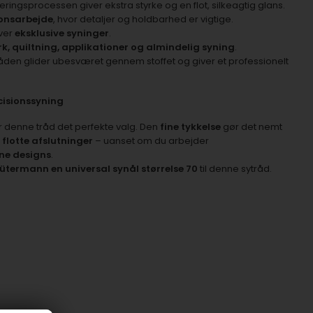
ringsprocessen giver ekstra styrke og en flot, silkeagtig glans.
onsarbejde
, hvor detaljer og holdbarhed er vigtige.
iver
eksklusive syninger
.
, quiltning, applikationer og almindelig syning
.
åden glider ubesværet gennem stoffet og giver et professionelt
cisionssyning
er denne tråd det perfekte valg. Den
fine tykkelse
gør det nemt
flotte afslutninger
– uanset om du arbejder
rne designs
.
ütermann
en universal synål størrelse 70
til denne sytråd.
d