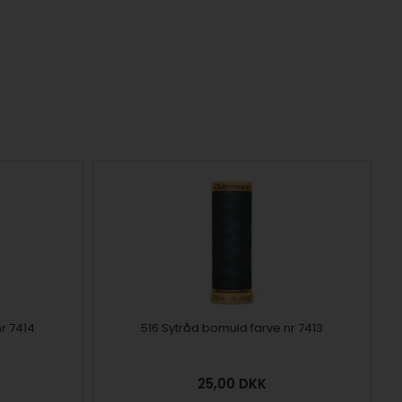
r 7414
516 Sytråd bomuld farve nr 7413
25,00
DKK