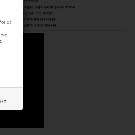
ke, holdbare sømme
ynlige stikninger og usynlige sømme
egant finish til dine projekter
 arbejde med
bomuldsstoffer
for at
syprojekter endnu smukkere!
mere
.
iske