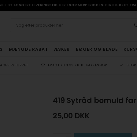
 LIDT LÆNGERE LEVERINGSTID HER I SOMMERPERIODEN. FERIELUKKET FRA 
S
MÆNGDE RABAT
ÆSKER
BØGER OG BLADE
KURS
DAGES RETURRET
FRAGT KUN 39 KR TIL PAKKESHOP
STOR
419 Sytråd bomuld far
25,00
DKK