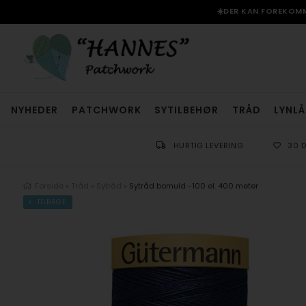
☀️DER KAN FOREKOMME
NYHEDER
PATCHWORK
SYTILBEHØR
TRÅD
LYNLÅ
HURTIG LEVERING
30 
Forside
»
Tråd
»
Sytråd
»
Sytråd bomuld -100 el. 400 meter
TILBAGE