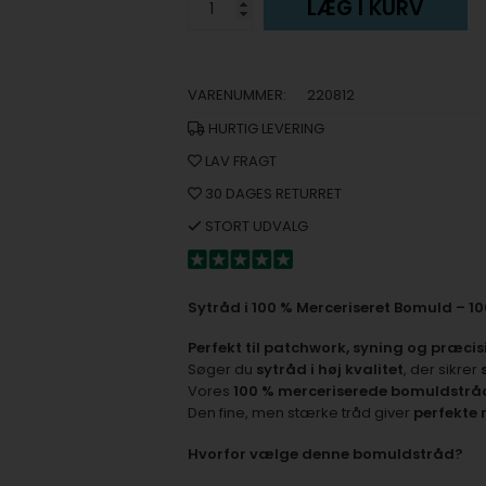
LÆG I KURV
VARENUMMER:
220812
HURTIG LEVERING
LAV FRAGT
30 DAGES RETURRET
STORT UDVALG
Sytråd i 100 % Merceriseret Bomuld – 10
Perfekt til patchwork, syning og præci
Søger du
sytråd i høj kvalitet
, der sikrer
Vores
100 % merceriserede bomuldstrå
Den fine, men stærke tråd giver
perfekte 
Hvorfor vælge denne bomuldstråd?