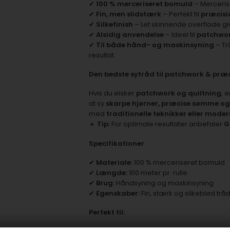
✔
100 % merceriseret bomuld
– Mercerise
✔
Fin, men slidstærk
– Perfekt til
præcisi
✔
Silkefinish
– Let skinnende overflade g
✔
Alsidig anvendelse
– Ideel til
patchwork
✔
Til både hånd- og maskinsyning
– Tr
resultat.
Den bedste sytråd til patchwork & præ
Hvis du elsker
patchwork og quiltning
, 
at sy
skarpe hjørner, præcise sømme og 
med
traditionelle teknikker eller mode
🔹
Tip:
For optimale resultater anbefaler
G
Specifikationer
✔
Materiale:
100 % merceriseret bomuld
✔
Længde:
100 meter pr. rulle
✔
Brug:
Håndsyning og maskinsyning
✔
Egenskaber:
Fin, stærk og silkeblød trå
Perfekt til: