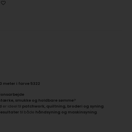
0 meter i farve 5322
sionsarbejde
stærke, smukke og holdbare sømme
?
d
er ideel til
patchwork, quiltning, broderi og syning
.
resultater
til både
håndsyning og maskinsyning
.