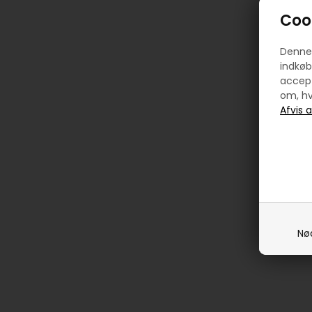
Cook
Denne 
indkøb
accept
om, hv
Nø