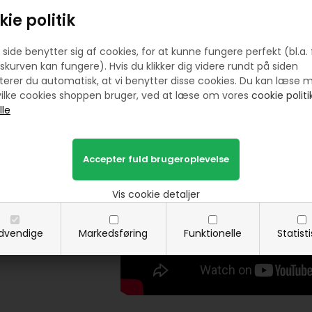
✅
Patchwork & quiltning
– Skaber stær
✅
Tøj- og tekstilsyning
– Ideel til både
s
ie politik
✅
Applikationer & broderi
– Tilføjer et el
✅
Reparation & tilpasning
– Perfekt til
side benytter sig af cookies, for at kunne fungere perfekt (bl.a. 
🌟
Bestil din sytråd i dag, og gør dine 
skurven kan fungere). Hvis du klikker dig videre rundt på siden
erer du automatisk, at vi benytter disse cookies. Du kan læse 
ilke cookies shoppen bruger, ved at læse om vores
cookie politik
Vis cookie detaljer
dvendige
Markedsføring
Funktionelle
Statist