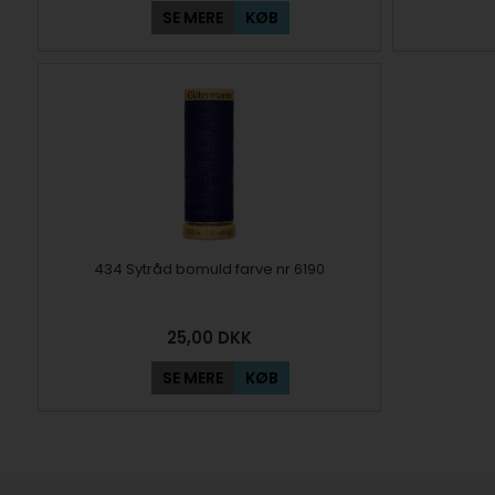
SE MERE
KØB
434 Sytråd bomuld farve nr 6190
25,00
DKK
SE MERE
KØB