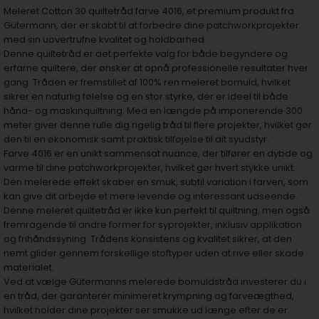
Meleret Cotton 30 quiltetråd farve 4016, et premium produkt fra
Gütermann, der er skabt til at forbedre dine patchworkprojekter
med sin uovertrufne kvalitet og holdbarhed.
Denne quiltetråd er det perfekte valg for både begyndere og
erfarne quiltere, der ønsker at opnå professionelle resultater hver
gang. Tråden er fremstillet af 100% ren meleret bomuld, hvilket
sikrer en naturlig følelse og en stor styrke, der er ideel til både
hånd- og maskinquiltning. Med en længde på imponerende 300
meter giver denne rulle dig rigelig tråd til flere projekter, hvilket gør
den til en økonomisk samt praktisk tilføjelse til dit syudstyr.
Farve 4016 er en unikt sammensat nuance, der tilfører en dybde og
varme til dine patchworkprojekter, hvilket gør hvert stykke unikt.
Den melerede effekt skaber en smuk, subtil variation i farven, som
kan give dit arbejde et mere levende og interessant udseende.
Denne meleret quiltetråd er ikke kun perfekt til quiltning, men også
fremragende til andre former for syprojekter, inklusiv applikation
og frihåndssyning. Trådens konsistens og kvalitet sikrer, at den
nemt glider gennem forskellige stoftyper uden at rive eller skade
materialet.
Ved at vælge Gütermanns melerede bomuldstråd investerer du i
en tråd, der garanterer minimeret krympning og farveægthed,
hvilket holder dine projekter ser smukke ud længe efter de er