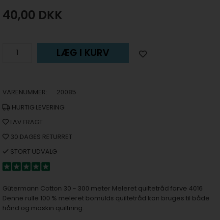
40,00
DKK
LÆG I KURV
VARENUMMER:
20085
HURTIG LEVERING
LAV FRAGT
30 DAGES RETURRET
STORT UDVALG
Gütermann Cotton 30 - 300 meter Meleret quiltetråd farve 4016
Denne rulle 100 % meleret bomulds quiltetråd kan bruges til både
hånd og maskin quiltning.