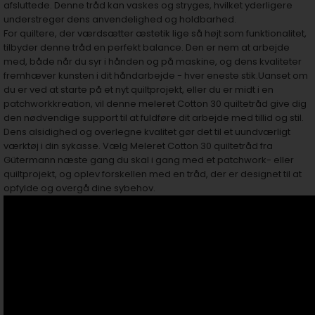
afsluttede. Denne tråd kan vaskes og stryges, hvilket yderligere
understreger dens anvendelighed og holdbarhed.
For quiltere, der værdsætter æstetik lige så højt som funktionalitet,
tilbyder denne tråd en perfekt balance. Den er nem at arbejde
med, både når du syr i hånden og på maskine, og dens kvaliteter
fremhæver kunsten i dit håndarbejde - hver eneste stik.Uanset om
du er ved at starte på et nyt quiltprojekt, eller du er midt i en
patchworkkreation, vil denne meleret Cotton 30 quiltetråd give dig
den nødvendige support til at fuldføre dit arbejde med tillid og stil.
Dens alsidighed og overlegne kvalitet gør det til et uundværligt
værktøj i din sykasse. Vælg Meleret Cotton 30 quiltetråd fra
Gütermann næste gang du skal i gang med et patchwork- eller
quiltprojekt, og oplev forskellen med en tråd, der er designet til at
opfylde og overgå dine sybehov.