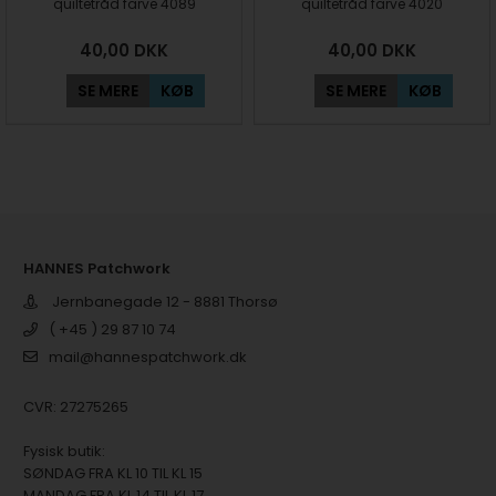
quiltetråd farve 4089
quiltetråd farve 4020
40,00
DKK
40,00
DKK
SE MERE
KØB
SE MERE
KØB
HANNES Patchwork
Jernbanegade 12 - 8881 Thorsø
( +45 ) 29 87 10 74
mail@hannespatchwork.dk
CVR: 27275265
Fysisk butik:
SØNDAG FRA KL 10 TIL KL 15
MANDAG FRA KL 14 TIL KL 17