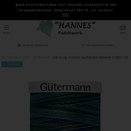
☀️DER KAN FOREKOMME LIDT LÆNGERE LEVERINGSTID HER
I SOMMERPERIODEN. FERIELUKKET FRA 14.–22. AUGUST.
🇩🇰
MENU
KURV
HURTIG LEVERING
30 DAGES RETURRET
Forside
»
Tråd
»
Quiltetråd
»
Hånd og maskin Quiltetråd Meleret Cotton 30
TILBAGE