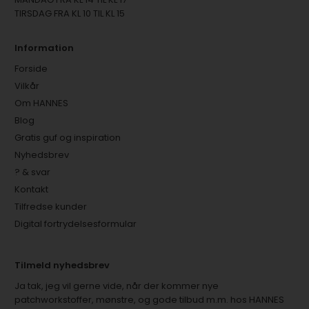
TIRSDAG FRA KL 10 TIL KL 15
Information
Forside
Vilkår
Om HANNES
Blog
Gratis guf og inspiration
Nyhedsbrev
? & svar
Kontakt
Tilfredse kunder
Digital fortrydelsesformular
Tilmeld nyhedsbrev
Ja tak, jeg vil gerne vide, når der kommer nye
patchworkstoffer, mønstre, og gode tilbud m.m. hos HANNES