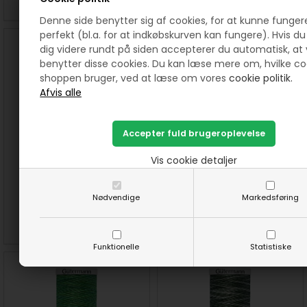
Denne side benytter sig af cookies, for at kunne funger
perfekt (bl.a. for at indkøbskurven kan fungere). Hvis du 
dig videre rundt på siden accepterer du automatisk, at 
benytter disse cookies. Du kan læse mere om, hvilke co
shoppen bruger, ved at læse om vores
cookie politik.
507 Meleret Cotton 30
504 Meleret Cotton 30
Vis cookie detaljer
quiltetråd farve 4050
quiltetråd farve 4085
40,00
DKK
40,00
DKK
Nødvendige
Markedsføring
SE MERE
KØB
SE MERE
KØB
Funktionelle
Statistiske