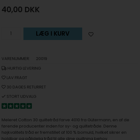
40,00
DKK
LÆG I KURV
VARENUMMER:
20019
HURTIG LEVERING
LAV FRAGT
30 DAGES RETURRET
STORT UDVALG
Meleret Cotton 30 quiltetråd farve 4010 fra Gütermann, en af de
førende producenter inden for sy- og quiltetråde. Denne
højkvalitets tråd er fremstillet af 100 % bomuld, hvilket sikrer en
holdbar og pålidelig tråd til alle dine quiltning behov.