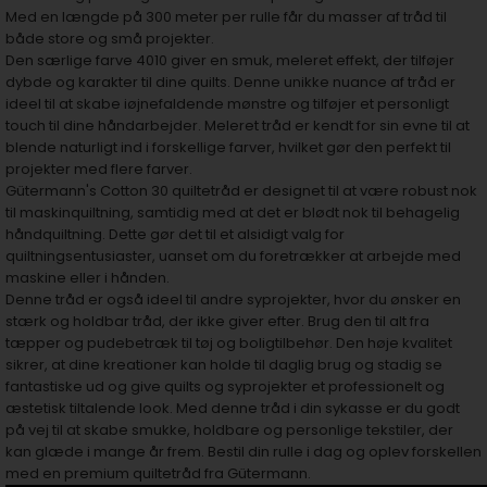
Med en længde på 300 meter per rulle får du masser af tråd til
både store og små projekter.
Den særlige farve 4010 giver en smuk, meleret effekt, der tilføjer
dybde og karakter til dine quilts. Denne unikke nuance af tråd er
ideel til at skabe iøjnefaldende mønstre og tilføjer et personligt
touch til dine håndarbejder. Meleret tråd er kendt for sin evne til at
blende naturligt ind i forskellige farver, hvilket gør den perfekt til
projekter med flere farver.
Gütermann's Cotton 30 quiltetråd er designet til at være robust nok
til maskinquiltning, samtidig med at det er blødt nok til behagelig
håndquiltning. Dette gør det til et alsidigt valg for
quiltningsentusiaster, uanset om du foretrækker at arbejde med
maskine eller i hånden.
Denne tråd er også ideel til andre syprojekter, hvor du ønsker en
stærk og holdbar tråd, der ikke giver efter. Brug den til alt fra
tæpper og pudebetræk til tøj og boligtilbehør. Den høje kvalitet
sikrer, at dine kreationer kan holde til daglig brug og stadig se
fantastiske ud og give quilts og syprojekter et professionelt og
æstetisk tiltalende look. Med denne tråd i din sykasse er du godt
på vej til at skabe smukke, holdbare og personlige tekstiler, der
kan glæde i mange år frem. Bestil din rulle i dag og oplev forskellen
med en premium quiltetråd fra Gütermann.