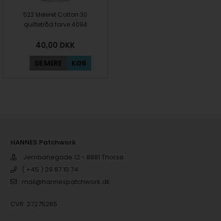
522 Meleret Cotton 30
quiltetråd farve 4094
40,00
DKK
SE MERE
KØB
HANNES Patchwork
Jernbanegade 12 - 8881 Thorsø
( +45 ) 29 87 10 74
mail@hannespatchwork.dk
CVR: 27275265