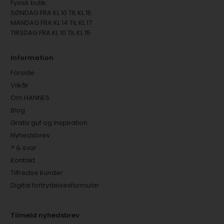
Fysisk butik:
SØNDAG FRA KL 10 TIL KL 15
MANDAG FRA KL 14 TIL KL 17
TIRSDAG FRA KL 10 TIL KL 15
Information
Forside
Vilkår
Om HANNES
Blog
Gratis guf og inspiration
Nyhedsbrev
? & svar
Kontakt
Tilfredse kunder
Digital fortrydelsesformular
Tilmeld nyhedsbrev