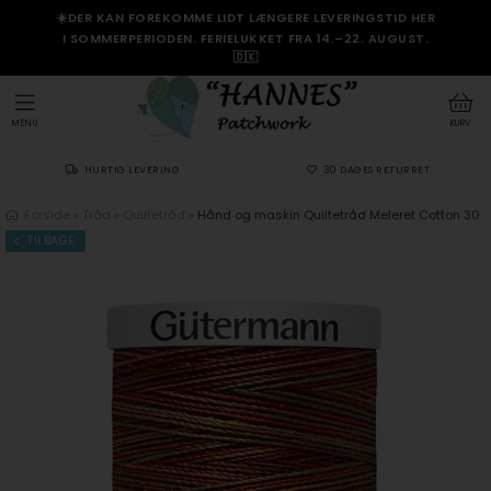
☀️DER KAN FOREKOMME LIDT LÆNGERE LEVERINGSTID HER
I SOMMERPERIODEN. FERIELUKKET FRA 14.–22. AUGUST.
🇩🇰
MENU
KURV
HURTIG LEVERING
30 DAGES RETURRET
Forside
»
Tråd
»
Quiltetråd
»
Hånd og maskin Quiltetråd Meleret Cotton 30
TILBAGE