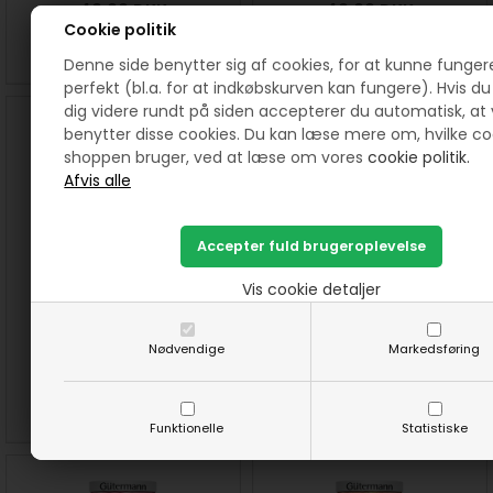
40,00
DKK
40,00
DKK
Cookie politik
SE MERE
KØB
SE MERE
KØB
Denne side benytter sig af cookies, for at kunne funger
perfekt (bl.a. for at indkøbskurven kan fungere). Hvis du 
dig videre rundt på siden accepterer du automatisk, at 
benytter disse cookies. Du kan læse mere om, hvilke co
shoppen bruger, ved at læse om vores
cookie politik.
Vis cookie detaljer
324 Meleret Cotton 30
326 Meleret Cotton 30
quiltetråd farve 4043
quiltetråd farve 4025
Nødvendige
Markedsføring
40,00
DKK
40,00
DKK
SE MERE
KØB
SE MERE
KØB
Funktionelle
Statistiske